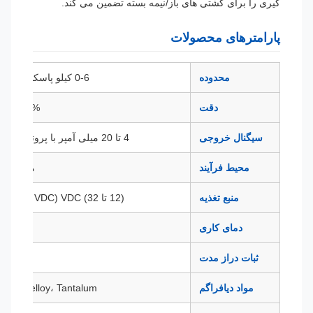
گیری را برای کشتی های باز/نیمه بسته تضمین می کند.
پارامترهای محصولات
محدوده
0-6 کیلو پاسکال تا 10 مگا پاسکال
دقت
0.25% FS، 0.5% FS
سیگنال خروجی
4 تا 20 میلی آمپر با پروتکل HART، RS485
محیط فرآیند
مایعات، گازها ی
منبع تغذیه
(12 تا 32) VDC (24 VDC توصیه می شود)
دمای کاری
(80-20) ℃
ثبات دراز مدت
0.1٪ FS / سال
مواد دیافراگم
316L، Hastelloy، Tantalum و غیره