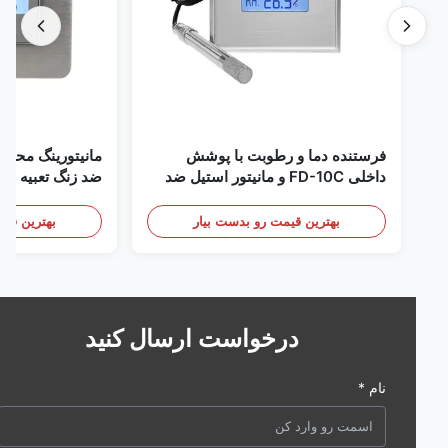
فرستنده دما و رطوبت با پوشش
مانیتورینگ محیطی اتا
داخلی FD-10C و مانیتور استیل ضد
زنگ 316L
mA/RS485
/ دود
بهترین قیمت رو بدست بیار
بهترین قیمت رو 
درخواست ارسال کنید
نام *