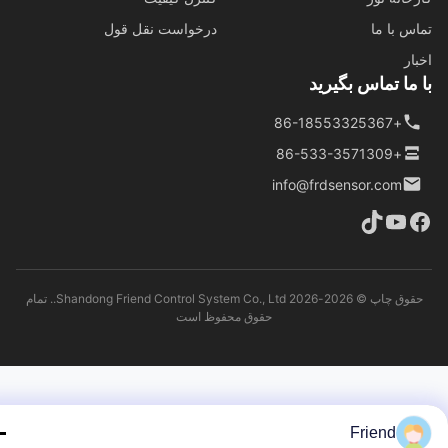
س با ما
درخواست نقل قول
ار
ما تماس بگیرید
+86-18553325367
+86-533-3571309
info@frdsensor.com
حقوق چاپ © 2026-2026 Shandong Friend Control System Co., Ltd.. تمام
حقوق محفوظ است
Friend