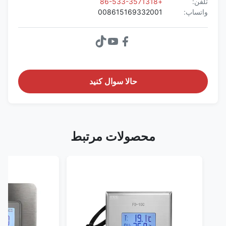
تلفن:
+86-533-3571318
واتساپ:
008615169332001
حالا سوال کنيد
محصولات مرتبط