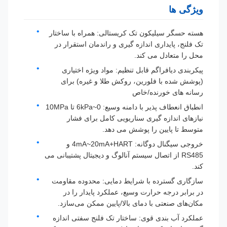
ویژگی ها
هسته حسگر سیلیکون تک کریستالی: همراه با ساختار
تک فلنج، پایداری اندازه گیری و راندمان استقرار در
محل را متعادل می کند.
پیکربندی دیافراگم قابل تنظیم: مواد ویژه اختیاری
(پوشش شده با فلورین، روکش طلا و غیره) برای
رسانه های خورنده/خاص
انطباق انعطاف پذیر با دامنه وسیع: 0~6kPa تا 10MPa
نیازهای اندازه گیری سناریویی کامل برای فشار
متوسط ​​تا پایین را پوشش می دهد.
خروجی سیگنال دوگانه: 4mA~20mA+HART و
RS485 از اتصال سیستم آنالوگ و دیجیتال پشتیبانی می
کند.
سازگاری گسترده با شرایط دمایی: محدوده مقاومت
در برابر درجه حرارت وسیع، عملکرد پایدار را در
مکان‌های صنعتی با دمای بالا/پایین ممکن می‌سازد.
عملکرد آب بندی قوی: ساختار تک فلنج سفتی اندازه