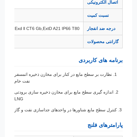
اتصال الکترونیکی
.5 (F)
نسبت کمیت
درجه ضد انفجار
a 1l CT6 Ga,Exd ll CT6 Gb,ExtD A21 IP66 T80℃
گارانتی محصولات
12 ما
برنامه های کاربردی
1. نظارت بر سطح مایع در کنار برای مخازن ذخیره اتمسفر
نفت خام
2. اندازه گیری سطح مایع برای مخازن ذخیره سازی برودتی
LNG
3. کنترل سطح مایع شناورها در واحدهای جداسازی نفت و گاز
پارامترهای فلنج