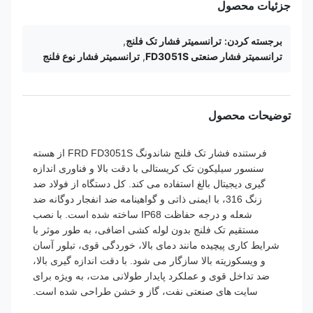
جزئیات محصول
برجسته کردن:
ترانسمیتر فشار تک فلنج
,
ترانسمیتر فشار صنعتی FD3051S
,
ترانسمیتر فشار نوع فلنج
توضیحات محصول
فرستنده فشار تک فلنج شاندونگ FRD FD3051S از هسته
سنسور سیلیکون تک کریستالی با دقت بالا و فناوری اندازه
گیری دیجیتال بالغ استفاده می کند. کل دستگاه از فولاد ضد
زنگ 316، با ایمنی ذاتی و گواهینامه ضد انفجار دوگانه ضد
شعله و درجه حفاظت IP68 ساخته شده است. با نصب
مستقیم تک فلنج بدون لوله کشی اضافی، به طور موثر با
شرایط کاری پیچیده مانند دمای بالا، خوردگی قوی، تبلور آسان
و ویسکوزیته بالا سازگار می شود. با دقت اندازه گیری بالا،
ضد تداخل قوی و عملکرد پایدار طولانی مدت، به ویژه برای
سایت های صنعتی نفت، گاز و خشن طراحی شده است.