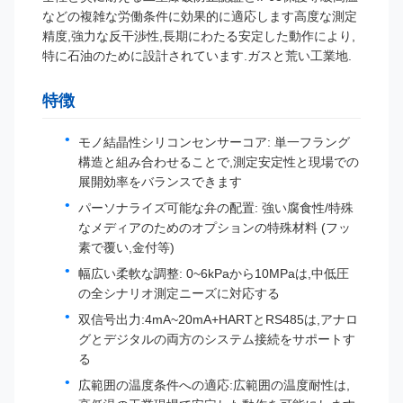
などの複雑な労働条件に効果的に適応します高度な測定
精度,強力な反干渉性,長期にわたる安定した動作により,
特に石油のために設計されています.ガスと荒い工業地.
特徴
モノ結晶性シリコンセンサーコア: 単一フラング
構造と組み合わせることで,測定安定性と現場での
展開効率をバランスできます
パーソナライズ可能な弁の配置: 強い腐食性/特殊
なメディアのためのオプションの特殊材料 (フッ
素で覆い,金付等)
幅広い柔軟な調整: 0~6kPaから10MPaは,中低圧
の全シナリオ測定ニーズに対応する
双信号出力:4mA~20mA+HARTとRS485は,アナロ
グとデジタルの両方のシステム接続をサポートす
る
広範囲の温度条件への適応:広範囲の温度耐性は,