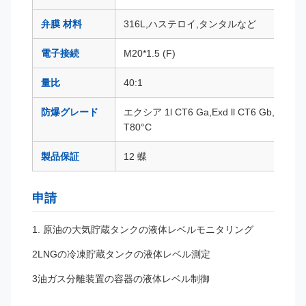
弁膜 材料
316L,ハステロイ,タンタルなど
電子接続
M20*1.5 (F)
量比
40:1
防爆グレード
エクシア 1l CT6 Ga,Exd ll CT6 Gb,ExtD A
T80°C
製品保証
12 蝶
申請
1. 原油の大気貯蔵タンクの液体レベルモニタリング
2LNGの冷凍貯蔵タンクの液体レベル測定
3油ガス分離装置の容器の液体レベル制御