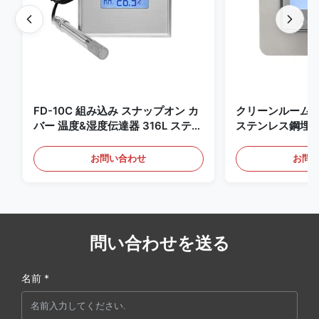
FD-10C 組み込み スナップオン カ
クリーンルーム
バー 温度&湿度伝達器 316L ステン
ステンレス鋼埋
レス・スチールモニター
4-20mA/RS4
知用
お問い合わせ
お問
問い合わせを送る
名前 *