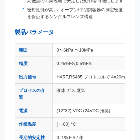
高低温の工業現場で安定した動作を可能にします
密封性能が高い: オープン/半閉鎖容器の測定密度
を保証するシングルフレンズ構造
製品パラメータ
範囲
0〜6kPa 〜10MPa
精度
0.25%FS,0.5%FS
出力信号
HART,RS485 プロトコルで 4×20mA
プロセスの介
液体,ガス,蒸気
質
電源
(12°32) VDC (24VDC 推奨)
作業温度
(−−80) °C
長期的安定性
0. 1% F.S / 年