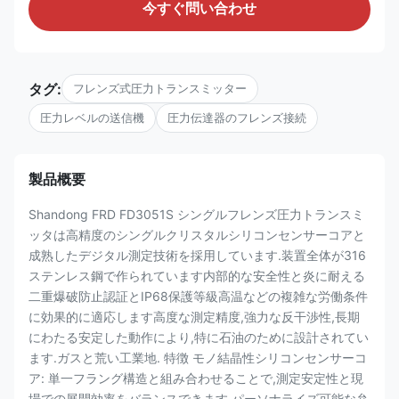
今すぐ問い合わせ
タグ:
フレンズ式圧力トランスミッター
圧力レベルの送信機
圧力伝達器のフレンズ接続
製品概要
Shandong FRD FD3051S シングルフレンズ圧力トランスミ
ッタは高精度のシングルクリスタルシリコンセンサーコアと
成熟したデジタル測定技術を採用しています.装置全体が316
ステンレス鋼で作られています内部的な安全性と炎に耐える
二重爆破防止認証とIP68保護等級高温などの複雑な労働条件
に効果的に適応します高度な測定精度,強力な反干渉性,長期
にわたる安定した動作により,特に石油のために設計されてい
ます.ガスと荒い工業地. 特徴 モノ結晶性シリコンセンサーコ
ア: 単一フラング構造と組み合わせることで,測定安定性と現
場での展開効率をバランスできます パーソナライズ可能な弁