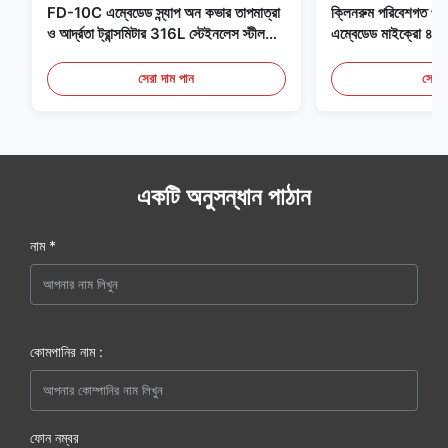
FD-10C এম্বেডেড স্ন্যাপ অন কভার তাপমাত্রা
ক্লিনরুম পরিবেশগত পর্যব
ও আর্দ্রতা ট্রান্সমিটার 316L স্টেইনলেস স্টীল
এম্বেডেড মাইক্রো
মনিটর
মেডিকেল / ধোঁয়া সনাক
সেরা দাম পান
সেরা 
একটি অনুসন্ধান পাঠান
নাম *
কোমপানির নাম :
ফোন নম্বর