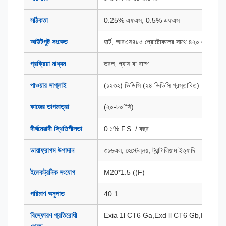
সঠিকতা
0.25% এফএস, 0.5% এফএস
আউটপুট সংকেত
হার্ট, আরএস৪৮৫ প্রোটোকলের সাথে ৪২০ এমএ
প্রক্রিয়া মাধ্যম
তরল, গ্যাস বা বাষ্প
পাওয়ার সাপ্লাই
(১২৩২) ভিডিসি (২৪ ভিডিসি প্রস্তাবিত)
কাজের তাপমাত্রা
(২০-৮০°সি)
দীর্ঘমেয়াদী স্থিতিশীলতা
0.১% F.S. / বছর
ডায়াফ্রাগম উপাদান
৩১৬এল, হেস্টেল্লয়, ট্যান্টালিয়াম ইত্যাদি
ইলেকট্রনিক সংযোগ
M20*1.5 ((F)
পরিমাণ অনুপাত
40:1
বিস্ফোরণ প্রতিরোধী
Exia 1l CT6 Ga,Exd ll CT6 Gb,ExtD A