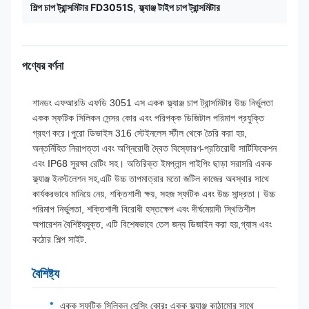
শিল্প চাপ ট্রান্সমিটার FD3051S
,
ফ্ল্যাঞ্জ টাইপ চাপ ট্রান্সমিটার
পণ্যের বর্ণনা
শানডং এফআরডি এফডি 3051 এস একক ফ্ল্যাঞ্জ চাপ ট্রান্সমিটার উচ্চ নির্ভুলতা
একক স্ফটিক সিলিকন সেন্সর কোর এবং পরিপক্ক ডিজিটাল পরিমাপ প্রযুক্তি
গ্রহণ করে।পুরো ডিভাইস 316 স্টেইনলেস স্টীল থেকে তৈরি করা হয়,
অন্তর্নিহিত নিরাপত্তা এবং অগ্নিরোধী দ্বৈত বিস্ফোরণ-প্রতিরোধী সার্টিফিকেশন
এবং IP68 সুরক্ষা রেটিং সহ। অতিরিক্ত ইমপ্লান্স পাইপিং ছাড়া সরাসরি একক
ফ্ল্যাঞ্জ ইনস্টলেশন সহ,এটি উচ্চ তাপমাত্রার মতো জটিল কাজের অবস্থার সাথে
কার্যকরভাবে মানিয়ে নেয়, শক্তিশালী ক্ষয়, সহজ স্ফটিক এবং উচ্চ সান্দ্রতা। উচ্চ
পরিমাপ নির্ভুলতা, শক্তিশালী বিরোধী হস্তক্ষেপ এবং দীর্ঘমেয়াদী স্থিতিশীল
অপারেশন বৈশিষ্ট্যযুক্ত, এটি বিশেষভাবে তেল জন্য ডিজাইন করা হয়,গ্যাস এবং
কঠোর শিল্প সাইট.
বৈশিষ্ট্য
একক স্ফটিক সিলিকন সেন্সিং কোরঃ একক ফ্ল্যাঞ্জ কাঠামোর সাথে