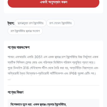
এখনই অনুসন্ধান করুন
ট্যাগ:
ফ্ল্যাঞ্জযুক্ত চাপ ট্রান্সমিটার
চাপ লেভেল ট্রান্সমিটার
চাপ ট্রান্সমিটার ফ্ল্যাঞ্জ সংযোগ
পণ্যের সারসংক্ষেপ
শানডং এফআরডি এফডি 3051 এস একক ফ্ল্যাঞ্জ চাপ ট্রান্সমিটার উচ্চ নির্ভুলতা একক
স্ফটিক সিলিকন সেন্সর কোর এবং পরিপক্ক ডিজিটাল পরিমাপ প্রযুক্তি গ্রহণ করে।
পুরো ডিভাইস 316 স্টেইনলেস স্টীল থেকে তৈরি করা হয়, অন্তর্নিহিত নিরাপত্তা এবং
অগ্নিরোধী দ্বৈত বিস্ফোরণ-প্রতিরোধী সার্টিফিকেশন এবং IP68 সুরক্ষা রেটিং সহ।
...
পণ্যের বিবরণ
বিশেষভাবে তুলে ধরা:
একক ফ্ল্যাঞ্জ প্রেসার ট্রান্সমিটার
,