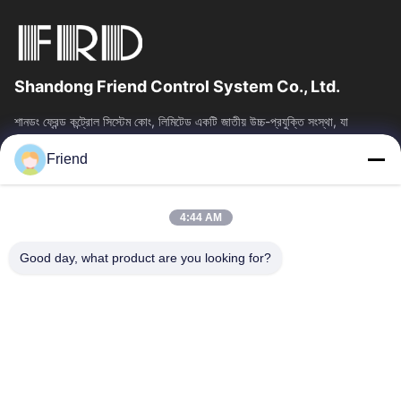
Shandong Friend Control System Co., Ltd.
শানডং ফ্রেন্ড কন্ট্রোল সিস্টেম কোং, লিমিটেড একটি জাতীয় উচ্চ-প্রযুক্তি সংস্থা, যা
ইন্সট্রুমেন্টেশন R&D, উত্পাদন এবং শিল্প নিয়ন্ত্রণ...
Friend
দ্রুত লিঙ্ক
বাড়ি
পণ্য
4:44 AM
VR প্রদর্শন
আমাদের সম্পর্কে
কারখানা ভ্রমণ
মান নিয়ন্ত্রণ
Good day, what product are you looking for?
আমাদের সাথে যোগাযোগ করুন
উদ্ধৃতির জন্য আবেদন
খবর
আমাদের সাথে যোগাযোগ
+86-18553325367
+86-533-3571309