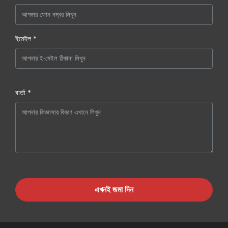
ইমেইল *
বার্তা *
এখনই জমা দিন