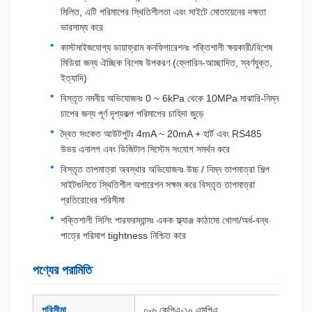
মিলিত, এটি পরিমাপের স্থিতিশীলতা এবং সাইটে মোতায়েনের দক্ষতা
ভারসাম্য করে
কাস্টমাইজযোগ্য ডায়াফ্রাম কনফিগারেশনঃ শক্তিশালী ক্ষয়কারী/বিশেষ
মিডিয়া জন্য ঐচ্ছিক বিশেষ উপকরণ (ফ্লোরিন-আচ্ছাদিত, স্বর্ণযুক্ত,
ইত্যাদি)
বিস্তৃত নমনীয় অভিযোজনঃ 0 ~ 6kPa থেকে 10MPa মাঝারি-নিম্ন
চাপের জন্য পূর্ণ দৃশ্যকল্প পরিমাপের চাহিদা জুড়ে
দ্বৈত সংকেত আউটপুটঃ 4mA ~ 20mA + হার্ট এবং RS485
উভয় এনালগ এবং ডিজিটাল সিস্টেম সংযোগ সমর্থন করে
বিস্তৃত তাপমাত্রা অবস্থার অভিযোজনঃ উচ্চ / নিম্ন তাপমাত্রা শিল্প
সাইটগুলিতে স্থিতিশীল অপারেশন সক্ষম করে বিস্তৃত তাপমাত্রা
প্রতিরোধের পরিসীমা
শক্তিশালী সিলিং পারফরম্যান্সঃ একক ফ্ল্যাঞ্জ কাঠামো খোলা/অর্ধ-বন্ধ
পাত্রে পরিমাপ tightness নিশ্চিত করে
পণ্যের পরামিতি
পরিসীমা
০-৬ কেপিএ-১০ এমপিএ