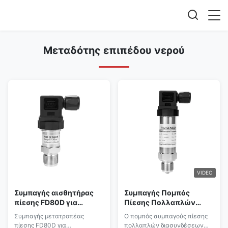
Μεταδότης επιπέδου νερού
VIDEO
Συμπαγής αισθητήρας
Συμπαγής Πομπός
πίεσης FD80D για
Πίεσης Πολλαπλών
σωλήνες /
Διεπαφών Σειράς
Συμπαγής μετατροπέας
Ο πομπός συμπαγούς πίεσης
συγκροτήματα αντλιών /
Precise FD80A Για
πίεσης FD80D για
πολλαπλών διασυνδέσεων