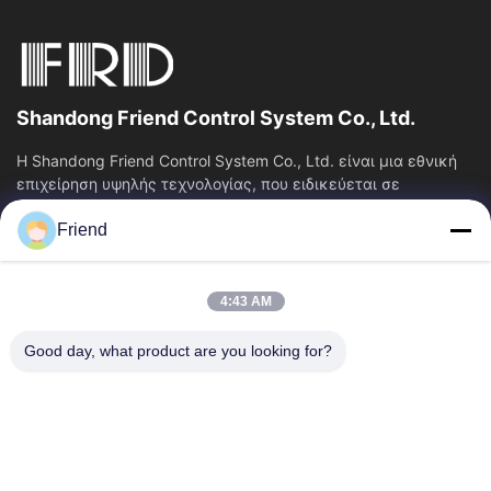
Shandong Friend Control System Co., Ltd.
Η Shandong Friend Control System Co., Ltd. είναι μια εθνική
επιχείρηση υψηλής τεχνολογίας, που ειδικεύεται σε
υπηρεσίες Ε&Α οργάνων, κατασκευής...
Friend
Γρήγορες Συνδέσεις
Αρχική Σελίδα
Προϊόντα
4:43 AM
Εμφάνιση VR
Σχετικά Με Εμάς
Γύρος Εργοστασίων
Ποιοτικός Έλεγχος
Good day, what product are you looking for?
Επαφή
Ζητήστε Ένα Απόσπασμα
Νέα
Μας Ελάτε Σε Επαφή Με
+86-185 5332 5367