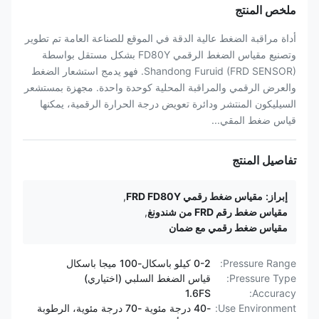
ملخص المنتج
أداة مراقبة الضغط عالية الدقة في الموقع للصناعة العامة تم تطوير
وتصنيع مقياس الضغط الرقمي FD80Y بشكل مستقل بواسطة
Shandong Furuid (FRD SENSOR). فهو يدمج استشعار الضغط
والعرض الرقمي والمراقبة المحلية كوحدة واحدة. مجهزة بمستشعر
السيليكون المنتشر ودائرة تعويض درجة الحرارة الرقمية، يمكنها
قياس ضغط المقي...
تفاصيل المنتج
إبراز:
مقياس ضغط رقمي FRD FD80Y
,
مقياس ضغط رقم FRD من شندونغ
,
مقياس ضغط رقمي مع ضمان
Pressure Range:
0-2 كيلو باسكال-100 ميجا باسكال
Pressure Type:
قياس الضغط السلبي (اختياري)
1.6FS
Accuracy:
Use Environment:
-40 درجة مئوية -70 درجة مئوية، الرطوبة