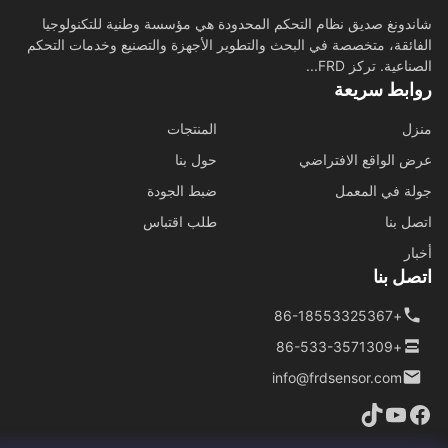
دونغ صديق نظام التحكم المحدودة هي مؤسسة وطنية للتكنولوجيا
ائقة، متخصصة في البحث والتطوير الأجهزة والتصنيع وخدمات التحكم
اعية. تركز FRD...
ابط سريعة
ل
المنتجات
 الواقع الافتراضي
حول بنا
ة في المعمل
ضبط الجودة
ل بنا
طلب اقتباس
ار
ل بنا
+86-18553325367
+86-533-3571309
info@frdsensor.com