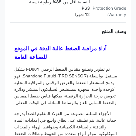
النسبية أقل من 85% رطوبة نسبية
IP63
Protection Grade:
Warranty:
12 شهرا
وصف المنتج
أداة مراقبة الضغط عالية الدقة في الموقع
للصناعة العامة
تم تطوير وتصنيع مقياس الضغط الرقمي FD80Y بشكل
مستقل بواسطة Shandong Furuid (FRD SENSOR). فهو
يدمج استشعار الضغط والعرض الرقمي والمراقبة المحلية
كوحدة واحدة. مجهزة بمستشعر السيليكون المنتشر ودائرة
تعويض درجة الحرارة الرقمية، يمكنها قياس ضغط المقياس
والضغط السلبي للغاز والوسائط السائلة في الوقت الفعلي.
الأجزاء المبللة مصنوعة من الفولاذ المقاوم للصدأ بدرجة
حماية عالية. يتم تطبيقه على نطاق واسع في إمدادات المياه
والتدفئة والصناعة الكيميائية وضواغط الهواء والمعدات
الميكانيكية. تتوفر أنواع متعددة من الخيوط ونطاقات الضغط