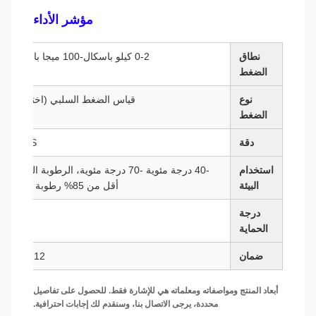
مؤشر الأداء
نطاق
0-2 كيلو باسكال-100 ميجا باسكال
الضغط
نوع
قياس الضغط السلبي (اختياري)
الضغط
دقة
1.6FS
استخدام
-40 درجة مئوية -70 درجة مئوية، الرطوبة النسبية
البيئة
أقل من 85% رطوبة نسبية
درجة
IP63
الحماية
ضمان
12 شهرا
أبعاد المنتج ومواصفاته ومعلماته هي للإشارة فقط. للحصول على تفاصيل
محددة، يرجى الاتصال بنا، وسنقدم لك إجابات احترافية.