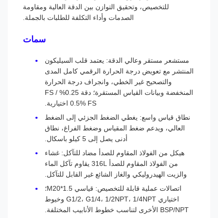
للتخصيص، وتحقيق التوازن بين الدقة العالية ومقاومة
الصدمات وأداء التكلفة للطلبات بالجملة.
سمات
مستشعر مستقر وعالي الدقة: يعتمد قلب السيليكون
المنتشر مع تعويض درجة الحرارة الرقمي كامل المدى
والتصحيح غير الخطي، وانجراف درجة الحرارة
المنخفضة وبيانات القياس المستقرة؛ دقة 0.25% FS /
0.5% FS اختيارية.
نطاق قياس واسع: يغطي الضغط الجزئي إلى الضغط
العالي، ويدعم ضغط المقياس وضغط الفراغ، نطاق
أدنى يصل إلى 5 كيلو باسكال.
هيكل من الفولاذ المقاوم للصدأ مضاد للتآكل: غشاء
من الفولاذ المقاوم للصدأ 316L يقاوم تآكل الماء
والزيت الهيدروليكي والغاز الشائع غير القابل للتآكل.
اتصالات عملية قابلة للتخصيص: قياسي M20*1.5؛
اختياري G1/2، G1/4، 1/2NPT، 1/4NPT وخيوط
BSP/NPT الأخرى لتناسب خطوط الأنابيب المختلفة.