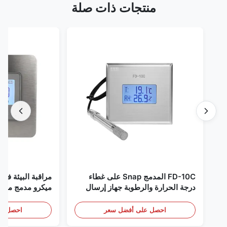
منتجات ذات صلة
FD-10C المدمج Snap على غطاء
مراقبة البيئة في الغر
درجة الحرارة والرطوبة جهاز إرسال
ميكرو مدمج من الفولاذ
316L مراقبة الفولاذ المقاوم للصدأ
RS485
الكشف عن الأبخرة
احصل على أفضل سعر
احصل على أف