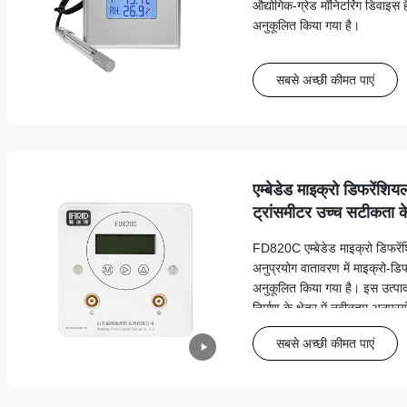
औद्योगिक-ग्रेड मॉनिटरिंग डिवाइस है 
अनुकूलित किया गया है।
सबसे अच्छी कीमत पाएं
एम्बेडेड माइक्रो डिफरेंशिय
ट्रांसमीटर उच्च सटीकत
आउटपुट
FD820C एम्बेडेड माइक्रो डिफरेंशि
अनुप्रयोग वातावरण में माइक्रो-डिफ
अनुकूलित किया गया है। इस उत्पाद
निर्माण के क्षेत्र में नवीनतम अनुप्
सबसे अच्छी कीमत पाएं