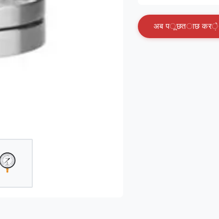
अ
ब
प
ू
छ
त
ा
छ
क
र
े