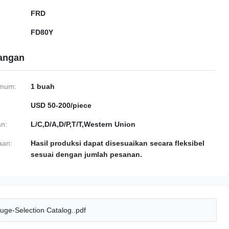
FRD
FD80Y
gangan
imum:
1 buah
USD 50-200/piece
n:
L/C,D/A,D/P,T/T,Western Union
aan:
Hasil produksi dapat disesuaikan secara fleksibel
sesuai dengan jumlah pesanan.
uge-Selection Catalog..pdf