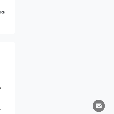
%RH
a
,