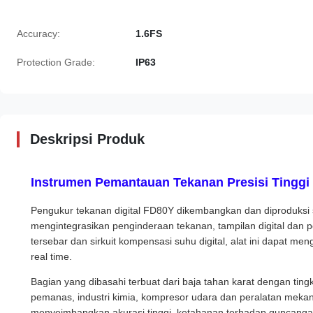
Accuracy:
1.6FS
Protection Grade:
IP63
Deskripsi Produk
Instrumen Pemantauan Tekanan Presisi Tinggi
Pengukur tekanan digital FD80Y dikembangkan dan diproduksi
mengintegrasikan penginderaan tekanan, tampilan digital dan p
tersebar dan sirkuit kompensasi suhu digital, alat ini dapat m
real time.
Bagian yang dibasahi terbuat dari baja tahan karat dengan tingk
pemanas, industri kimia, kompresor udara dan peralatan mekani
menyeimbangkan akurasi tinggi, ketahanan terhadap guncangan