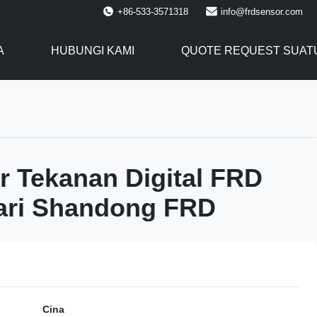
+86-533-3571318
info@frdsensor.com
A
HUBUNGI KAMI
QUOTE REQUEST SUAT
 Tekanan Digital FRD
ari Shandong FRD
Cina