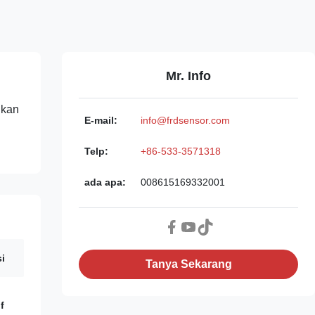
Mr. Info
gkan
E-mail:
info@frdsensor.com
Telp:
+86-533-3571318
ada apa:
008615169332001
i
Tanya Sekarang
f