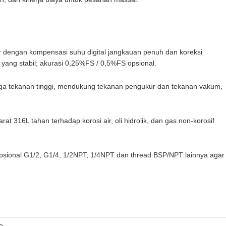
ebar dengan kompensasi suhu digital jangkauan penuh dan koreksi
yang stabil; akurasi 0,25%FS / 0,5%FS opsional.
gga tekanan tinggi, mendukung tekanan pengukur dan tekanan vakum,
rat 316L tahan terhadap korosi air, oli hidrolik, dan gas non-korosif
opsional G1/2, G1/4, 1/2NPT, 1/4NPT dan thread BSP/NPT lainnya agar