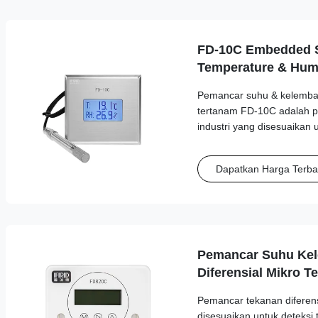
FD-10C Embedded 
Temperature & Humi
316L Stainless Stee
Pemancar suhu & kelemba
tertanam FD-10C adalah p
industri yang disesuaikan 
Dapatkan Harga Terba
Pemancar Suhu Ke
Diferensial Mikro 
Akurasi Tinggi Kel
Pemancar tekanan diferen
disesuaikan untuk deteksi 