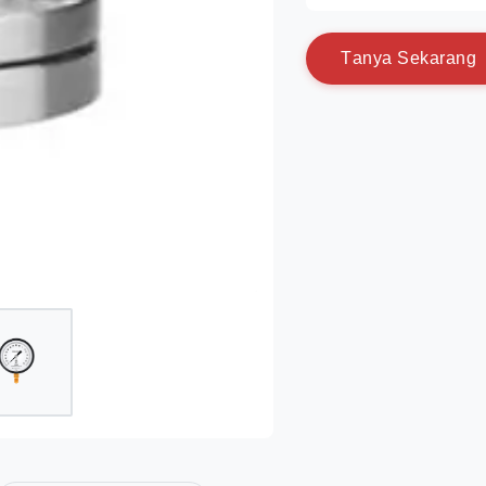
T
a
n
y
a
S
e
k
a
r
a
n
g