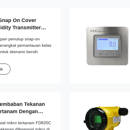
Snap On Cover
dity Transmitter
l Monitor
pan penutup snap-on
erangkat pemantauan kelas
untuk skenario bersih.
ik
lembaban Tekanan
Tertanam Dengan
uaran 4-20mA/RS485
sial mikro tertanam FD820C
tekanan diferensial mikro di