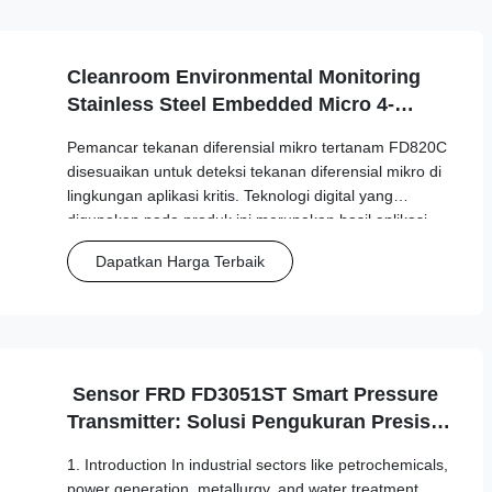
Cleanroom Environmental Monitoring
Stainless Steel Embedded Micro 4-
20mA/RS485 Untuk Medis / Deteksi Asap
Pemancar tekanan diferensial mikro tertanam FD820C
disesuaikan untuk deteksi tekanan diferensial mikro di
lingkungan aplikasi kritis. Teknologi digital yang
digunakan pada produk ini merupakan hasil aplikasi
terkini dalam bidang pembuatan sensor.
Dapatkan Harga Terbaik
Sensor FRD FD3051ST Smart Pressure
Transmitter: Solusi Pengukuran Presisi
Tinggi
1. Introduction In industrial sectors like petrochemicals,
power generation, metallurgy, and water treatment,