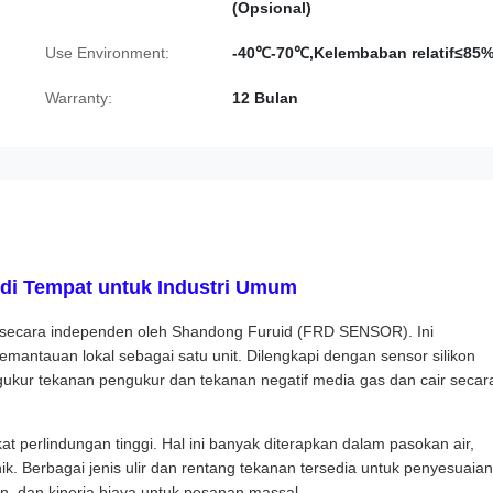
(Opsional)
Use Environment:
-40℃-70℃,Kelembaban relatif≤85
Warranty:
12 Bulan
 di Tempat untuk Industri Umum
 secara independen oleh Shandong Furuid (FRD SENSOR). Ini
emantauan lokal sebagai satu unit. Dilengkapi dengan sensor silikon
engukur tekanan pengukur dan tekanan negatif media gas dan cair secar
at perlindungan tinggi. Hal ini banyak diterapkan dalam pasokan air,
k. Berbagai jenis ulir dan rentang tekanan tersedia untuk penyesuaian
, dan kinerja biaya untuk pesanan massal.