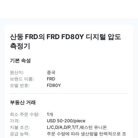
산둥 FRD의 FRD FD80Y 디지털 압도
측정기
기본 속성
원산지:
중국
브랜드 이름:
FRD
모델 번호:
FD80Y
부동산 거래
최소 주문 수량:
1개
가격:
USD 50-200/piece
지불 조건:
L/C,D/A,D/P,T/T,웨스턴 유니온
공급 능력:
주문 수량에 따라 생산량을 탄력적으로 조