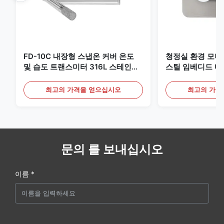
FD-10C 내장형 스냅온 커버 온도
청정실 환경 모
및 습도 트랜스미터 316L 스테인리
스틸 임베디드 마
스 스틸 모니터
20mA/RS485 
최고의 가격을 얻으십시오
최고의 가격
문의 를 보내십시오
이름 *