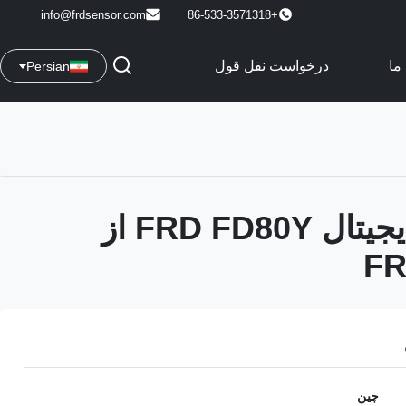
info@frdsensor.com
+86-533-3571318
ما
درخواست نقل قول
Persian
فشارسنج دیجیتال FRD FD80Y از
چین