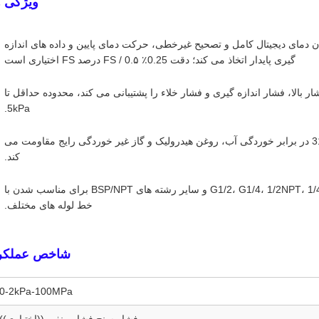
ویژگی ه
ان دمای دیجیتال کامل و تصحیح غیرخطی، حرکت دمای پایین و داده های اندازه
گیری پایدار اتخاذ می کند؛ دقت 0.25٪ FS / 0.۵ درصد FS اختیاری است
بالا، فشار اندازه گیری و فشار خلاء را پشتیبانی می کند، محدوده حداقل تا
5kPa.
ساختار ضد خوردگی فولاد ضد زنگ: دیافراگم فولاد ضد زنگ 316L در برابر خوردگی آب، روغن هیدرولیک و گاز غیر خوردگی رایج مقاومت می
کند.
اتصالات فرایندی قابل تنظیم: استاندارد M20*1.5؛ اختیاری G1/2، G1/4، 1/2NPT، 1/4NPT و سایر رشته های BSP/NPT برای مناسب شدن با
خط لوله های مختلف.
شاخص عملکر
0-2kPa-100MPa
فشار سنج فشار منفی ((اختیاری))