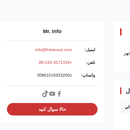
Mr. Info
ایمیل:
info@frdsensor.com
جهز
تلفن:
+86-533-3571318
واتساپ:
008615169332001
ل
لي
حالا سوال کنيد