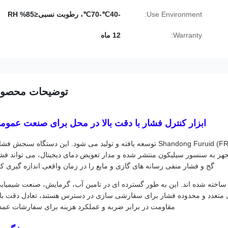
Use Environment:
-40℃-70℃، رطوبت نسبی≤85% RH
Warranty:
12 ماه
توضیحات محصو
ابزار کنترل فشار با دقت بالا در محل برای صنعت عموم
فشار سنج دیجیتال FD80Y به طور مستقل توسط Shandong Furuid (FRD SENSOR) توسعه یافته و تولید می شود. این دستگاه سنجش 
جهز به سنسور سیلیکون منتشر شده و مدار تعویض دمای دیجیتال، می تواند فش
گج و فشار منفی رسانه های گازی و مایع را در زمان واقعی اندازه گیری کن
اخته شده اند. این به طور گسترده ای در تامین آب، گرمایش، صنعت شیمیای
ی متعدد و محدوده فشار برای سفارشی سازی در دسترس هستند، تعادل دقت بال
مقاومت در برابر ضربه و عملکرد هزینه برای سفارشات عمد