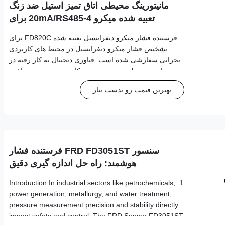
مانیتورینگ محیطی اتاق تمیز استیل ضد زنگ
تعبیه شده میکرو 4-20mA/RS485 برای
تشخیص پزشکی / دود
فرستنده فشار میکرو دیفرانسیل تعبیه شده FD820C برای
تشخیص فشار میکرو دیفرانسیل در محیط های کاربردی
بحرانی سفارشی شده است. فناوری دیجیتال به کار رفته در
این محصول جدیدترین نتیجه کاربردی در زمینه ساخت
سنسور است.
بهترین قیمت رو بدست بیار
سنسور FRD FD3051ST فرستنده فشار
هوشمند: راه حل اندازه گیری دقیق
1. Introduction In industrial sectors like petrochemicals,
power generation, metallurgy, and water treatment,
pressure measurement precision and stability directly
impact safety and control. The FRD Sensor FD3051ST