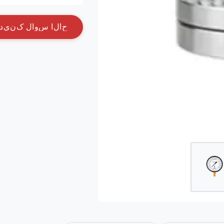
ح
ا
ل
ا
س
و
ا
ل
ک
ن
ي
د