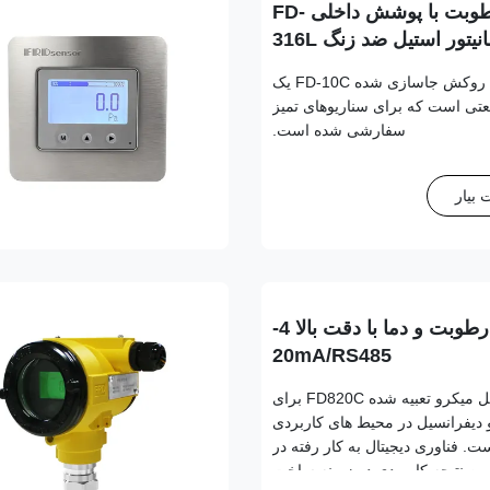
فرستنده دما و رطوبت با پوشش داخلی FD-
فرستنده دما و رطوبت روکش جاسازی شده FD-10C یک
تی است که برای سناریوهای تمیز
سفارشی شده است.
بیار
انتقال دهنده رطوبت و دما با دقت بالا 4-
20mA/RS485
فرستنده فشار دیفرانسیل میکرو تعبیه شده FD820C برای
دیفرانسیل در محیط های کاربردی
 فناوری دیجیتال به کار رفته در
ن نتیجه کاربردی در زمینه ساخت