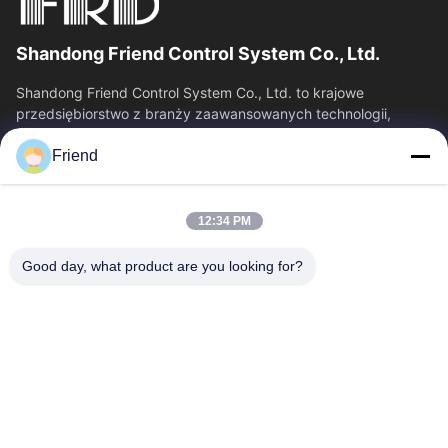
Shandong Friend Control System Co., Ltd.
Shandong Friend Control System Co., Ltd. to krajowe
przedsiębiorstwo z branży zaawansowanych technologii,
specjalizujące się w badaniach i rozwoju...
Friend
Szybkie Linki
Dom
Produkty
12:34 PM
Pokaz VR
O Nas
Wycieczka Po Fabryce
Kontrola Jakości
Good day, what product are you looking for?
Skontaktuj Się Z Nami
Poprosić O Wycenę
Aktualności
Skontaktuj Się Z Nami
+86-18553325367
+86-533-3571309
info@frdsensor.com