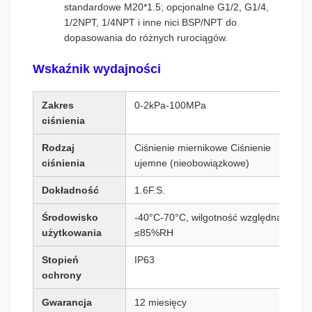
standardowe M20*1.5; opcjonalne G1/2, G1/4,
1/2NPT, 1/4NPT i inne nici BSP/NPT do
dopasowania do różnych rurociągów.
Wskaźnik wydajności
Zakres
0-2kPa-100MPa
ciśnienia
Rodzaj
Ciśnienie miernikowe Ciśnienie
ciśnienia
ujemne (nieobowiązkowe)
Dokładność
1.6F.S.
Środowisko
-40°C-70°C, wilgotność względna
użytkowania
≤85%RH
Stopień
IP63
ochrony
Gwarancja
12 miesięcy