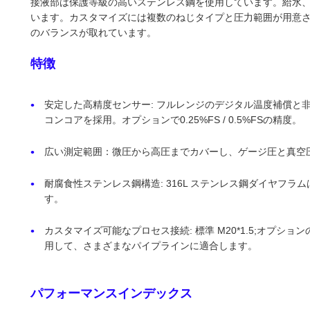
接液部は保護等級の高いステンレス鋼を使用しています。給水
います。カスタマイズには複数のねじタイプと圧力範囲が用意
のバランスが取れています。
特徴
安定した高精度センサー: フルレンジのデジタル温度補償と
コンコアを採用。オプションで0.25%FS / 0.5%FSの精度。
広い測定範囲：微圧から高圧までカバーし、ゲージ圧と真空圧
耐腐食性ステンレス鋼構造: 316L ステンレス鋼ダイヤフ
す。
カスタマイズ可能なプロセス接続: 標準 M20*1.5;オプションの G
用して、さまざまなパイプラインに適合します。
パフォーマンスインデックス