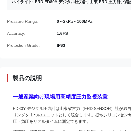
ハイライト:
FRD FD80Y デジタル圧力計
,
山東 FRD 圧力計
,
保
Pressure Range:
0～2kPa～100MPa
Accuracy:
1.6FS
Protection Grade:
IP63
製品の説明
一般産業向け現場用高精度圧力監視装置
FD80Y デジタル圧力計は山東省古力（FRD SENSOR）
リングを 1 つのユニットとして統合します。拡散シリコンセ
圧・負圧をリアルタイムに測定できます。