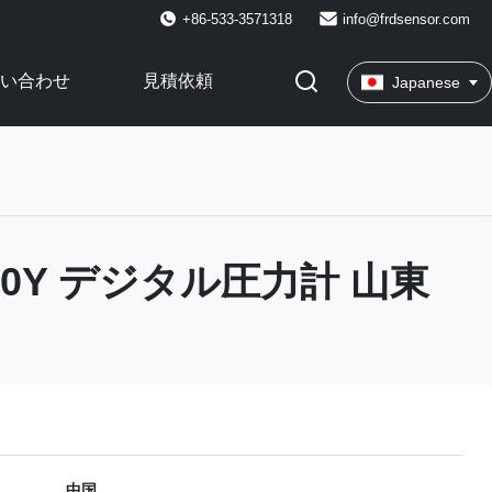
+86-533-3571318
info@frdsensor.com
い合わせ
見積依頼
Japanese
D80Y デジタル圧力計 山東
中国