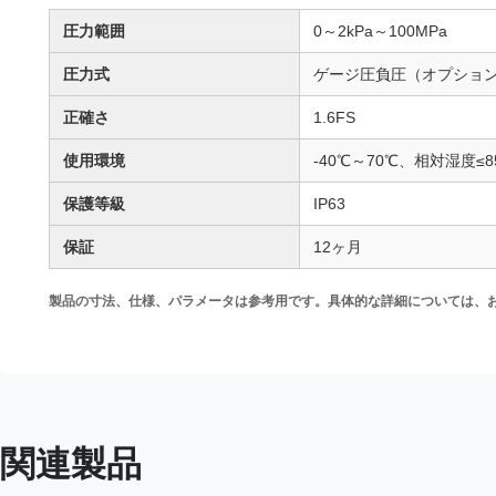
圧力範囲
0～2kPa～100MPa
圧力式
ゲージ圧負圧（オプショ
正確さ
1.6FS
使用環境
-40℃～70℃、相対湿度≤8
保護等級
IP63
保証
12ヶ月
製品の寸法、仕様、パラメータは参考用です。具体的な詳細については、
関連製品