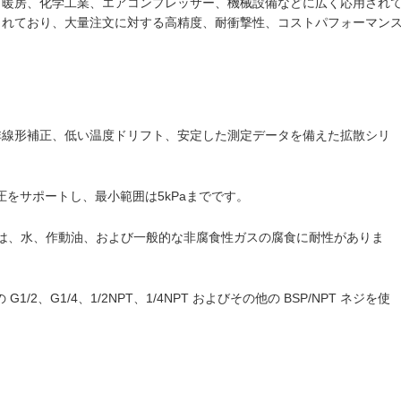
、暖房、化学工業、エアコンプレッサー、機械設備などに広く応用され
されており、大量注文に対する高精度、耐衝撃性、コストパフォーマン
非線形補正、低い温度ドリフト、安定した測定データを備えた拡散シリ
をサポートし、最小範囲は5kPaまでです。
ラムは、水、作動油、および一般的な非腐食性ガスの腐食に耐性がありま
1/2、G1/4、1/2NPT、1/4NPT およびその他の BSP/NPT ネジを使