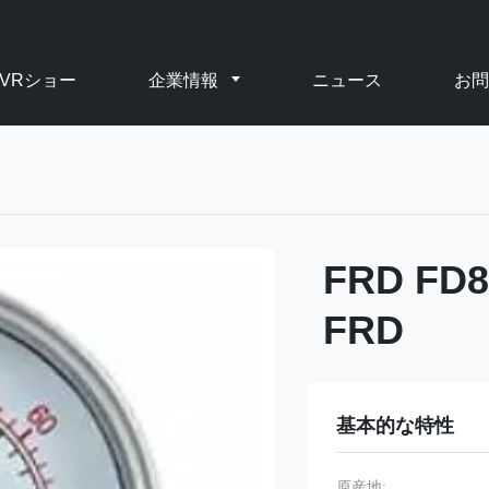
VRショー
企業情報
ニュース
お問
FRD F
FRD
基本的な特性
原産地: