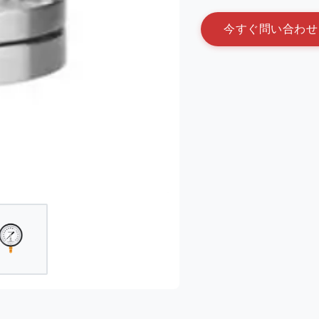
今
す
ぐ
問
い
合
わ
せ