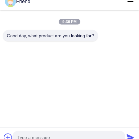
Friend
Γρήγορες Συνδέσεις
Αρχική Σελίδα
Προϊόντα
9:36 PM
Εμφάνιση VR
Σχετικά Με Εμάς
Γύρος Εργοστασίων
Ποιοτικός Έλεγχος
Good day, what product are you looking for?
Επαφή
Ζητήστε Ένα Απόσπασμα
Νέα
Μας Ελάτε Σε Επαφή Με
+86-18553325367
+86-533-3571309
info@frdsensor.com
Δικαιώματα πνευματικής ιδιοκτησίας © 2026-2026 Shandong Friend
Control System Co., Ltd.. . Διατηρούνται όλα τα πνευματικά δικαιώματα.