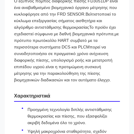
Ο έξυπνος πομπός διαφορικής πίεσης FD3051DP είναι
ένα αναβαθμισμένο βιομηχανικό όργανο μέτρησης που
κυκλοφόρησε από την FRD SENSOR.Βελτιστοποιεί το
κύκλωμα επεξεργασίας σήματος αισθητήρα και
αλγόριθμο αντιστάθμισης θερμοκρασίαςΤο προϊόν έχει
σχεδιαστεί σύμφωνα με διεθνή βιομηχανικά πρότυπα,με
πρότυπο πρωτόκολλο HART συμβατό με τα
περισσότερα συστήματα DCS και PLCΜπορεί να
συνειδητοποιήσει σε πραγματικό χρόνο ανίχνευση
διαφορικής πίεσης, υπολογισμό ροής και μετατροπή
επιπέδου υγρού.είναι η προτιμώμενη συσκευή
μέτρησης για την παρακολούθηση της πίεσης
βιομηχανικών διαδικασιών και τον αυτόματο έλεγχο.
Χαρακτηριστικά
Προηγμένη τεχνολογία διπλής αντιστάθμισης
θερμοκρασίας και πίεσης, που εξασφαλίζει
ακριβή δεδομένα όλο το χρόνο.
Υψηλή μακροχρόνια σταθερότητα, σχεδόν