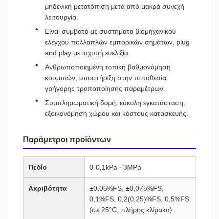
μηδενική μετατόπιση μετά από μακρά συνεχή
λειτουργία.
Είναι συμβατό με συστήματα βιομηχανικού
ελέγχου πολλαπλών εμπορικών σημάτων, plug
and play με ισχυρή ευελιξία.
Ανθρωποποιημένη τοπική βαθμονόμηση
κουμπιών, υποστήριξη στην τοποθεσία
γρήγορης τροποποίησης παραμέτρων.
Συμπληρωματική δομή, εύκολη εγκατάσταση,
εξοικονόμηση χώρου και κόστους κατασκευής.
Παράμετροι προϊόντων
Πεδίο
0-0,1kPa ∙ 3MPa
Ακριβότητα
±0,05%FS, ±0,075%FS,
0,1%FS, 0,2(0,25)%FS, 0,5%FS
(σε 25°C, πλήρης κλίμακα)