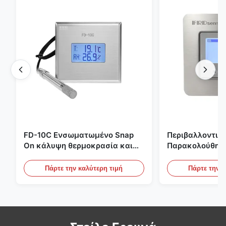
FD-10C Ενσωματωμένο Snap
Περιβαλλοντικ
On κάλυψη θερμοκρασία και
Παρακολούθησ
υγρασία μεταδότης 316L
Χώρου Ενσωμα
αντηλιακό οθόνη από
Ανοξείδωτο Χάλ
Πάρτε την καλύτερη τιμή
Πάρτε την κ
ανοξείδωτο χάλυβα
20mA/RS485 Για
Ανίχνευση Καπ