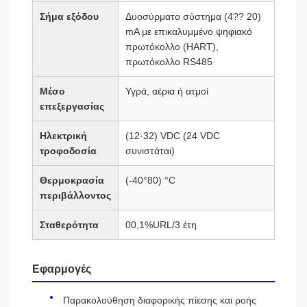
Σήμα εξόδου
Δυοσύρματο σύστημα (4?? 20)
mA με επικαλυμμένο ψηφιακό
πρωτόκολλο (HART),
πρωτόκολλο RS485
Μέσο
Υγρά, αέρια ή ατμοί
επεξεργασίας
Ηλεκτρική
(12·32) VDC (24 VDC
τροφοδοσία
συνιστάται)
Θερμοκρασία
(-40°80) °C
περιβάλλοντος
Σταθερότητα
00,1%URL/3 έτη
Εφαρμογές
Παρακολούθηση διαφορικής πίεσης και ροής