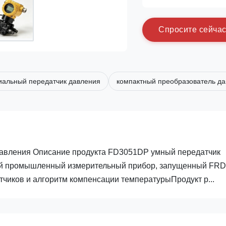
С
п
р
о
с
и
т
е
с
е
й
ч
а
альный передатчик давления
компактный преобразователь д
вления Описание продукта FD3051DP умный передатчик
ый промышленный измерительный прибор, запущенный FRD
чиков и алгоритм компенсации температурыПродукт р...