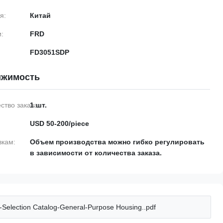
я:
Китай
:
FRD
FD3051SDP
ижимость
тво заказа:
1 шт.
USD 50-200/piece
вкам:
Объем производства можно гибко регулировать
в зависимости от количества заказа.
election Catalog-General-Purpose Housing..pdf