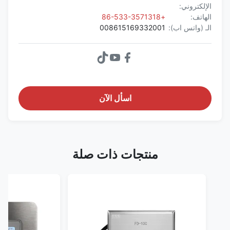
الإلكتروني:
الهاتف:
+86-533-3571318
الـ (واتس اب):
008615169332001
اسأل الآن
منتجات ذات صلة