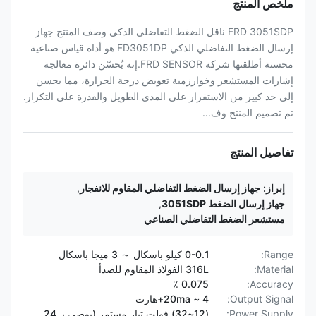
ملخص المنتج
FRD 3051SDP ناقل الضغط التفاضلي الذكي وصف المنتج جهاز
إرسال الضغط التفاضلي الذكي FD3051DP هو أداة قياس صناعية
محسنة أطلقتها شركة FRD SENSOR.إنه يُحسّن دائرة معالجة
إشارات المستشعر وخوارزمية تعويض درجة الحرارة، مما يحسن
إلى حد كبير من الاستقرار على المدى الطويل والقدرة على التكرار.
تم تصميم المنتج وف...
تفاصيل المنتج
إبراز:
جهاز إرسال الضغط التفاضلي المقاوم للانفجار
,
جهاز إرسال الضغط 3051SDP
,
مستشعر الضغط التفاضلي الصناعي
Range:
0-0.1 كيلو باسكال ～ 3 ميجا باسكال
Material:
316L الفولاذ المقاوم للصدأ
0.075 ٪
Accuracy:
Output Signal:
4 ~ 20ma+هارت
Power Supply:
(12~32) فولت تيار مستمر (يوصى بـ 24