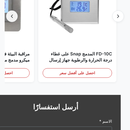
FD-10C المدمج Snap على غطاء
مراقبة البيئة في الغر
درجة الحرارة والرطوبة جهاز إرسال
ميكرو مدمج من الفولاذ
316L مراقبة الفولاذ المقاوم للصدأ
RS485
الكشف عن الأبخرة
احصل على أفضل سعر
احصل على أف
أرسل استفسارًا
الاسم *