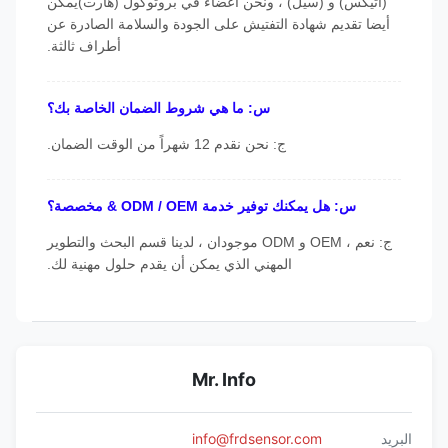
(اتيكس) و (سيل) ، ونحن أعضاء في بروتوكول (هارت)يمكن
أيضا تقديم شهادة التفتيش على الجودة والسلامة الصادرة عن
أطراف ثالثة.
س: ما هي شروط الضمان الخاصة بك؟
ج: نحن نقدم 12 شهراً من الوقت الضمان.
س: هل يمكنك توفير خدمة ODM / OEM & مخصصة؟
ج: نعم ، OEM و ODM موجودان ، لدينا قسم البحث والتطوير
المهني الذي يمكن أن يقدم حلول مهنية لك.
Mr. Info
البريد
info@frdsensor.com