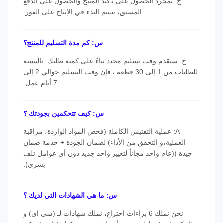
ج: بمجرد الحصول على تأكيد المنتج والحصول على الدفع
المسبق، سيتم البدء في الإنتاج على الفور.
س: كم مدة التسليم للمنتج؟
ج: سنقدم وقت تسليم محدد بناءً على كمية طلبك. بالنسبة
للطلبات من 1 إلى 30 قطعة ، فإن وقت التسليم حوالي 2 إلى
7 أيام عمل.
س: كيف تتحكمين بجودتك ؟
A: عملية التفتيش الكاملة (فحص المواد الواردة، مراقبة
العملية،و التحقق من الأداء) لضمان الجودة + خدمة ضمان
جيدة ((عام واحد مجاناً لتغيير واحد جديد دون أي عوامل تلف
بشري).
س: ما هي الشهادات التي لديك ؟
نحن نملك 6 براءات اختراع، نملك شهادات لـ (سي اي) و