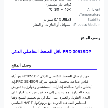
فولت تيار مستمر)
(-40 ～ 80) ℃
Ambient
Temperature:
Stability:
0.1%URL/3 سنوات
Process Medium:
السوائل أو الغازات أو البخار
وصف المنتج
FRD 3051SDP ناقل الضغط التفاضلي الذكي
وصف المنتج
جهاز إرسال الضغط التفاضلي الذكي FD3051DP هو أداة
قياس صناعية محسنة أطلقتها شركة FRD SENSOR.إنه
يُحسّن دائرة معالجة إشارات المستشعر وخوارزمية تعويض
درجة الحرارة، مما يحسن إلى حد كبير من الاستقرار على
المدى الطويل والقدرة على التكرار. تم تصميم المنتج وفقا
للمعايير الصناعية الدولية،مع بروتوكول HART القياسي