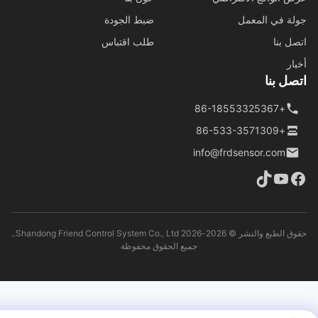
ة في المعمل
ضبط الجودة
ل بنا
طلب اقتباس
ار
ل بنا
+86-18553325367
+86-533-3571309
info@frdsensor.com
حقوق الطبع والنشر © 2026-2026 Shandong Friend Control System Co., Ltd..
جميع الحقوق محفوظة