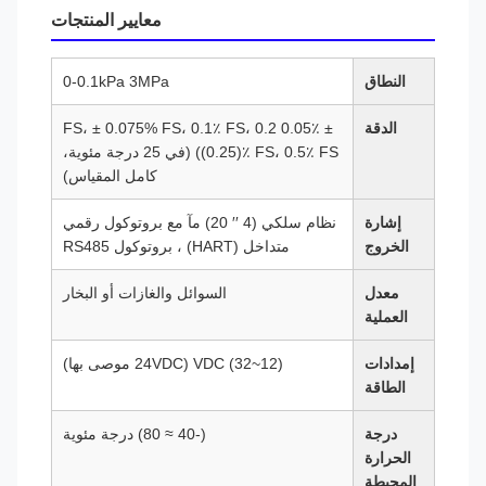
معايير المنتجات
النطاق
0-0.1kPa 3MPa
الدقة
± 0.05٪ FS، ± 0.075% FS، 0.1٪ FS، 0.2
((0.25)٪ FS، 0.5٪ FS (في 25 درجة مئوية،
كامل المقياس)
إشارة
نظام سلكي (4 ′′ 20) مآ مع بروتوكول رقمي
الخروج
متداخل (HART) ، بروتوكول RS485
معدل
السوائل والغازات أو البخار
العملية
إمدادات
(12~32) VDC (24VDC موصى بها)
الطاقة
درجة
(-40 ≈ 80) درجة مئوية
الحرارة
المحيطة