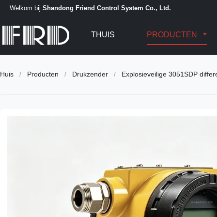
Welkom bij
Shandong Friend Control System Co., Ltd.
THUIS
PRODUCTEN
Huis
/
Producten
/
Drukzender
/
Explosieveilige 3051SDP differe