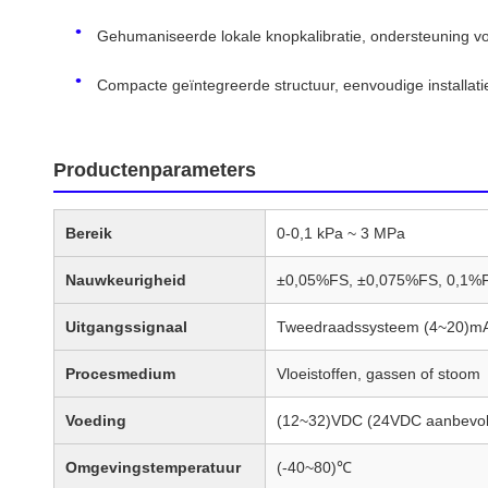
Gehumaniseerde lokale knopkalibratie, ondersteuning voo
Compacte geïntegreerde structuur, eenvoudige installat
Productenparameters
Bereik
0-0,1 kPa ~ 3 MPa
Nauwkeurigheid
±0,05%FS, ±0,075%FS, 0,1%FS,
Uitgangssignaal
Tweedraadssysteem (4~20)mA 
Procesmedium
Vloeistoffen, gassen of stoom
Voeding
(12~32)VDC (24VDC aanbevol
Omgevingstemperatuur
(-40~80)℃