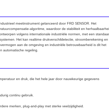
industrieel meetinstrument gelanceerd door FRD SENSOR. Het
eratuurcompensatie-algoritme, waardoor de stabiliteit en herhaalbaarhe
s ontworpen volgens internationale industriële normen, met een standaa
ystemen. Het kan realtime drukverschildetectie, stroomberekening en
svermogen aan de omgeving en industriële betrouwbaarheid is dit het
en automatische regeling.
peratuur en druk, die het hele jaar door nauwkeurige gegevens
ngdurig continu gebruik.
dere merken, plug-and-play met sterke veelzijdigheid.