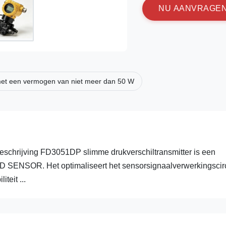
N
U
A
A
N
V
R
A
G
E
et een vermogen van niet meer dan 50 W
eschrijving FD3051DP slimme drukverschiltransmitter is een
D SENSOR. Het optimaliseert het sensorsignaalverwerkingscirc
teit ...