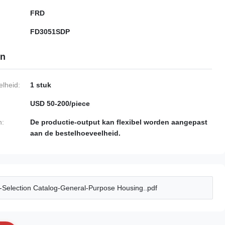
FRD
FD3051SDP
en
lheid:
1 stuk
USD 50-200/piece
n:
De productie-output kan flexibel worden aangepast
aan de bestelhoeveelheid.
election Catalog-General-Purpose Housing..pdf