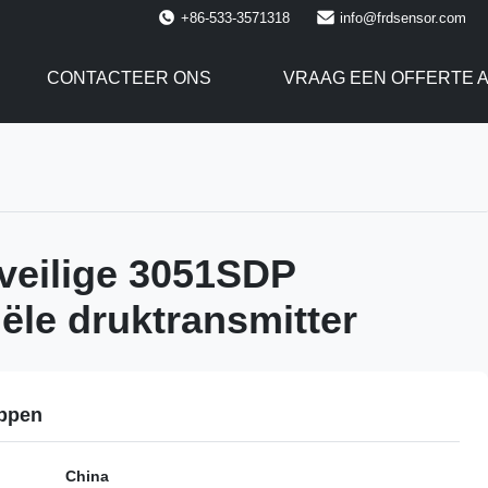
+86-533-3571318
info@frdsensor.com
CONTACTEER ONS
VRAAG EEN OFFERTE 
veilige 3051SDP
iële druktransmitter
ppen
China