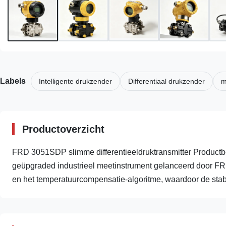
Labels
Intelligente drukzender
Differentiaal drukzender
m
Productoverzicht
FRD 3051SDP slimme differentieeldruktransmitter Productb
geüpgraded industrieel meetinstrument gelanceerd door FR
en het temperatuurcompensatie-algoritme, waardoor de stabili