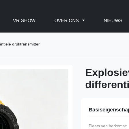
VR-SHOW
OVER ONS
NIEUWS
ntiële druktransmitter
Explosie
different
Basiseigenscha
Plaats van herkomst: