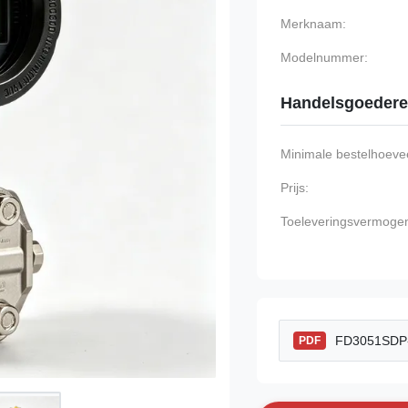
Merknaam:
Modelnummer:
Handelsgoeder
Minimale bestelhoevee
Prijs:
Toeleveringsvermoge
FD3051SDP-S
PDF