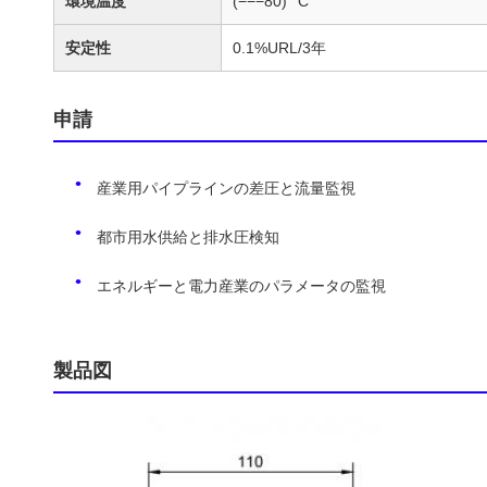
環境温度
(−−−80) °C
安定性
0.1%URL/3年
申請
産業用パイプラインの差圧と流量監視
都市用水供給と排水圧検知
エネルギーと電力産業のパラメータの監視
製品図