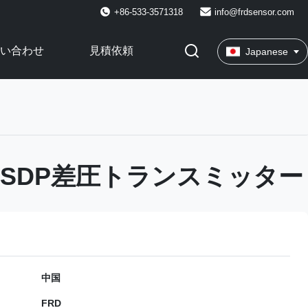
+86-533-3571318
info@frdsensor.com
い合わせ
見積依頼
Japanese
51SDP差圧トランスミッター
中国
FRD