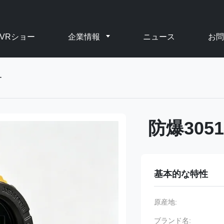
VRショー
企業情報
ニュース
お問
ー
防爆30
基本的な特性
原産地:
ブランド名: