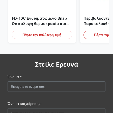
FD-10C Ενσωματωμένο Snap
Περιβαλλοντικ
On κάλυψη θερμοκρασία και
Παρακολούθησ
υγρασία μεταδότης 316L
Χώρου Ενσωμα
αντηλιακό οθόνη από
Ανοξείδωτο Χάλ
Πάρτε την καλύτερη τιμή
Πάρτε την κ
ανοξείδωτο χάλυβα
20mA/RS485 Για
Ανίχνευση Καπ
Στείλε Ερευνά
Όνομα *
Όνομα επιχείρησης: