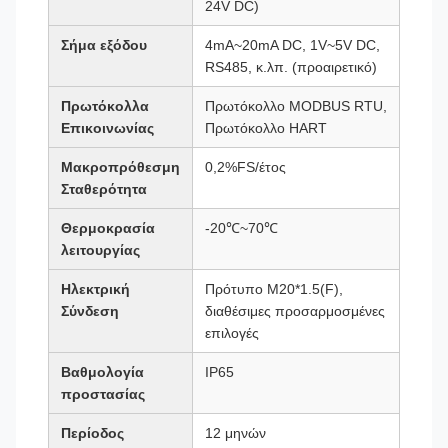
24V DC)
Σήμα εξόδου
4mA~20mA DC, 1V~5V DC,
RS485, κ.λπ. (προαιρετικό)
Πρωτόκολλα
Πρωτόκολλο MODBUS RTU,
Επικοινωνίας
Πρωτόκολλο HART
Μακροπρόθεσμη
0,2%FS/έτος
Σταθερότητα
Θερμοκρασία
-20℃~70℃
λειτουργίας
Ηλεκτρική
Πρότυπο M20*1.5(F),
Σύνδεση
διαθέσιμες προσαρμοσμένες
επιλογές
Βαθμολογία
IP65
προστασίας
Περίοδος
12 μηνών