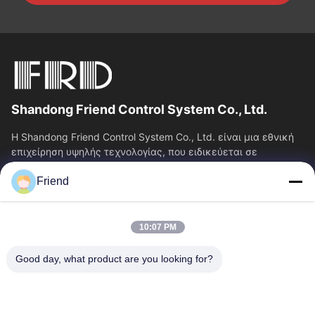
Shandong Friend Control System Co., Ltd.
Η Shandong Friend Control System Co., Ltd. είναι μια εθνική
επιχείρηση υψηλής τεχνολογίας, που ειδικεύεται σε
υπηρεσίες Ε&Α οργάνων, κατασκευής...
Friend
Γρήγορες Συνδέσεις
Αρχική Σελίδα
Προϊόντα
10:07 PM
Εμφάνιση VR
Σχετικά Με Εμάς
Γύρος Εργοστασίων
Ποιοτικός Έλεγχος
Good day, what product are you looking for?
Επαφή
Ζητήστε Ένα Απόσπασμα
Νέα
Μας Ελάτε Σε Επαφή Με