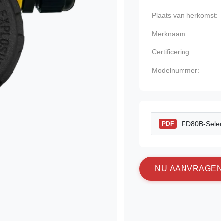
Plaats van herkomst:
Merknaam:
Certificering:
Modelnummer:
FD80B-Selec
PDF
N
U
A
A
N
V
R
A
G
E