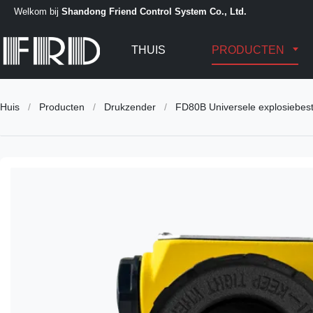
Welkom bij
Shandong Friend Control System Co., Ltd.
THUIS
PRODUCTEN
Huis
/
Producten
/
Drukzender
/
FD80B Universele explosiebest