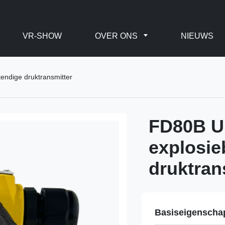
VR-SHOW
OVER ONS
NIEUWS
endige druktransmitter
FD80B U
explosie
druktran
Basiseigenscha