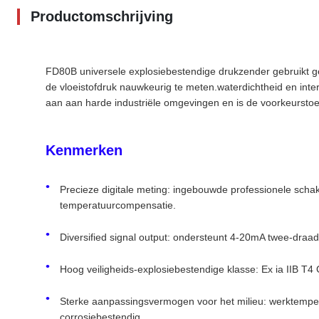
Productomschrijving
FD80B universele explosiebestendige drukzender gebruikt gea
de vloeistofdruk nauwkeurig te meten.waterdichtheid en int
aan aan harde industriële omgevingen en is de voorkeurstoe
Kenmerken
Precieze digitale meting: ingebouwde professionele scha
temperatuurcompensatie.
Diversified signal output: ondersteunt 4-20mA twee-dr
Hoog veiligheids-explosiebestendige klasse: Ex ia IIB T4 
Sterke aanpassingsvermogen voor het milieu: werktempe
corrosiebestendig.