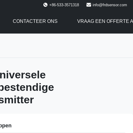
+86-533-3571318
info@frdsensor.com
CONTACTEER ONS
VRAAG EEN OFFERTE 
niversele
bestendige
smitter
ppen