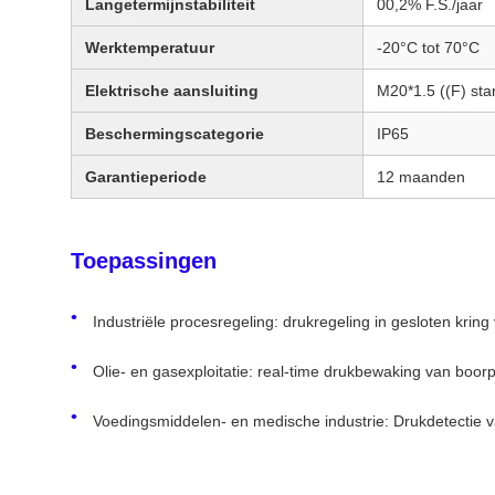
Langetermijnstabiliteit
00,2% F.S./jaar
Werktemperatuur
-20°C tot 70°C
Elektrische aansluiting
M20*1.5 ((F) st
Beschermingscategorie
IP65
Garantieperiode
12 maanden
Toepassingen
Industriële procesregeling: drukregeling in gesloten kring
Olie- en gasexploitatie: real-time drukbewaking van boorp
Voedingsmiddelen- en medische industrie: Drukdetectie 