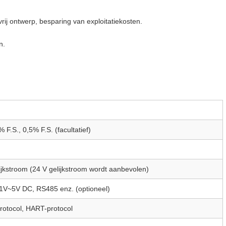
ij ontwerp, besparing van exploitatiekosten.
n.
 F.S., 0,5% F.S. (facultatief)
lijkstroom (24 V gelijkstroom wordt aanbevolen)
V~5V DC, RS485 enz. (optioneel)
tocol, HART-protocol