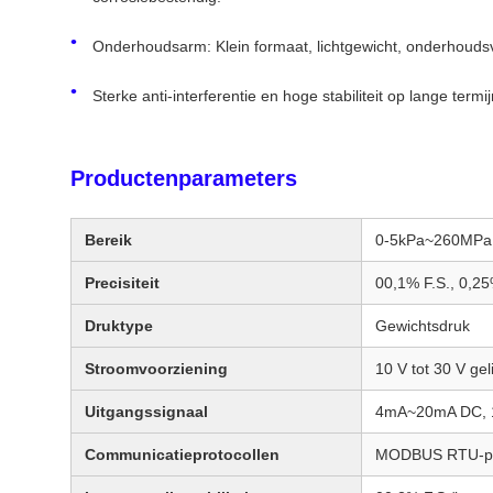
Onderhoudsarm: Klein formaat, lichtgewicht, onderhoudsvr
Sterke anti-interferentie en hoge stabiliteit op lange termij
Productenparameters
Bereik
0-5kPa~260MPa
Precisiteit
00,1% F.S., 0,25%
Druktype
Gewichtsdruk
Stroomvoorziening
10 V tot 30 V ge
Uitgangssignaal
4mA~20mA DC, 1
Communicatieprotocollen
MODBUS RTU-pro