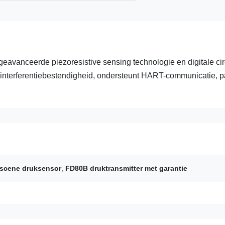
avanceerde piezoresistive sensing technologie en digitale cir
 interferentiebestendigheid, ondersteunt HART-communicatie, p
-scene druksensor
,
FD80B druktransmitter met garantie