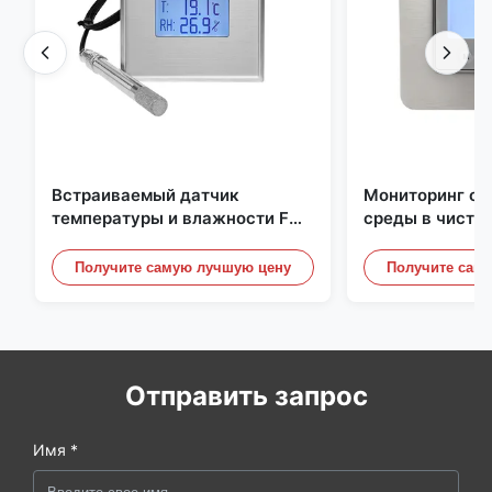
Встраиваемый датчик
Мониторинг о
температуры и влажности FD-
среды в чисто
10C со съемной крышкой,
Нержавеющая 
монитор из нержавеющей
встроенная ми
Получите самую лучшую цену
Получите сам
стали 316L
20mA/RS485 д
/ дымовой дет
Отправить запрос
Имя *