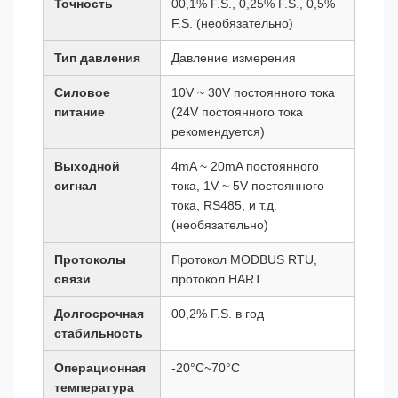
Точность
00,1% F.S., 0,25% F.S., 0,5%
F.S. (необязательно)
Тип давления
Давление измерения
Силовое
10V ~ 30V постоянного тока
питание
(24V постоянного тока
рекомендуется)
Выходной
4mA ~ 20mA постоянного
сигнал
тока, 1V ~ 5V постоянного
тока, RS485, и т.д.
(необязательно)
Протоколы
Протокол MODBUS RTU,
связи
протокол HART
Долгосрочная
00,2% F.S. в год
стабильность
Операционная
-20°C~70°C
температура