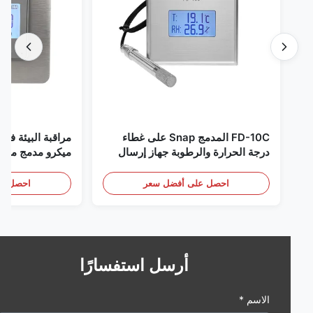
FD-10C المدمج Snap على غطاء
مراقبة البيئة في الغر
درجة الحرارة والرطوبة جهاز إرسال
ميكرو مدمج من الفولاذ
316L مراقبة الفولاذ المقاوم للصدأ
RS485
الكشف عن الأبخرة
احصل على أفضل سعر
احصل على أف
أرسل استفسارًا
الاسم *