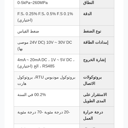
النطاق
0-5kPa~260MPa
الدقة
0.1% F.S، 0.25% F.S، 0.5% F.S
(اختياري)
نوع الضغط
ضغط القياس
إمدادات الطاقة
10V ~ 30V DC (24V DC موصى
بها)
إشارة الخروج
4mA ~ 20mA DC ، 1V ~ 5V DC ،
RS485 ، الخ (اختياري)
بروتوكولات
بروتوكول مودبوس RTU، بروتوكول
الاتصال
هارت
الاستقرار على
00.2% في السنة
المدى الطويل
درجة حرارة
-20 درجة مئوية -70 درجة مئوية
العمل