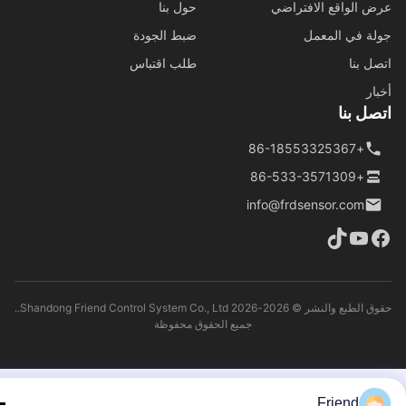
 الواقع الافتراضي
حول بنا
ة في المعمل
ضبط الجودة
ل بنا
طلب اقتباس
ار
ل بنا
+86-18553325367
+86-533-3571309
info@frdsensor.com
حقوق الطبع والنشر © 2026-2026 Shandong Friend Control System Co., Ltd..
جميع الحقوق محفوظة
Friend