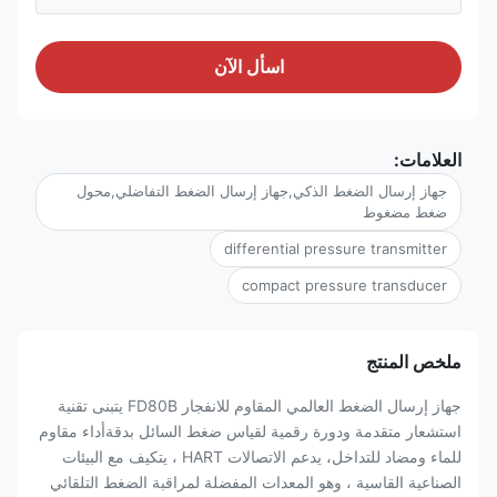
اسأل الآن
العلامات:
جهاز إرسال الضغط الذكي,جهاز إرسال الضغط التفاضلي,محول
ضغط مضغوط
differential pressure transmitter
compact pressure transducer
ملخص المنتج
جهاز إرسال الضغط العالمي المقاوم للانفجار FD80B يتبنى تقنية
استشعار متقدمة ودورة رقمية لقياس ضغط السائل بدقةأداء مقاوم
للماء ومضاد للتداخل، يدعم الاتصالات HART ، يتكيف مع البيئات
الصناعية القاسية ، وهو المعدات المفضلة لمراقبة الضغط التلقائي