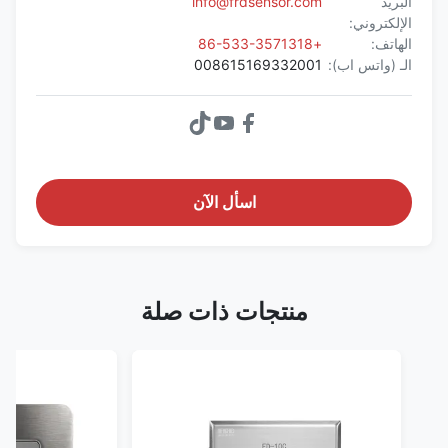
البريد
info@frdsensor.com
الإلكتروني:
الهاتف:
+86-533-3571318
الـ (واتس اب):
008615169332001
اسأل الآن
منتجات ذات صلة