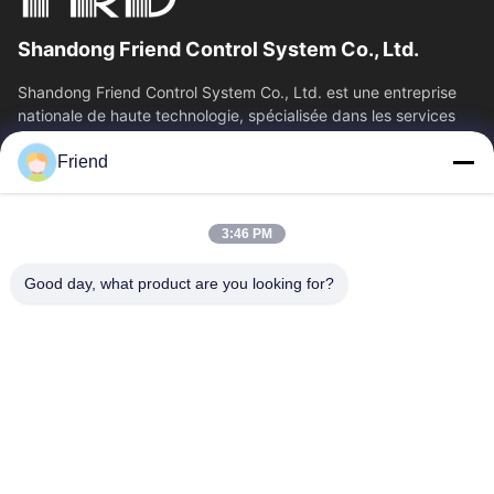
Shandong Friend Control System Co., Ltd.
Shandong Friend Control System Co., Ltd. est une entreprise
nationale de haute technologie, spécialisée dans les services
de R&D en...
Friend
Liens Rapides
Aperçu
Produits
3:46 PM
VR Show
A Propos De Nous
Visite D'usine
Contrôle De La Qualité
Good day, what product are you looking for?
Contact
Demande De Soumission
Nouvelles
Contactez-Nous
+86-18553325367
+86-533-3571309
info@frdsensor.com