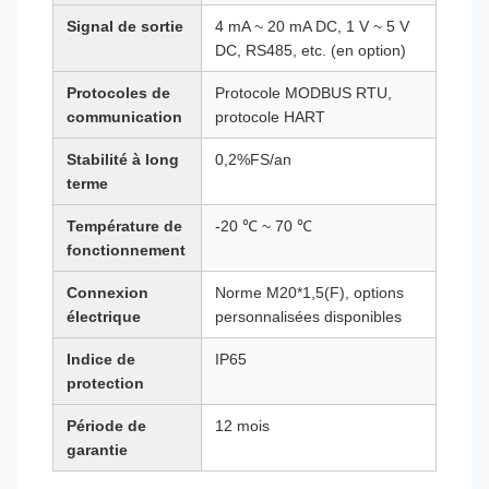
Signal de sortie
4 mA ~ 20 mA DC, 1 V ~ 5 V
DC, RS485, etc. (en option)
Protocoles de
Protocole MODBUS RTU,
communication
protocole HART
Stabilité à long
0,2%FS/an
terme
Température de
-20 ℃ ~ 70 ℃
fonctionnement
Connexion
Norme M20*1,5(F), options
électrique
personnalisées disponibles
Indice de
IP65
protection
Période de
12 mois
garantie