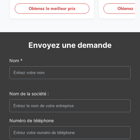
en acier inoxydable
en acier inoxyd
20mA/RS485 pou
Obtenez le meilleur prix
Obtenez le 
Détection de f
Envoyez une demande
Nom *
Nom de la société :
Numéro de téléphone