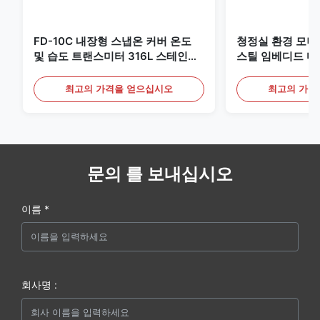
FD-10C 내장형 스냅온 커버 온도
청정실 환경 모
및 습도 트랜스미터 316L 스테인리
스틸 임베디드 마
스 스틸 모니터
20mA/RS485 
최고의 가격을 얻으십시오
최고의 가격
문의 를 보내십시오
이름 *
회사명 :