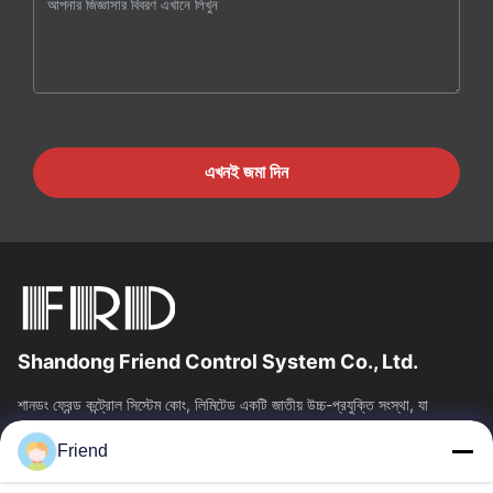
এখনই জমা দিন
Shandong Friend Control System Co., Ltd.
শানডং ফ্রেন্ড কন্ট্রোল সিস্টেম কোং, লিমিটেড একটি জাতীয় উচ্চ-প্রযুক্তি সংস্থা, যা
ইন্সট্রুমেন্টেশন R&D, উত্পাদন এবং শিল্প নিয়ন্ত্রণ...
Friend
দ্রুত লিঙ্ক