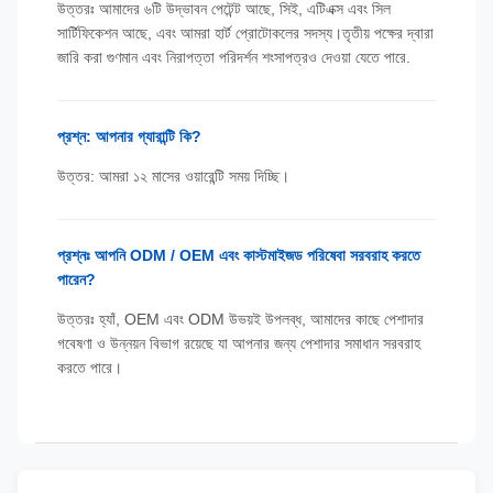
উত্তরঃ আমাদের ৬টি উদ্ভাবন পেটেন্ট আছে, সিই, এটিএক্স এবং সিল
সার্টিফিকেশন আছে, এবং আমরা হার্ট প্রোটোকলের সদস্য।তৃতীয় পক্ষের দ্বারা
জারি করা গুণমান এবং নিরাপত্তা পরিদর্শন শংসাপত্রও দেওয়া যেতে পারে.
প্রশ্ন: আপনার গ্যারান্টি কি?
উত্তর: আমরা ১২ মাসের ওয়ারেন্টি সময় দিচ্ছি।
প্রশ্নঃ আপনি ODM / OEM এবং কাস্টমাইজড পরিষেবা সরবরাহ করতে
পারেন?
উত্তরঃ হ্যাঁ, OEM এবং ODM উভয়ই উপলব্ধ, আমাদের কাছে পেশাদার
গবেষণা ও উন্নয়ন বিভাগ রয়েছে যা আপনার জন্য পেশাদার সমাধান সরবরাহ
করতে পারে।