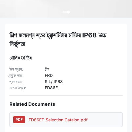
শিল্প জলমগ্ন স্তর ট্রান্সমিটার মনিটর IP68 উচ্চ
নির্ভুলতা
মৌলিক বৈশিষ্ট্য
উত্স স্থান:
চীন
ব্র্যান্ড নাম:
FRD
প্রত্যয়ন:
SIL/ IP68
মডেল নম্বর:
FD86E
Related Documents
FD86EF-Selection Catalog.pdf
PDF