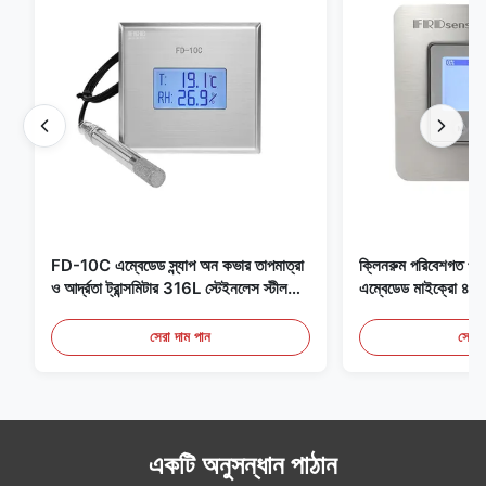
FD-10C এম্বেডেড স্ন্যাপ অন কভার তাপমাত্রা
ক্লিনরুম পরিবেশগত পর্যব
ও আর্দ্রতা ট্রান্সমিটার 316L স্টেইনলেস স্টীল
এম্বেডেড মাইক্রো
মনিটর
মেডিকেল / ধোঁয়া সনাক
সেরা দাম পান
সেরা 
একটি অনুসন্ধান পাঠান