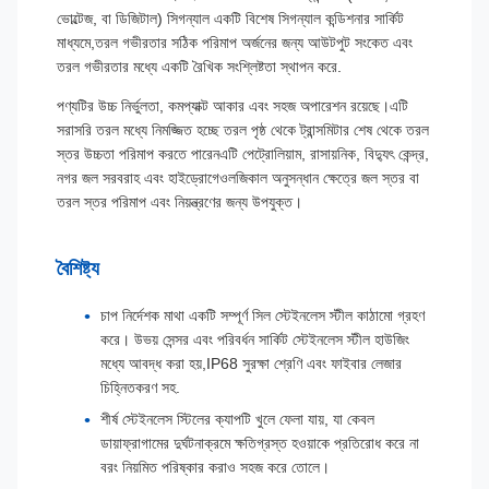
ভোল্টেজ, বা ডিজিটাল) সিগন্যাল একটি বিশেষ সিগন্যাল কন্ডিশনার সার্কিট
মাধ্যমে,তরল গভীরতার সঠিক পরিমাপ অর্জনের জন্য আউটপুট সংকেত এবং
তরল গভীরতার মধ্যে একটি রৈখিক সংশ্লিষ্টতা স্থাপন করে.
পণ্যটির উচ্চ নির্ভুলতা, কমপ্যাক্ট আকার এবং সহজ অপারেশন রয়েছে।এটি
সরাসরি তরল মধ্যে নিমজ্জিত হচ্ছে তরল পৃষ্ঠ থেকে ট্রান্সমিটার শেষ থেকে তরল
স্তর উচ্চতা পরিমাপ করতে পারেনএটি পেট্রোলিয়াম, রাসায়নিক, বিদ্যুৎ কেন্দ্র,
নগর জল সরবরাহ এবং হাইড্রোগেওলজিকাল অনুসন্ধান ক্ষেত্রে জল স্তর বা
তরল স্তর পরিমাপ এবং নিয়ন্ত্রণের জন্য উপযুক্ত।
বৈশিষ্ট্য
চাপ নির্দেশক মাথা একটি সম্পূর্ণ সিল স্টেইনলেস স্টীল কাঠামো গ্রহণ
করে। উভয় সেন্সর এবং পরিবর্ধন সার্কিট স্টেইনলেস স্টীল হাউজিং
মধ্যে আবদ্ধ করা হয়,IP68 সুরক্ষা শ্রেণি এবং ফাইবার লেজার
চিহ্নিতকরণ সহ.
শীর্ষ স্টেইনলেস স্টিলের ক্যাপটি খুলে ফেলা যায়, যা কেবল
ডায়াফ্রাগামের দুর্ঘটনাক্রমে ক্ষতিগ্রস্ত হওয়াকে প্রতিরোধ করে না
বরং নিয়মিত পরিষ্কার করাও সহজ করে তোলে।