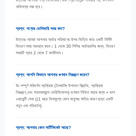
উত্তরঃ আপনার পণ্য নিশ্চিতকরণ এবং প্রিপেইমেন্ট পাওয়ার পর, উৎপাদন
অবিলম্বে শুরু হবে।
প্রশ্ন: পণ্যের ডেলিভারি সময় কত?
উত্তরঃ আমরা আপনার অর্ডার পরিমাণের উপর ভিত্তি করে একটি নির্দিষ্ট
বিতরণ সময় সরবরাহ করব। 1 থেকে 30 পিসির অর্ডারগুলির জন্য, বিতরণ
সময়টি প্রায় 2 থেকে 7 কার্যদিবস।
প্রশ্ন: আপনি কিভাবে আপনার গুণমান নিয়ন্ত্রণ করেন?
উঃ সম্পূর্ণ পরিদর্শন প্রক্রিয়া (ইনকামিং উপাদান স্ক্রিনিং, প্রক্রিয়া
নিয়ন্ত্রণ,এবং পারফরম্যান্স ভেরিফিকেশন) গুণমান নিশ্চিত করার জন্য + ভাল
ওয়ারেন্টি সেবা ((1 বছর বিনামূল্যে কোন মানুষের ক্ষতির কারণ ছাড়া একটি
নতুন এক পরিবর্তন).
প্রশ্ন: আপনার কোন সার্টিফিকেট আছে?