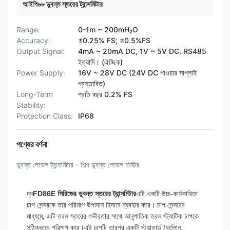
আইপি৬৮ ডুবন্ত স্তরের ট্রান্সমিটার
Range:
0-1m ~ 200mH₂O
Accuracy:
±0.25% FS; ±0.5%FS
Output Signal:
4mA ~ 20mA DC, 1V ~ 5V DC, RS485
ইত্যাদি। (ঐচ্ছিক)
Power Supply:
16V ~ 28V DC (24V DC পাওয়ার সাপ্লাই
প্রস্তাবিত)
Long-Term
প্রতি বছর 0.2% FS
Stability:
Protection Class:
IP68
পণ্যের বর্ণনা
ডুবন্ত লেভেল ট্রান্সমিটার - শিল্প ডুবন্ত লেভেল মনিটর
দ্য
FD86E সিরিজের ডুবন্ত স্তরের ট্রান্সমিটার
এটি একটি উচ্চ-কার্যকারিতা
চাপ সেন্সরকে তার পরিমাপ উপাদান হিসাবে ব্যবহার করে। চাপ সেন্সরের
মাধ্যমে, এটি তরল স্তরের গভীরতার সাথে আনুপাতিক তরল স্ট্যাটিক চাপকে
সঠিকভাবে পরিমাপ করে।এই চাপটি তারপর একটি স্ট্যান্ডার্ড (বর্তমান,