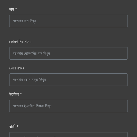
নাম *
কোমপানির নাম :
ফোন নম্বর
ইমেইল *
বার্তা *