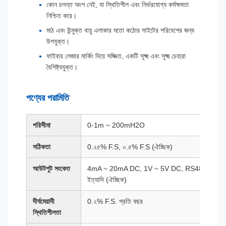
কোন চলন্ত অংশ নেই, যা স্থিতিশীল এবং নির্ভরযোগ্য কর্মক্ষমতা
নিশ্চিত করে।
মাঠ এবং উন্মুক্ত বায়ু এলাকার মতো কঠোর সাইটের পরিবেশের জন্য
উপযুক্ত।
ফাইবার লেজার মার্কিং দিয়ে সজ্জিত, একটি সূক্ষ্ম এবং সূক্ষ্ম চেহারা
বৈশিষ্ট্যযুক্ত।
পণ্যের পরামিতি
পরিসীমা
0-1m ~ 200mH2O
সঠিকতা
0.২৫% F.S, ০.৫% F.S (ঐচ্ছিক)
আউটপুট সংকেত
4mA ~ 20mA DC, 1V ~ 5V DC, RS485
ইত্যাদি (ঐচ্ছিক)
দীর্ঘমেয়াদী
0.২% F.S. প্রতি বছর
স্থিতিশীলতা