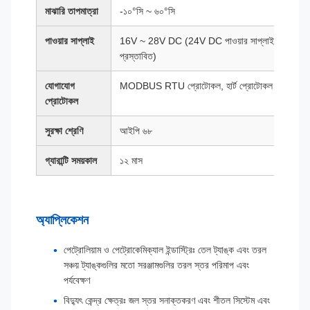
মাঝারি তাপমাত্রা
-১০°সি ~ ৬০°সি
পাওয়ার সাপ্লাই
16V ~ 28V DC (24V DC পাওয়ার সাপ্লাই
প্রস্তাবিত)
যোগাযোগ
MODBUS RTU প্রোটোকল, হার্ট প্রোটোকল
প্রোটোকল
সুরক্ষা শ্রেণি
আইপি ৬৮
গ্যারান্টি সময়কাল
১২ মাস
অ্যাপ্লিকেশন
পেট্রোলিয়াম ও পেট্রোকেমিক্যাল ইন্ডাস্ট্রিঃ তেল ট্যাঙ্ক এবং তরল
সঞ্চয় ট্যাঙ্কগুলির মতো সরঞ্জামগুলির তরল স্তর পরিমাপ এবং
পর্যবেক্ষণ
বিদ্যুৎ কেন্দ্র ক্ষেত্রঃ জল স্তর সনাক্তকরণ এবং শীতল সিস্টেম এবং