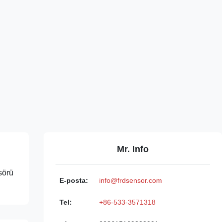
Mr. Info
sörü
E-posta:
info@frdsensor.com
Tel:
+86-533-3571318