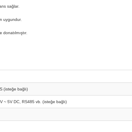
ans sağlar.
in uygundur.
e donatılmıştır.
S (isteğe bağlı)
 ~ 5V DC, RS485 vb. (isteğe bağlı)