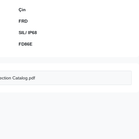
Çin
FRD
SIL/ IP68
FD86E
ction Catalog.pdf