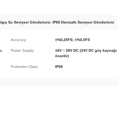
lgıç Su Seviyesi Göndericisi
,
IP68 Denizaltı Seviyesi Göndericisi
Accuracy:
±%0,25FS; ±%0,5FS
b.
Power Supply:
16V ~ 28V DC (24V DC güç kaynağı
önerilir)
Protection Class:
IP68