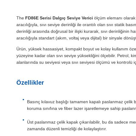
The
FD86E Serisi Dalgıç Seviye Verici
ölçüm elemanı olarak 
aracılığıyla, sıvı seviye derinliği ile orantılı olan sıvı statik ba
derinliği arasında doğrusal bir ilişki kurarak, sıvı derinliğini
aracılığıyla standart (akım, voltaj veya dijital) bir sinyale dönüş
Ürün, yüksek hassasiyet, kompakt boyut ve kolay kullanım özelli
yüzeyine kadar olan sıvı seviye yüksekliğini ölçebilir. Petrol, ki
alanlarında su seviyesi veya sıvı seviyesi ölçümü ve kontrolü i
Özellikler
Basınç kılavuz başlığı tamamen kapalı paslanmaz çelik b
koruma sınıfına ve fiber lazer işaretlemeye sahip paslanm
Üst paslanmaz çelik kapak çıkarılabilir, bu da sadece 
zamanda düzenli temizliği de kolaylaştırır.