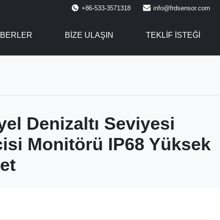
+86-533-3571318
info@frdsensor.com
BERLER
BIZE ULAŞIN
TEKLIF ISTEĞI
yel Denizaltı Seviyesi
isi Monitörü IP68 Yüksek
et