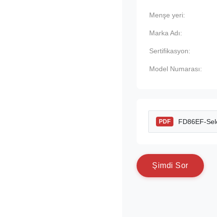
Menşe yeri:
Marka Adı:
Sertifikasyon:
Model Numarası:
FD86EF-Sele
PDF
Ş
i
m
d
i
S
o
r