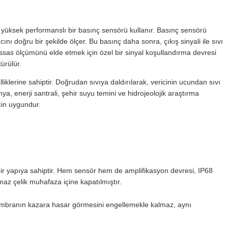
yüksek performanslı bir basınç sensörü kullanır. Basınç sensörü
sıncını doğru bir şekilde ölçer. Bu basınç daha sonra, çıkış sinyali ile sıvı
n hassas ölçümünü elde etmek için özel bir sinyal koşullandırma devresi
türülür.
klerine sahiptir. Doğrudan sıvıya daldırılarak, vericinin ucundan sıvı
mya, enerji santrali, şehir suyu temini ve hidrojeolojik araştırma
çin uygundur.
ir yapıya sahiptir. Hem sensör hem de amplifikasyon devresi, IP68
az çelik muhafaza içine kapatılmıştır.
membranın kazara hasar görmesini engellemekle kalmaz, aynı