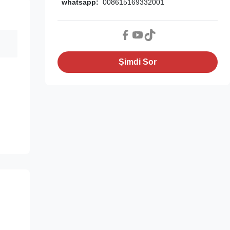
whatsapp:
008615169332001
Şimdi Sor