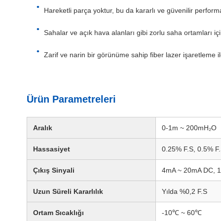
Hareketli parça yoktur, bu da kararlı ve güvenilir perform
Sahalar ve açık hava alanları gibi zorlu saha ortamları iç
Zarif ve narin bir görünüme sahip fiber lazer işaretleme il
Ürün Parametreleri
Aralık
0-1m ~ 200mH₂O
Hassasiyet
0.25% F.S, 0.5% F.
Çıkış Sinyali
4mA ~ 20mA DC, 1V
Uzun Süreli Kararlılık
Yılda %0,2 F.S
Ortam Sıcaklığı
-10℃ ~ 60℃