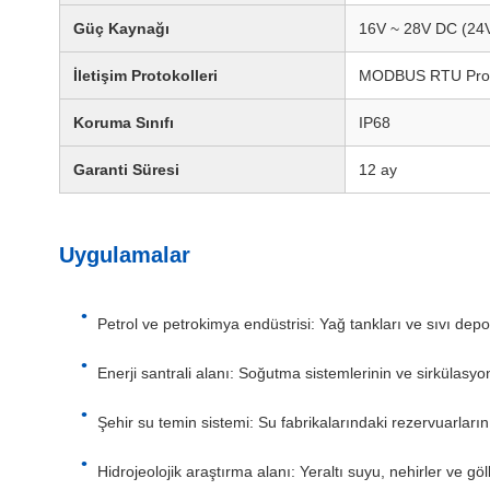
Güç Kaynağı
16V ~ 28V DC (24V
İletişim Protokolleri
MODBUS RTU Proto
Koruma Sınıfı
IP68
Garanti Süresi
12 ay
Uygulamalar
Petrol ve petrokimya endüstrisi: Yağ tankları ve sıvı dep
Enerji santrali alanı: Soğutma sistemlerinin ve sirkülasyon
Şehir su temin sistemi: Su fabrikalarındaki rezervuarların
Hidrojeolojik araştırma alanı: Yeraltı suyu, nehirler ve göl