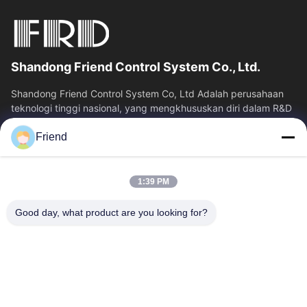
Shandong Friend Control System Co., Ltd.
Shandong Friend Control System Co, Ltd Adalah perusahaan
teknologi tinggi nasional, yang mengkhususkan diri dalam R&D
instrumentasi, manufaktur...
Friend
Tautan Cepat
Rumah
Produk
1:39 PM
Tampilan VR
Tentang Kita
Wisata Pabrik
Kontrol Kualitas
Good day, what product are you looking for?
Hubungi Kami
Quote Request Suatu
Berita
Hubungi Kami
+86-18553325367