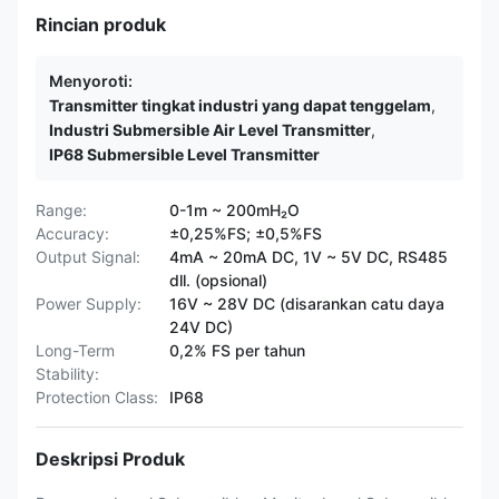
Rincian produk
Menyoroti:
Transmitter tingkat industri yang dapat tenggelam
,
Industri Submersible Air Level Transmitter
,
IP68 Submersible Level Transmitter
Range:
0-1m ~ 200mH₂O
Accuracy:
±0,25%FS; ±0,5%FS
Output Signal:
4mA ~ 20mA DC, 1V ~ 5V DC, RS485
dll. (opsional)
Power Supply:
16V ~ 28V DC (disarankan catu daya
24V DC)
Long-Term
0,2% FS per tahun
Stability:
Protection Class:
IP68
Deskripsi Produk