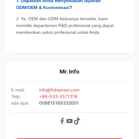
T: Dapatkah Anda menyediakan layanan
ODM/OEM & Kustomisasi?
J: Ya, OEM dan ODM keduanya tersedia, kami
memiliki departemen R&D profesional yang dapat
memberikan solusi profesional untuk Anda.
Mr. Info
E-mail:
info@frdsensor.com
Telp:
+86-533-3571318
ada apa:
008615169332001