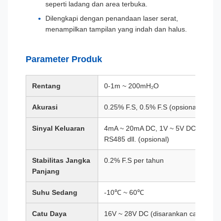
seperti ladang dan area terbuka.
Dilengkapi dengan penandaan laser serat,
menampilkan tampilan yang indah dan halus.
Parameter Produk
Rentang
0-1m ~ 200mH₂O
Akurasi
0.25% F.S, 0.5% F.S (opsional)
Sinyal Keluaran
4mA ~ 20mA DC, 1V ~ 5V DC,
RS485 dll. (opsional)
Stabilitas Jangka
0.2% F.S per tahun
Panjang
Suhu Sedang
-10℃ ~ 60℃
Catu Daya
16V ~ 28V DC (disarankan catu