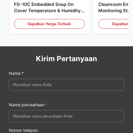
FD-10C Embedded Snap On
Cleanroom Envi
Cover Temperature & Humidity
Monitoring Stai
Transmitter 316L Stainless Steel
Embedded Micr
Monitor
20mA/RS485 Un
Dapatkan Harga Terbaik
Dapatkan H
Deteksi Asap
Kirim Pertanyaan
Nama *
Nama perusahaan :
Nomor telepon