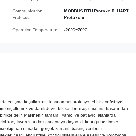
Communication
MODBUS RTU Protokolü, HART
Protocols:
Protokolü
Operating Temperature:
-20°C~70°C
a çalışma koşulları için tasarlanmış profesyonel bir endüstriyel
mini engellemek ve dahili devre bileşenlerini aşırı ısınma hasarından
irlikte gelir. Makinenin tamamı, yanıcı ve patlayıcı alanlarda
liklerini karşılayan standart patlamaya dayanıklı kabuğu benimser.
ımcı ekipman olmadan gerçek zamanlı basınç verilerini
kler, çeşitli endüstriyel kontrol sistemleriyle eşleşir ve korozyona