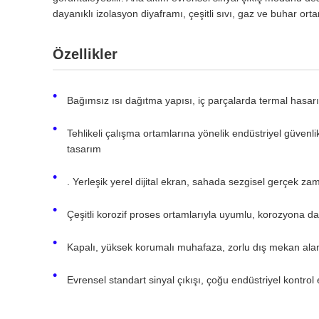
dayanıklı izolasyon diyaframı, çeşitli sıvı, gaz ve buhar ort
Özellikler
Bağımsız ısı dağıtma yapısı, iç parçalarda termal hasarı 
Tehlikeli çalışma ortamlarına yönelik endüstriyel güvenli
tasarım
. Yerleşik yerel dijital ekran, sahada sezgisel gerçek za
Çeşitli korozif proses ortamlarıyla uyumlu, korozyona d
Kapalı, yüksek korumalı muhafaza, zorlu dış mekan alanl
Evrensel standart sinyal çıkışı, çoğu endüstriyel kontrol 