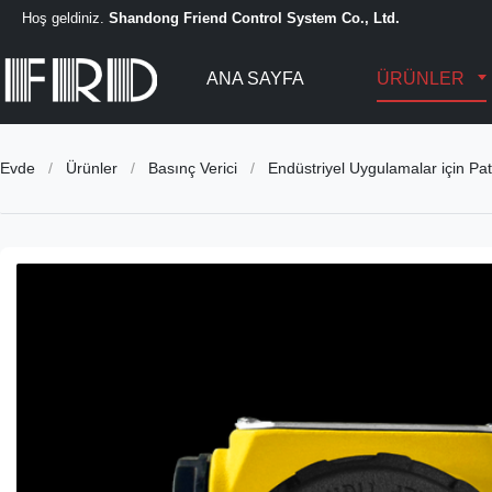
Hoş geldiniz.
Shandong Friend Control System Co., Ltd.
ANA SAYFA
ÜRÜNLER
Evde
/
Ürünler
/
Basınç Verici
/
Endüstriyel Uygulamalar için Pat