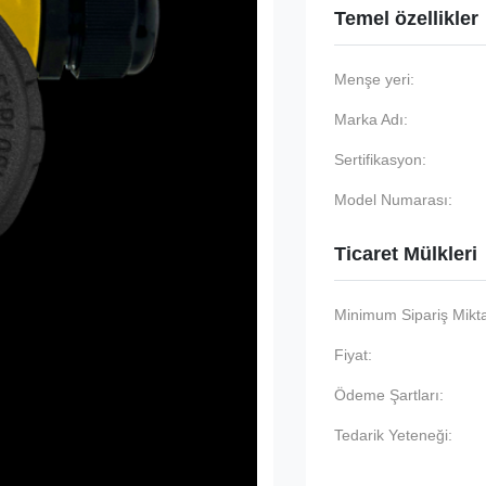
Temel özellikler
Menşe yeri:
Marka Adı:
Sertifikasyon:
Model Numarası:
Ticaret Mülkleri
Minimum Sipariş Mikta
Fiyat:
Ödeme Şartları:
Tedarik Yeteneği: