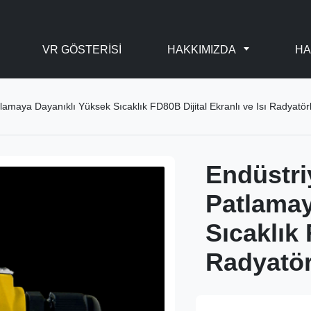
VR GÖSTERISI
HAKKIMIZDA
HA
lamaya Dayanıklı Yüksek Sıcaklık FD80B Dijital Ekranlı ve Isı Radyatör
Endüstri
Patlamay
Sıcaklık 
Radyatör