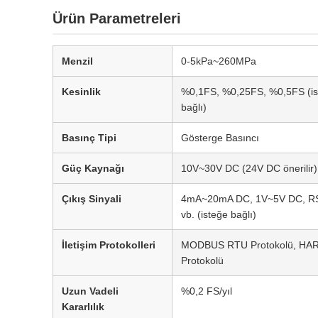
Ürün Parametreleri
Menzil
0-5kPa~260MPa
Kesinlik
%0,1FS, %0,25FS, %0,5FS (is
bağlı)
Basınç Tipi
Gösterge Basıncı
Güç Kaynağı
10V~30V DC (24V DC önerilir)
Çıkış Sinyali
4mA~20mA DC, 1V~5V DC, R
vb. (isteğe bağlı)
İletişim Protokolleri
MODBUS RTU Protokolü, HA
Protokolü
Uzun Vadeli
%0,2 FS/yıl
Kararlılık