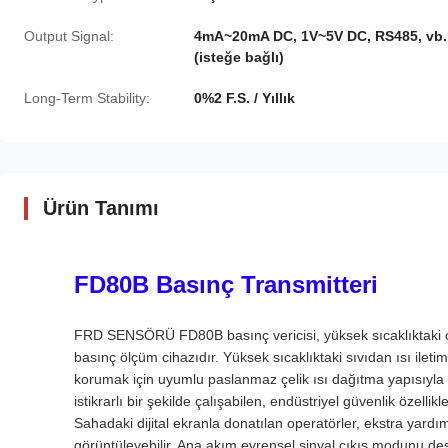
Output Signal:
4mA~20mA DC, 1V~5V DC, RS485, vb.
(isteğe bağlı)
Long-Term Stability:
0%2 F.S. / Yıllık
Ürün Tanımı
FD80B Basınç Transmitteri
FRD SENSÖRÜ FD80B basınç vericisi, yüksek sıcaklıktaki ort
basınç ölçüm cihazıdır. Yüksek sıcaklıktaki sıvıdan ısı ileti
korumak için uyumlu paslanmaz çelik ısı dağıtma yapısıyla b
istikrarlı bir şekilde çalışabilen, endüstriyel güvenlik özel
Sahadaki dijital ekranla donatılan operatörler, ekstra yard
görüntüleyebilir. Ana akım evrensel sinyal çıkış modunu deste