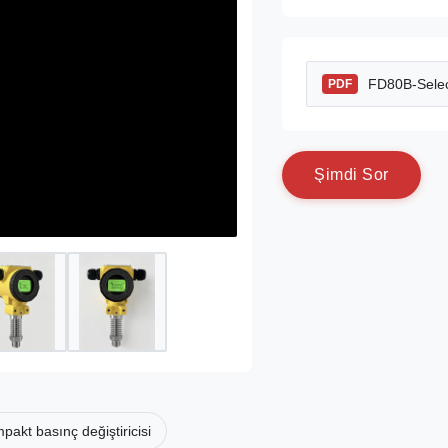
FD80B-Selec
PDF
Ş
i
m
d
i
S
o
r
pakt basınç değiştiricisi