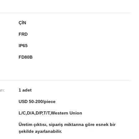
ÇİN
FRD
IP65
FD80B
rı:
1 adet
USD 50-200/piece
L/C,D/A,D/P,T/T,Western Union
Üretim çıktısı, sipariş miktarına göre esnek bir
şekilde ayarlanabilir.