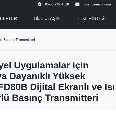
+86-533-3571318
info@frdsensor.com
BERLER
BIZE ULAŞIN
TEKLIF ISTEĞI
lü Basınç Transmitteri
yel Uygulamalar için
a Dayanıklı Yüksek
FD80B Dijital Ekranlı ve Isı
lü Basınç Transmitteri