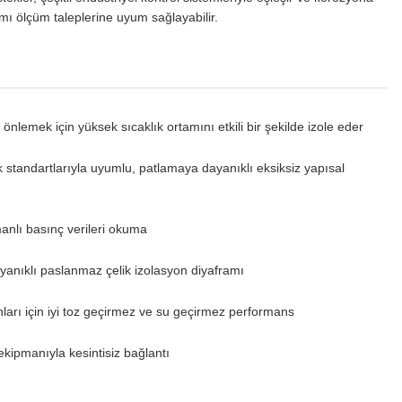
amı ölçüm taleplerine uyum sağlayabilir.
önlemek için yüksek sıcaklık ortamını etkili bir şekilde izole eder
k standartlarıyla uyumlu, patlamaya dayanıklı eksiksiz yapısal
manlı basınç verileri okuma
ayanıklı paslanmaz çelik izolasyon diyaframı
arı için iyi toz geçirmez ve su geçirmez performans
ekipmanıyla kesintisiz bağlantı