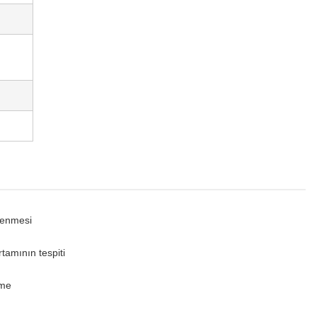
zlenmesi
rtamının tespiti
eme