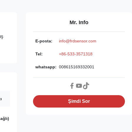
Mr. Info
ış
E-posta:
info@frdsensor.com
Tel:
+86-533-3571318
whatsapp:
008615169332001
ı
Şimdi Sor
ağlı)