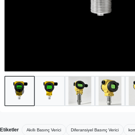
Etiketler
Akıllı Basınç Verici
Diferansiyel Basınç Verici
kom