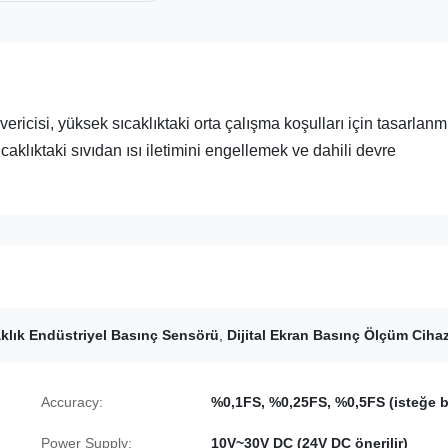
si, yüksek sıcaklıktaki orta çalışma koşulları için tasarlanm
aklıktaki sıvıdan ısı iletimini engellemek ve dahili devre
klık Endüstriyel Basınç Sensörü
,
Dijital Ekran Basınç Ölçüm Cihaz
Accuracy:
%0,1FS, %0,25FS, %0,5FS (isteğe b
Power Supply:
10V~30V DC (24V DC önerilir)