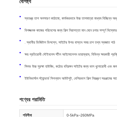
বৈশিষ্ট্য
স্বতন্ত্র তাপ অপসারণ কাঠামো, কার্যকরভাবে উচ্চ তাপমাত্রা মাধ্যম বিচ্ছিন্ন অ
বিপজ্জনক কাজের পরিবেশের জন্য শিল্প নিরাপত্তা মান মেনে চলার সম্পূর্ণ বিস্
. স্থানীয় ডিজিটাল ডিসপ্লে, সাইটের উপর বাস্তব সময় চাপ তথ্য স্বজ্ঞাত পাঠ
ক্ষয় প্রতিরোধী স্টেইনলেস স্টীল আইসোলেশন ডায়াফ্রাম, বিভিন্ন ক্ষয়কারী প্রক্রিয়া
সিলড উচ্চ সুরক্ষা হাউজিং, কঠোর বহিরঙ্গন সাইটের জন্য ভাল ধুলোরোধী এবং জলর
ইউনিভার্সাল স্ট্যান্ডার্ড সিগন্যাল আউটপুট, বেশিরভাগ শিল্প নিয়ন্ত্রণ সরঞ্জামের 
পণ্যের পরামিতি
পরিসীমা
0-5kPa~260MPa