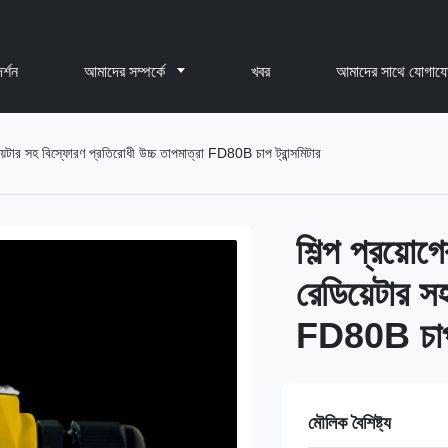
র্শন
আমাদের সম্পর্কে
খবর
আমাদের সাথে যোগায
য়েটার সহ বিস্ফোরণ প্রতিরোধী উচ্চ তাপমাত্রা FD80B চাপ ট্রান্সমিটার
শিল্প প্রয়ো
রেডিয়েটার স
FD80B চাপ ট
মৌলিক বৈশিষ্ট্য