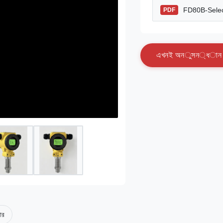
FD80B-Selec
PDF
এ
খ
ন
ই
অ
ন
ু
স
ন
্
ধ
া
ন
সার