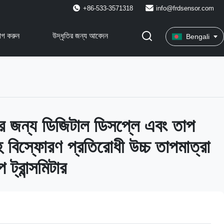
+86-533-3571318
info@frdsensor.com
োগ করুন
উদ্ধৃতির জন্য আবেদন
Bengali
গের জন্য ডিজিটাল ডিসপ্লে এবং তাপ
হ বিস্ফোরণ প্রতিরোধী উচ্চ তাপমাত্রা
্রান্সমিটার