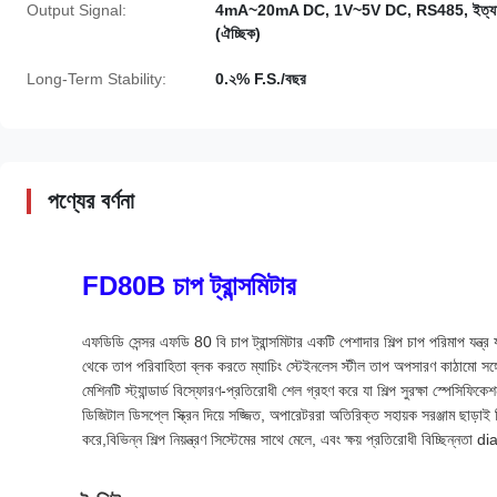
Output Signal:
4mA~20mA DC, 1V~5V DC, RS485, ইত্যা
(ঐচ্ছিক)
Long-Term Stability:
0.২% F.S./বছর
পণ্যের বর্ণনা
FD80B চাপ ট্রান্সমিটার
এফডিডি সেন্সর এফডি 80 বি চাপ ট্রান্সমিটার একটি পেশাদার শিল্প চাপ পরিমাপ যন্ত
থেকে তাপ পরিবাহিতা ব্লক করতে ম্যাচিং স্টেইনলেস স্টীল তাপ অপসারণ কাঠামো সঙ্গ
মেশিনটি স্ট্যান্ডার্ড বিস্ফোরণ-প্রতিরোধী শেল গ্রহণ করে যা শিল্প সুরক্ষা স্পেস
ডিজিটাল ডিসপ্লে স্ক্রিন দিয়ে সজ্জিত, অপারেটররা অতিরিক্ত সহায়ক সরঞ্জাম ছাড়
করে,বিভিন্ন শিল্প নিয়ন্ত্রণ সিস্টেমের সাথে মেলে, এবং ক্ষয় প্রতিরোধী বিচ্ছিন্ন