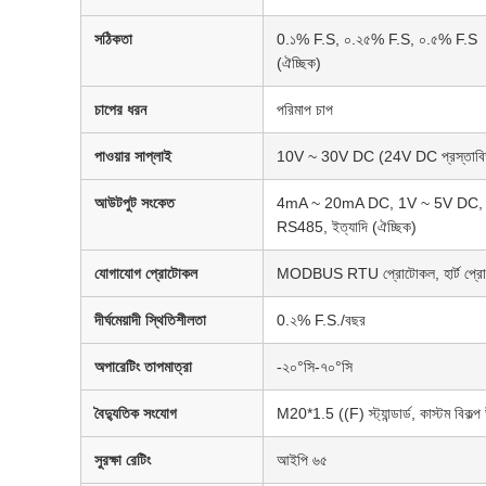
সঠিকতা
0.১% F.S, ০.২৫% F.S, ০.৫% F.S
(ঐচ্ছিক)
চাপের ধরন
পরিমাপ চাপ
পাওয়ার সাপ্লাই
10V ~ 30V DC (24V DC প্রস্তাবি
আউটপুট সংকেত
4mA ~ 20mA DC, 1V ~ 5V DC,
RS485, ইত্যাদি (ঐচ্ছিক)
যোগাযোগ প্রোটোকল
MODBUS RTU প্রোটোকল, হার্ট প্র
দীর্ঘমেয়াদী স্থিতিশীলতা
0.২% F.S./বছর
অপারেটিং তাপমাত্রা
-২০°সি-৭০°সি
বৈদ্যুতিক সংযোগ
M20*1.5 ((F) স্ট্যান্ডার্ড, কাস্টম বিকল্প
সুরক্ষা রেটিং
আইপি ৬৫