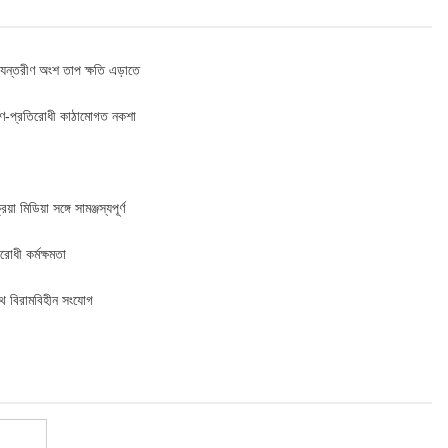
ভ্যন্তরীণ অংশ তাপ ক্ষতি এড়াতে
ফোরণ-প্রতিরোধী কাঠামোগত নকশা
 মিডিয়া সঙ্গে সামঞ্জস্যপূর্ণ
োধী কর্মক্ষমতা
সাথে বিরামবিহীন সংযোগ