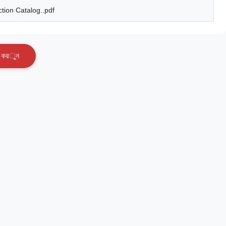
tion Catalog..pdf
ক
র
ু
ন