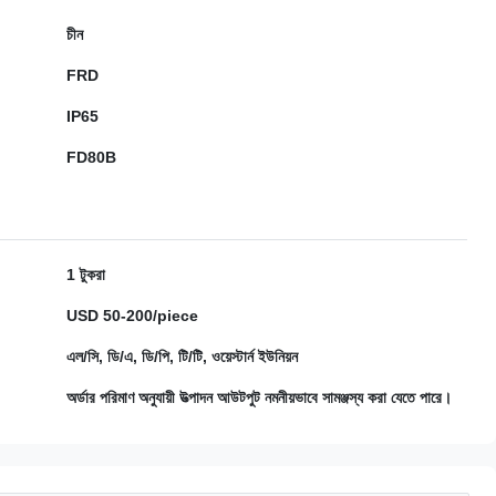
চীন
FRD
IP65
FD80B
1 টুকরা
USD 50-200/piece
এল/সি, ডি/এ, ডি/পি, টি/টি, ওয়েস্টার্ন ইউনিয়ন
অর্ডার পরিমাণ অনুযায়ী উত্পাদন আউটপুট নমনীয়ভাবে সামঞ্জস্য করা যেতে পারে।