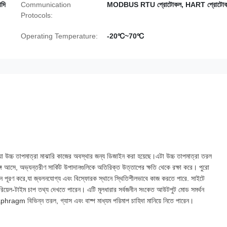
দি
Communication
MODBUS RTU প্রোটোকল, HART প্রোটো
Protocols:
Operating Temperature:
-20℃~70℃
্র যা উচ্চ তাপমাত্রা মাঝারি কাজের অবস্থার জন্য ডিজাইন করা হয়েছে।এটা উচ্চ তাপমাত্রা তরল
ে আসে, অভ্যন্তরীণ সার্কিট উপাদানগুলিকে অতিরিক্ত উত্তাপের ক্ষতি থেকে রক্ষা করে। পুরো
িফিকেশন পূরণ করে,যা জ্বলনযোগ্য এবং বিস্ফোরক স্থানে স্থিতিশীলভাবে কাজ করতে পারে. সাইটে
াই রিয়েল-টাইম চাপ তথ্য দেখতে পারেন। এটি মূলধারার সর্বজনীন সংকেত আউটপুট মোড সমর্থন
তা diaphragm বিভিন্ন তরল, গ্যাস এবং বাষ্প মাধ্যম পরিমাপ চাহিদা মানিয়ে নিতে পারেন।