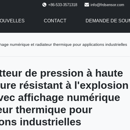
+86-533-3571318
info@frdsensor.com
OUVELLES
CONTACT
DEMANDE DE SOU
hage numérique et radiateur thermique pour applications industrielles
teur de pression à haute
ure résistant à l'explosion
ec affichage numérique
teur thermique pour
ons industrielles