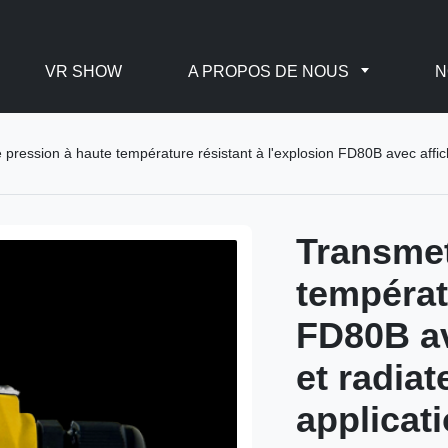
VR SHOW
A PROPOS DE NOUS
N
pression à haute température résistant à l'explosion FD80B avec affic
Transmet
températ
FD80B av
et radia
applicati