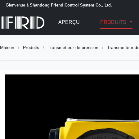
Bienvenue à
Shandong Friend Control System Co., Ltd.
APERÇU
PRODUITS
Maison
/
Produits
/
Transmetteur de pression
/
Transmetteur de 