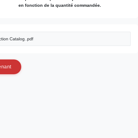
en fonction de la quantité commandée.
tion Catalog..pdf
e
n
a
n
t