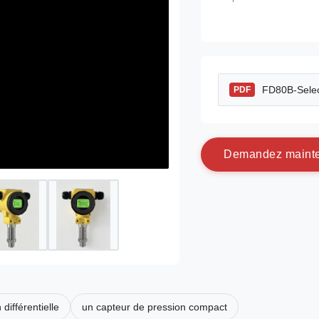
FD80B-Selec
PDF
D
e
m
a
n
d
e
z
m
a
i
n
t
différentielle
un capteur de pression compact