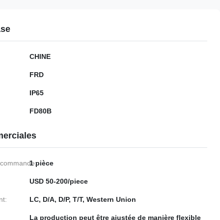
ase
CHINE
FRD
IP65
FD80B
erciales
e commande:
1 pièce
USD 50-200/piece
nt:
LC, D/A, D/P, T/T, Western Union
La production peut être ajustée de manière flexible