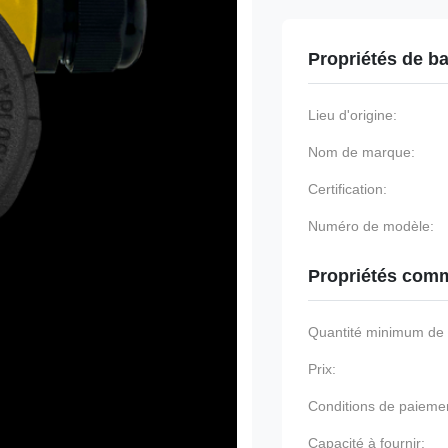
Propriétés de b
Lieu d'origine:
Nom de marque:
Certification:
Numéro de modèle:
Propriétés comm
Quantité minimum d
Prix:
Conditions de paieme
Capacité à fournir: