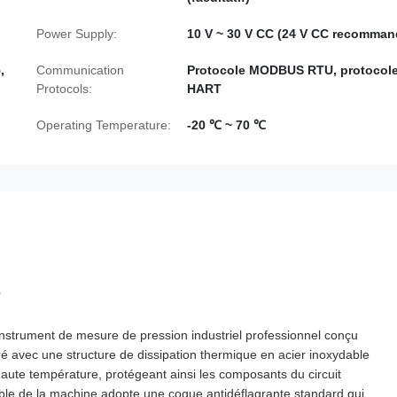
Power Supply:
10 V ~ 30 V CC (24 V CC recomman
,
Communication
Protocole MODBUS RTU, protocol
Protocols:
HART
Operating Temperature:
-20 ℃ ~ 70 ℃
B
trument de mesure de pression industriel professionnel conçu
ivré avec une structure de dissipation thermique en acier inoxydable
aute température, protégeant ainsi les composants du circuit
ble de la machine adopte une coque antidéflagrante standard qui