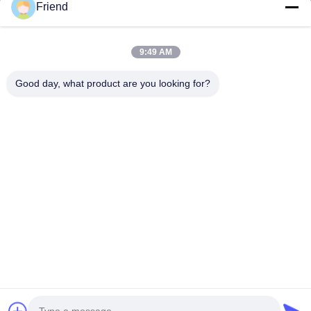
Friend
Hızlı Bağlantılar
Ana Sayfa
Ürünler
9:49 AM
VR Gösterisi
Hakkımızda
Fabrika Turu
Kalite Kontrol
Good day, what product are you looking for?
Bize Ulaşın
Teklif Isteği
Haberler
Bizimle İletişim
+86-18553325367
+86-533-3571309
info@frdsensor.com
Telif hakkı © 2026-2026 Shandong Friend Control System Co., Ltd.. - Tüm
haklar saklıdır.