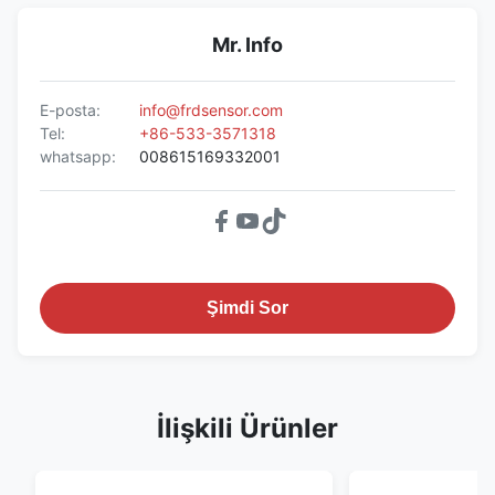
Mr. Info
E-posta:
info@frdsensor.com
Tel:
+86-533-3571318
whatsapp:
008615169332001
Şimdi Sor
İlişkili Ürünler