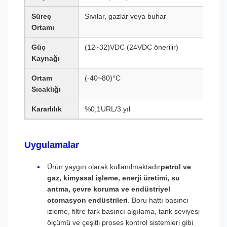
Süreç
Sıvılar, gazlar veya buhar
Ortamı
Güç
(12~32)VDC (24VDC önerilir)
Kaynağı
Ortam
(-40~80)°C
Sıcaklığı
Kararlılık
%0,1URL/3 yıl
Uygulamalar
Ürün yaygın olarak kullanılmaktadır
petrol ve
gaz, kimyasal işleme, enerji üretimi, su
arıtma, çevre koruma ve endüstriyel
otomasyon endüstrileri
. Boru hattı basıncı
izleme, filtre fark basıncı algılama, tank seviyesi
ölçümü ve çeşitli proses kontrol sistemleri gibi