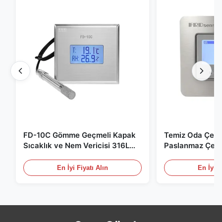
FD-10C Gömme Geçmeli Kapak
Temiz Oda Çevr
Sıcaklık ve Nem Vericisi 316L
Paslanmaz Çeli
Paslanmaz Çelik Monitör
/ RS485 Tıbbi /
için
En İyi Fiyatı Alın
En İyi F