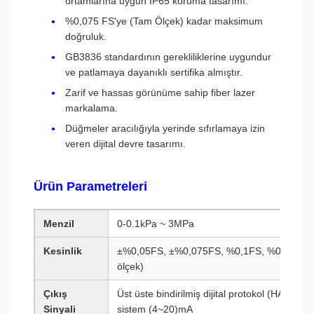
ortamlarına uygun IP65 koruma tasarımı.
%0,075 FS'ye (Tam Ölçek) kadar maksimum
doğruluk.
GB3836 standardının gerekliliklerine uygundur
ve patlamaya dayanıklı sertifika almıştır.
Zarif ve hassas görünüme sahip fiber lazer
markalama.
Düğmeler aracılığıyla yerinde sıfırlamaya izin
veren dijital devre tasarımı.
Ürün Parametreleri
Menzil
0-0.1kPa ~ 3MPa
Kesinlik
±%0,05FS, ±%0,075FS, %0,1FS, %0,2(0,25)
ölçek)
Çıkış
Üst üste bindirilmiş dijital protokol (HART), R
Sinyali
sistem (4~20)mA