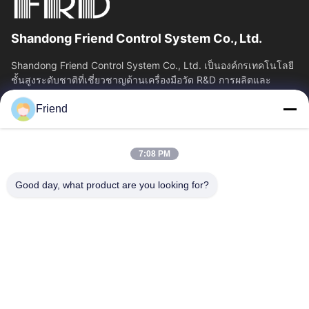
Shandong Friend Control System Co., Ltd.
Shandong Friend Control System Co., Ltd. เป็นองค์กรเทคโนโลยี
ชั้นสูงระดับชาติที่เชี่ยวชาญด้านเครื่องมือวัด R&D การผลิตและ
บริการควบคุมอุตสาหกรรม...
Friend
ลิงค์เร็ว
บ้าน
ผลิตภัณฑ์
7:08 PM
แสดง VR
เกี่ยวกับเรา
ทัวร์โรงงาน
ควบคุมคุณภาพ
Good day, what product are you looking for?
ติดต่อเรา
ขออ้าง
ข่าว
ติดต่อเรา
+86-18553325367
+86-533-3571309