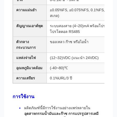
ความแม่นยำ
±0.05%FS, ±0.075%FS, 0.1%FS, 0.2(0.25
สเกล)
สัญญาณเอาต์พุต
ระบบสองสาย (4~20)mA พร้อมโปรโตคอลดิจ
โปรโตคอล RS485
ตัวกลาง
ของเหลว ก๊าซ หรือไอน้ำ
กระบวนการ
แหล่งจ่ายไฟ
(12~32)VDC (แนะนำ 24VDC)
อุณหภูมิแวดล้อม
(-40~80)℃
ความเสถียร
0.1%URL/3 ปี
การใช้งาน
ผลิตภัณฑ์นี้มีการใช้งานอย่างแพร่หลายใน
อุตสาหกรรมน้ำมันและก๊าซ การแปรรูปสารเคมี