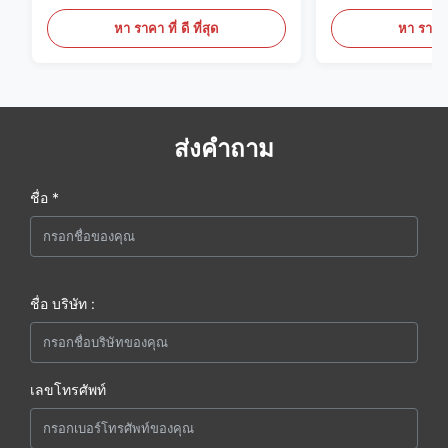
ครอบแบบ Snap-On, จอภาพสแตน
20mA/RS485 สํ
เลสสตีล 316L
ทางการแพทย์ / คว
หา ราคา ที่ ดี ที่สุด
หา ราคา ที
ส่งคำถาม
ชื่อ *
ชื่อ บริษัท :
เลขโทรศัพท์