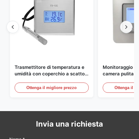
Trasmettitore di temperatura e
Monitoraggio am
umidità con coperchio a scatto
camera pulita M
integrato FD-10C, monitor in
20mA/RS485 in 
acciaio inossidabile 316L
inossidabile per
Ottenga il migliore prezzo
Ottenga il m
medico/fumo
Invia una richiesta