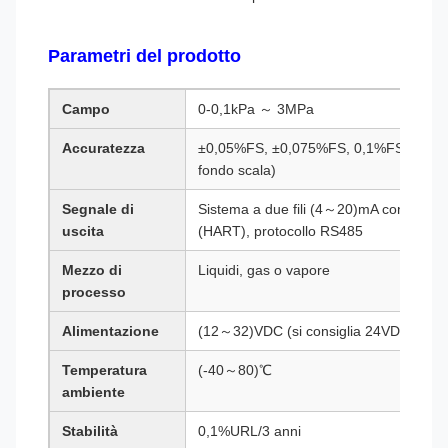
Parametri del prodotto
Campo
0-0,1kPa ～ 3MPa
Accuratezza
±0,05%FS, ±0,075%FS, 0,1%FS, 0,2(0
fondo scala)
Segnale di
Sistema a due fili (4～20)mA con protoc
uscita
(HART), protocollo RS485
Mezzo di
Liquidi, gas o vapore
processo
Alimentazione
(12～32)VDC (si consiglia 24VDC)
Temperatura
(-40～80)℃
ambiente
Stabilità
0,1%URL/3 anni