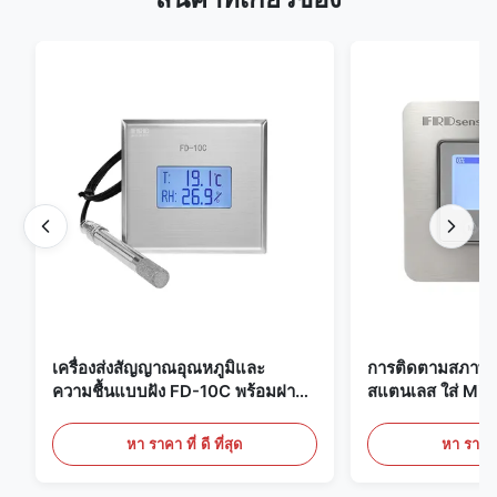
เครื่องส่งสัญญาณอุณหภูมิและ
การติดตามสภาพแ
ความชื้นแบบฝัง FD-10C พร้อมฝา
สแตนเลส ใส่ Mic
ครอบแบบ Snap-On, จอภาพสแตน
20mA/RS485 สํ
เลสสตีล 316L
ทางการแพทย์ / คว
หา ราคา ที่ ดี ที่สุด
หา ราคา ที