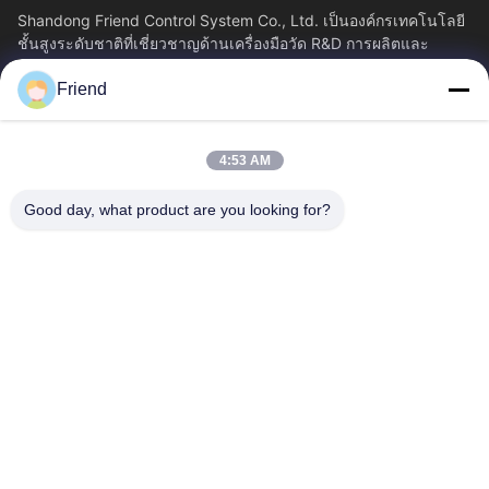
Shandong Friend Control System Co., Ltd. เป็นองค์กรเทคโนโลยี
ชั้นสูงระดับชาติที่เชี่ยวชาญด้านเครื่องมือวัด R&D การผลิตและ
บริการควบคุมอุตสาหกรรม...
Friend
ลิงค์เร็ว
บ้าน
ผลิตภัณฑ์
4:53 AM
แสดง VR
เกี่ยวกับเรา
ทัวร์โรงงาน
ควบคุมคุณภาพ
Good day, what product are you looking for?
ติดต่อเรา
ขออ้าง
ข่าว
ติดต่อเรา
+86-18553325367
+86-533-3571309
info@frdsensor.com