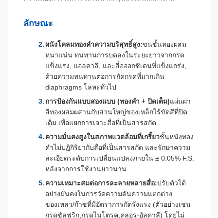
ลักษณะ
ผนังโคลมทองคําความบริสุทธิ์สูง:
ชนชั้นทองผสม
หนาแน่น ทนทานการบดลงในระยะยาวจากกรด
แข็งแรง, แอลคาลี, และสื่อออกซิเดนที่แข็งแกร่ง,
ด้วยความทนทานต่อการกัดกรดที่มากเกิน
diaphragms โลหะทั่วไป
การป้องกันแบบสองแบบ (ทองคํา + ปิดเต็ม)
แผ่นผ่า
สีทองผสมผสานกับส่วนใหญ่ของเหล็กไร้ขัดสีที่ปิด
เต็ม เพื่อแยกการเจาะสื่อที่เป็นสารสกัด
ความมั่นคงสูงในสภาพแวดล้อมที่เกรี้ยว
ชั้นหนังทอง
คําไม่ปฏิกิริยากับสื่อที่เป็นสารสกัด และรักษาความ
ละเอียดระดับการเปลี่ยนแปลงภายใน ± 0.05% F.S.
หลังจากการใช้งานยาวนาน
ความเหมาะสมต่อการละลายหลายสื่อ:
ปรับตัวได้
อย่างมั่นคงในการวัดความดันความแตกต่าง
ของเหลว/ก๊าซที่มีอัตราการกัดรังแรง (ตัวอย่างเช่น
กรดซัลฟูริก,กรดไนโตรค,คลอร-อัลคาลี) โดยไม่