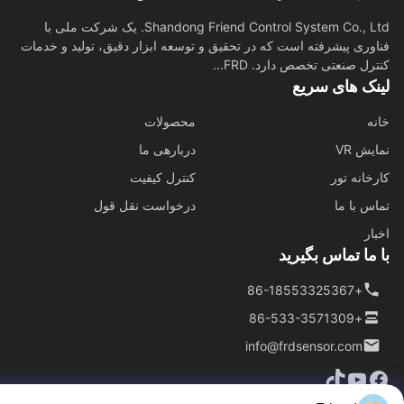
Shandong Friend Control System Co., Ltd. یک شرکت ملی با
وری پیشرفته است که در تحقیق و توسعه ابزار دقیق، تولید و خدمات
رل صنعتی تخصص دارد. FRD...
نک های سریع
ه
محصولات
ش VR
دربارهی ما
خانه تور
کنترل کیفیت
س با ما
درخواست نقل قول
ار
ما تماس بگیرید
+86-18553325367
+86-533-3571309
info@frdsensor.com