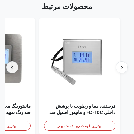
محصولات مرتبط
فرستنده دما و رطوبت با پوشش
مانیتورینگ محیطی اتا
داخلی FD-10C و مانیتور استیل ضد
زنگ 316L
mA/RS485
/ دود
بهترین قیمت رو بدست بیار
بهترین قیمت رو 