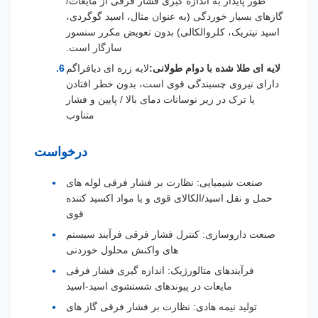
طور پایدار به اندازه گیری فشار فرقی از مایعات/
گازهای بسیار خوردگی (به عنوان مثال، اسید گوگردی،
اسید نیتریک، کلروالکالی) بدون تعویض مکرر سنسور
سازگار است.
لایه ای طلا شده با دوام طولانی:
لایه زره ای دیافراگم
دارای نیروی چسبندگی قوی است، بدون خطر افتادن
یا ترک در زیر نوسانات دمای بالا / پایین و فشار
متناوب
درخواست
صنعت شیمیایی: نظارت بر فشار فرقی لوله های
حمل و نقل اسید/الکالای قوی و یا مواد اکسید کننده
قوی
صنعت داروسازی: کنترل فشار فرقی فرآیند سیستم
های واکنش محلول خوردنی
فرآیندهای متالورژیک: اندازه گیری فشار فرقی
مایعات در پیوندهای شستشوی اسید-اسید
تولید نیمه هادی: نظارت بر فشار فرقی گاز های