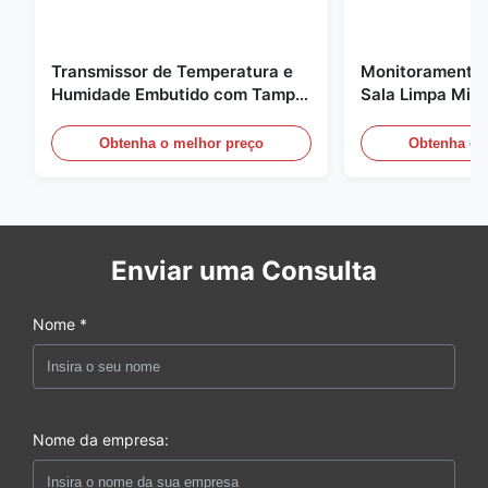
Transmissor de Temperatura e
Monitoramento 
Humidade Embutido com Tampa
Sala Limpa Micr
de Encaixe FD-10C Monitor de
20mA/RS485 pa
Aço Inoxidável 316L
médica / de fu
Obtenha o melhor preço
Obtenha o 
Enviar uma Consulta
Nome *
Nome da empresa: