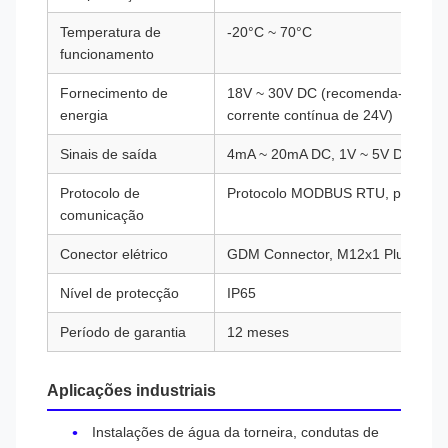
Temperatura de
-20°C ~ 70°C
funcionamento
Fornecimento de
18V ~ 30V DC (recomenda-se uma 
energia
corrente contínua de 24V)
Sinais de saída
4mA ~ 20mA DC, 1V ~ 5V DC
Protocolo de
Protocolo MODBUS RTU, protoco
comunicação
Conector elétrico
GDM Connector, M12x1 Plug de a
Nível de protecção
IP65
Período de garantia
12 meses
Aplicações industriais
Instalações de água da torneira, condutas de