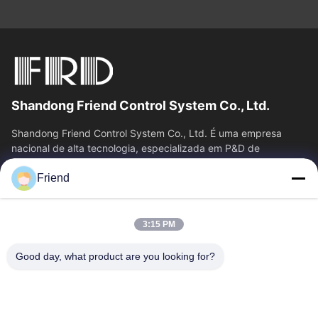
Shandong Friend Control System Co., Ltd.
Shandong Friend Control System Co., Ltd. É uma empresa
nacional de alta tecnologia, especializada em P&D de
instrumentação, fabricação e...
Friend
Relações Rápidas
Casa
Produtos
3:15 PM
Show De RV
Quem Somos
Fábrica
Controle De Qualidade
Good day, what product are you looking for?
Fale Conosco
Pedir Um Orçamento
Notícias
Contacte-Nos