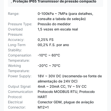
,
Proteção IP65 Transmissor de pressão compacto
Range:
0-100kPa ~ 7MPa (para detalhes,
consulte a tabela de seleção)
Pressure Type:
Pressão do medidor
Overload
1,5 vezes em escala real
Pressure:
Accuracy:
0,25% FS
Long-Term
00,2% F.S. por ano
Stability:
Compensation
-10℃ ~ 60℃
Temperature:
Working
-20℃ ~ 70℃
Temperature:
Power Supply:
18V ~ 30V DC (recomenda-se fonte de
alimentação de 24V DC)
Output Signal:
4mA ~ 20mA CC, 1V ~ 5V CC
Communication
Protocolo MODBUS RTU, Protocolo
Protocol:
HART
Electrical
Conector GDM, plugue de aviação
Connector:
M12x1