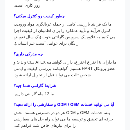
روز کاری است.
چطور کیفیت رو کنترل میکنی؟
ما یک فرآیند بازرسی کامل از جمله غربالگری مواد ورودی،
کنترل فرآیند و تأیید عملکرد را برای اطمینان از کیفیت اجرا
می کنیم،به علاوه یک سرویس گارانتی خوب (یک سال تعویض
رایگان برای عوامل آسیب غیر انسانی).
چه مدرکي داري؟
ما دارای 6 اختراع اختراع، دارای گواهینامه CE، ATEX و SIL و
عضو پروتکل HART هستیم. گواهینامه بررسی کیفیت و ایمنی
شخص ثالث می تواند قبل از تحویل ارائه شود.
شرایط گارانتی شما چیه؟
ما 12 ماه گارانتی داریم.
آیا می توانید خدمات ODM / OEM و سفارشی را ارائه دهید؟
بله، خدمات OEM و ODM هر دو در دسترس هستند. بخش
حرفه ای تحقیق و توسعه ما می تواند راه حل های سفارشی
را برای نیازهای خاص شما فراهم کند.