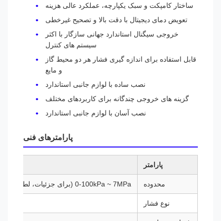
ساختار کامپکت و سبک یکپارچه، عملکرد عالی هزینه
تعویض دمای دیجیتال با دقت بالا و تصحیح غیرخطی
خروجی سیگنال استاندارد جهانی سازگار با اکثر
سیستم های کنترل
قابل استفاده برای اندازه گیری فشار هر دو محیط گاز
و مایع
نصب ساده با لوازم جانبی استاندارد
گزینه های خروجی چندگانه برای کاربردهای مختلف
نصب آسان با لوازم جانبی استاندارد
پارامترهای فنی
پارامتر
محدوده
0-100kPa ~ 7MPa (برای جزئیات، لطفا به جدول انتخاب مراجعه کنید)
نوع فشار