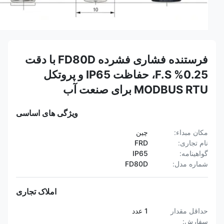
فرستنده فشاری فشرده FD80D با دقت
0.25% F.S، حفاظت IP65 و پروتکل
MODBUS RTU برای صنعت آب
ویژگی های اساسی
مکان مبداء:
چین
نام تجاری:
FRD
گواهینامه:
IP65
شماره مدل:
FD80D
املاک تجاری
حداقل مقدار
1 عدد
سفارش: