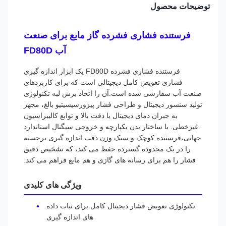
توضیحات محصول
فرستنده فشاری فشرده گاز مایع برای صنعت
آب FD80D
فرستنده فشاری فشرده FD80D یک ابزار اندازه گیری
فشاری تعویض کامل دیجیتالی است که برای کاربردهای
صنعت آب سفارشی شده است.آن را اتخاذ برش لبه تکنولوژی
تولید سنسور دیجیتال و طراحی فشار پیزورسیسیتیو بالغ، مجهز
به جبران دمای دیجیتال با دقت بالا و توابع کالیبراسیون
غیرخطی. با ساختار بدن یکپارچه و خروجی سیگنال استاندارد
جهانی،فرستنده کوچک و سبک وزن دقت اندازه گیری برجسته
را در یک محدوده گسترده حفظ می کند، که تشخیص دقیق
فشار را هم برای رسانه های گازی و هم مایع فراهم می کند.
ویژگی های کلیدی
تکنولوژی تعویض فشار دیجیتال کامل برای ثبات داده
های اندازه گیری