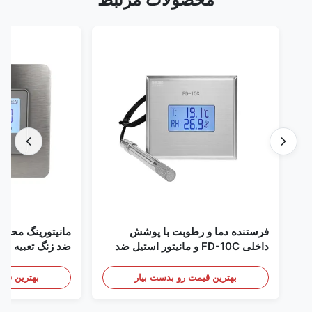
فرستنده دما و رطوبت با پوشش
مانیتورینگ محیطی اتا
داخلی FD-10C و مانیتور استیل ضد
زنگ 316L
mA/RS485
/ دود
بهترین قیمت رو بدست بیار
بهترین قیمت رو 