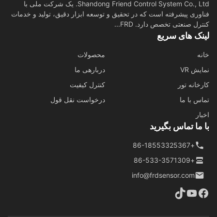
Shandong Friend Control System Co., Ltd. یک شرکت ملی با
وری پیشرفته است که در تحقیق و توسعه ابزار دقیق، تولید و خدمات
رل صنعتی تخصص دارد. FRD...
نک های سریع
ه
محصولات
ش VR
دربارهی ما
خانه تور
کنترل کیفیت
س با ما
درخواست نقل قول
ار
ما تماس بگیرید
+86-18553325367
+86-533-3571309
info@frdsensor.com