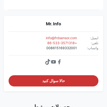
Mr. Info
ایمیل:
info@frdsensor.com
تلفن:
+86-533-3571318
واتساپ:
008615169332001
حالا سوال کنيد
محصولات مرتبط