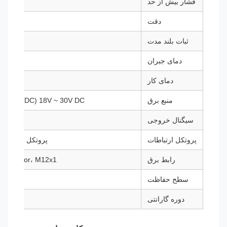
فشار بیش از حد
1.5 برابر مقیاس کامل
دقت
ثبات بلند مدت
دمای جبران
دمای کار
منبع برق
18V ~ 30V DC (24V DC منبع تغذیه توصیه می شود)
سیگنال خروجی
 1V ~ 5V DC
پروتکل ارتباطات
پروتکل MODBUS RTU، پروتکل HART
رابط برق
GDM Connector، M12x1 پلاگین هواپیما
سطح حفاظت
دوره گارانتی