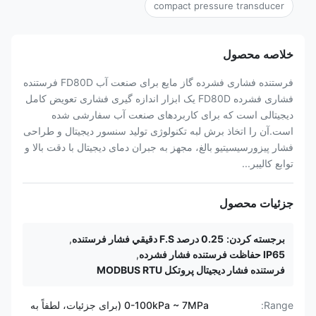
compact pressure transducer
خلاصه محصول
فرستنده فشاری فشرده گاز مایع برای صنعت آب FD80D فرستنده
فشاری فشرده FD80D یک ابزار اندازه گیری فشاری تعویض کامل
دیجیتالی است که برای کاربردهای صنعت آب سفارشی شده
است.آن را اتخاذ برش لبه تکنولوژی تولید سنسور دیجیتال و طراحی
فشار پیزورسیسیتیو بالغ، مجهز به جبران دمای دیجیتال با دقت بالا و
توابع کالیبر...
جزئیات محصول
برجسته کردن:
0.25 درصد F.S دقيقي فشار فرستنده
,
IP65 حفاظت فرستنده فشار فشرده
,
فرستنده فشار دیجیتال پروتکل MODBUS RTU
Range:
0-100kPa ~ 7MPa (برای جزئیات، لطفاً به