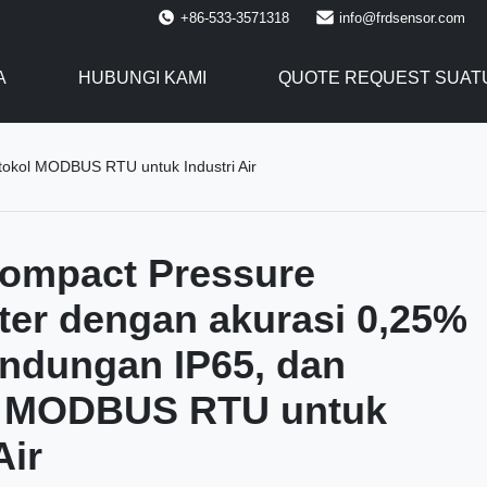
+86-533-3571318
info@frdsensor.com
A
HUBUNGI KAMI
QUOTE REQUEST SUAT
tokol MODBUS RTU untuk Industri Air
ompact Pressure
ter dengan akurasi 0,25%
lindungan IP65, dan
l MODBUS RTU untuk
Air