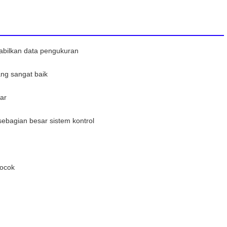
abilkan data pengukuran
ang sangat baik
ear
sebagian besar sistem kontrol
cocok