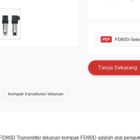
FD80D-Selec
PDF
T
a
n
y
a
S
e
k
a
r
a
n
g
kompak transduser tekanan
r FD80D Transmitter tekanan kompak FD80D adalah alat pengu