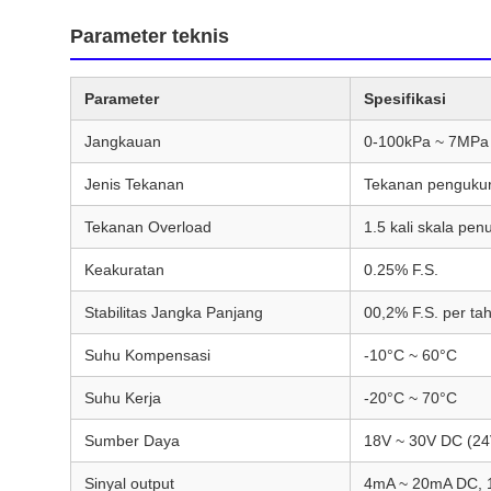
Parameter teknis
Parameter
Spesifikasi
Jangkauan
0-100kPa ~ 7MPa (U
Jenis Tekanan
Tekanan penguku
Tekanan Overload
1.5 kali skala pen
Keakuratan
0.25% F.S.
Stabilitas Jangka Panjang
00,2% F.S. per ta
Suhu Kompensasi
-10°C ~ 60°C
Suhu Kerja
-20°C ~ 70°C
Sumber Daya
18V ~ 30V DC (24
Sinyal output
4mA ~ 20mA DC, 