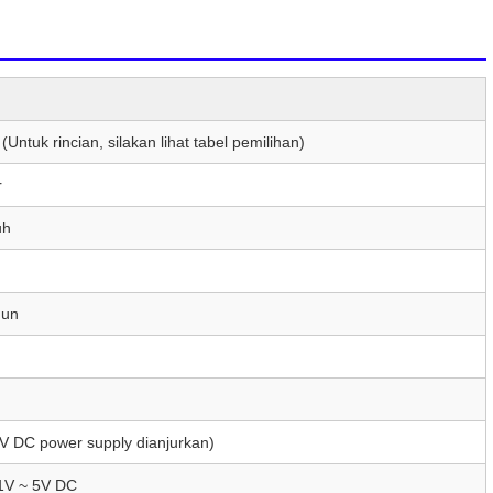
ntuk rincian, silakan lihat tabel pemilihan)
r
uh
hun
V DC power supply dianjurkan)
1V ~ 5V DC