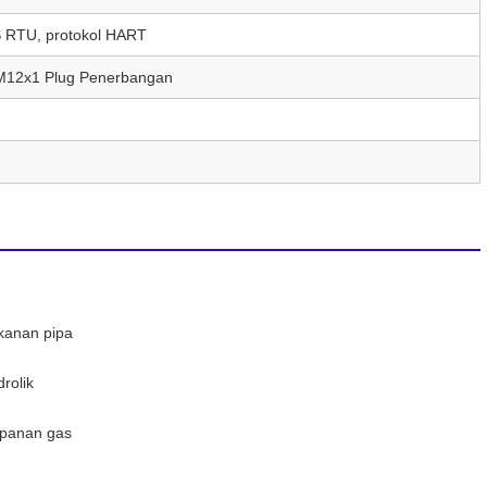
 RTU, protokol HART
M12x1 Plug Penerbangan
ekanan pipa
drolik
mpanan gas