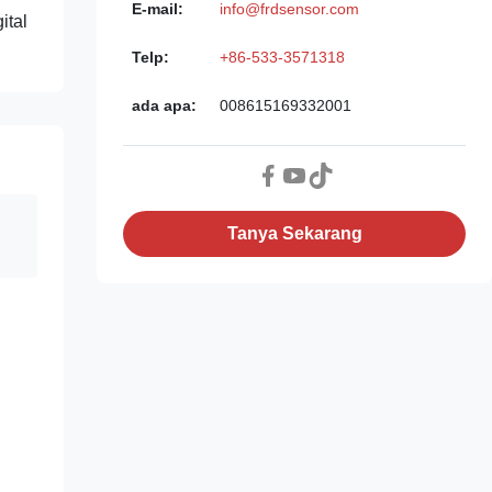
E-mail:
info@frdsensor.com
ital
Telp:
+86-533-3571318
ada apa:
008615169332001
Tanya Sekarang