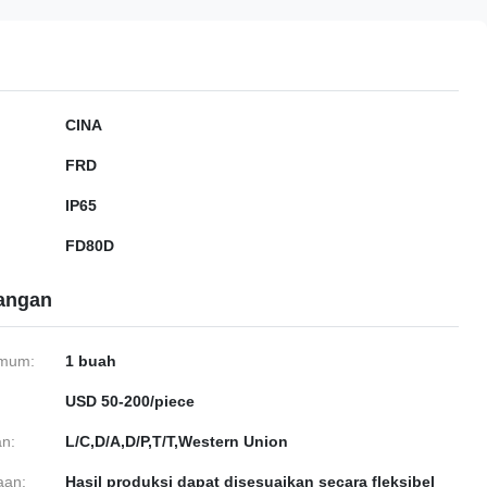
CINA
FRD
IP65
FD80D
gangan
imum:
1 buah
USD 50-200/piece
n:
L/C,D/A,D/P,T/T,Western Union
aan:
Hasil produksi dapat disesuaikan secara fleksibel