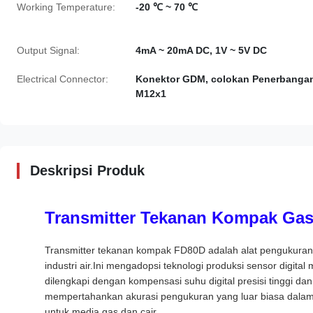
Working Temperature:
-20 ℃ ~ 70 ℃
Output Signal:
4mA ~ 20mA DC, 1V ~ 5V DC
Electrical Connector:
Konektor GDM, colokan Penerbanga
M12x1
Deskripsi Produk
Transmitter Tekanan Kompak Gas 
Transmitter tekanan kompak FD80D adalah alat pengukuran t
industri air.Ini mengadopsi teknologi produksi sensor digita
dilengkapi dengan kompensasi suhu digital presisi tinggi dan
mempertahankan akurasi pengukuran yang luar biasa dalam
untuk media gas dan cair.