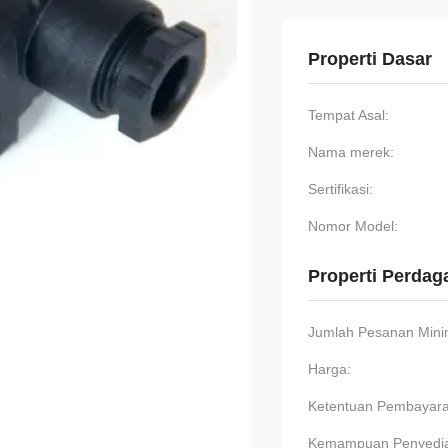
Properti Dasar
Tempat Asal:
Nama merek:
Sertifikasi:
Nomor Model:
Properti Perda
Jumlah Pesanan Min
Harga:
Ketentuan Pembayara
Kemampuan Penyedi