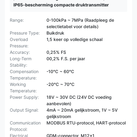
IP65-bescherming compacte druktransmitter
Range:
0-100kPa ~ 7MPa (Raadpleeg de
selectietabel voor details)
Pressure Type:
Buikdruk
Overload
1,5 keer op volledige schaal
Pressure:
Accuracy:
0,25% FS
Long-Term
00,2% F.S. per jaar
Stability:
Compensation
-10℃ ~ 60℃
Temperature:
Working
-20℃ ~ 70℃
Temperature:
Power Supply:
18V ~ 30V DC (24V DC voeding
aanbevolen)
Output Signal:
4mA ~ 20mA gelijkstroom, 1V ~ 5V
gelijkstroom
Communication
MODBUS RTU-protocol, HART-protocol
Protocol:
Electrical
GDM-connector, M12x1