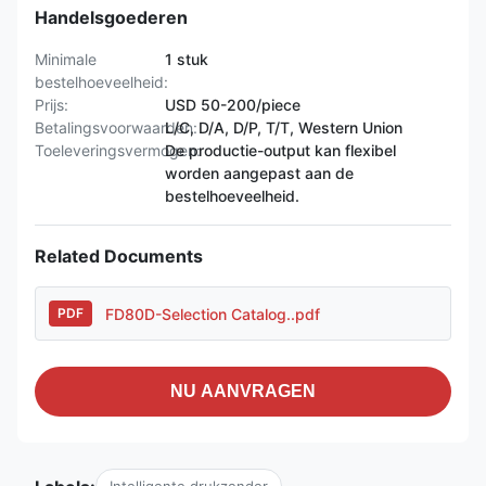
Handelsgoederen
Minimale
1 stuk
bestelhoeveelheid:
Prijs:
USD 50-200/piece
Betalingsvoorwaarden:
L/C, D/A, D/P, T/T, Western Union
Toeleveringsvermogen:
De productie-output kan flexibel
worden aangepast aan de
bestelhoeveelheid.
Related Documents
FD80D-Selection Catalog..pdf
PDF
NU AANVRAGEN