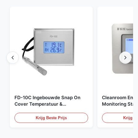
FD-10C Ingebouwde Snap On
Cleanroom Envi
Cover Temperatuur &
Monitoring Stai
Vochtigheid Transmitter 316L
Embedded Micr
roestvrijstalen monitor
20mA/RS485 For
Krijg Beste Prijs
Krijg Be
Fume Detection