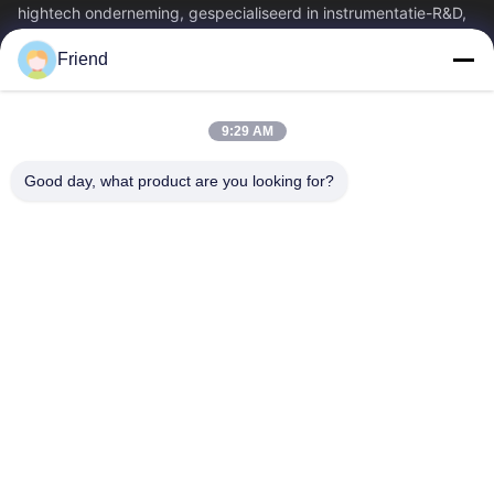
hightech onderneming, gespecialiseerd in instrumentatie-R&D,
productie en industriële...
Friend
Snelkoppelingen
Thuis
Producten
9:29 AM
VR-Show
Over Ons
Fabrieksreis
Kwaliteitscontrole
Good day, what product are you looking for?
Contacteer Ons
Vraag Een Offerte Aan
Nieuws
Contacteer Ons
+86-18553325367
+86-533-3571309
info@frdsensor.com