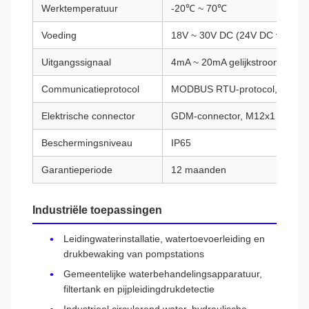
Werktemperatuur
-20℃ ~ 70℃
Voeding
18V ~ 30V DC (24V DC voeding
Uitgangssignaal
4mA ~ 20mA gelijkstroom, 1V ~ 
Communicatieprotocol
MODBUS RTU-protocol, HART-p
Elektrische connector
GDM-connector, M12x1 luchtva
Beschermingsniveau
IP65
Garantieperiode
12 maanden
Industriële toepassingen
Leidingwaterinstallatie, watertoevoerleiding en
drukbewaking van pompstations
Gemeentelijke waterbehandelingsapparatuur,
filtertank en pijpleidingdrukdetectie