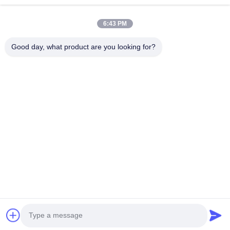
Startseite
Produkte
6:43 PM
VR Show
Über Uns
Fabrik Tour
Qualitätskontrolle
Good day, what product are you looking for?
Kontakt
Referenzen
Nachrichten
Treten Sie Mit Uns In Verbindung
+86-18553325367
+86-533-3571309
info@frdsensor.com
Urheberrecht © 2026-2026 Shandong Friend Control System Co., Ltd.. .
Alle Rechte vorbehalten.