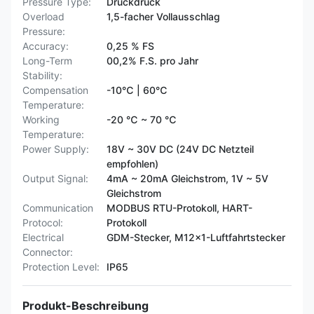
Pressure Type:
Druckdruck
Overload
1,5-facher Vollausschlag
Pressure:
Accuracy:
0,25 % FS
Long-Term
00,2% F.S. pro Jahr
Stability:
Compensation
-10℃ | 60℃
Temperature:
Working
-20 ℃ ~ 70 ℃
Temperature:
Power Supply:
18V ~ 30V DC (24V DC Netzteil
empfohlen)
Output Signal:
4mA ~ 20mA Gleichstrom, 1V ~ 5V
Gleichstrom
Communication
MODBUS RTU-Protokoll, HART-
Protocol:
Protokoll
Electrical
GDM-Stecker, M12x1-Luftfahrtstecker
Connector:
Protection Level:
IP65
Produkt-Beschreibung