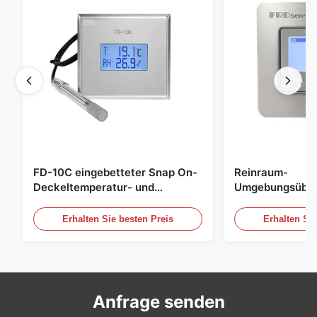
FD-10C eingebetteter Snap On-
Reinraum-
Deckeltemperatur- und
Umgebungsübe
Feuchtigkeitsübertrager 316L
Edelstahl einge
Edelstahlmonitor
20mA/RS485 für
Erhalten Sie besten Preis
Erhalten Sie
Rauchgasdetekt
Anfrage senden