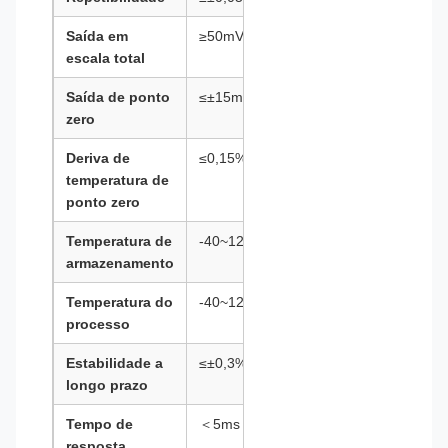
Saída em
≥50mV
escala total
Saída de ponto
≤±15mV
zero
Deriva de
≤0,15%F.S./℃
temperatura de
ponto zero
Temperatura de
-40~120℃
armazenamento
Temperatura do
-40~120℃
processo
Estabilidade a
≤±0,3%F.S./ano
longo prazo
Tempo de
＜5ms
resposta