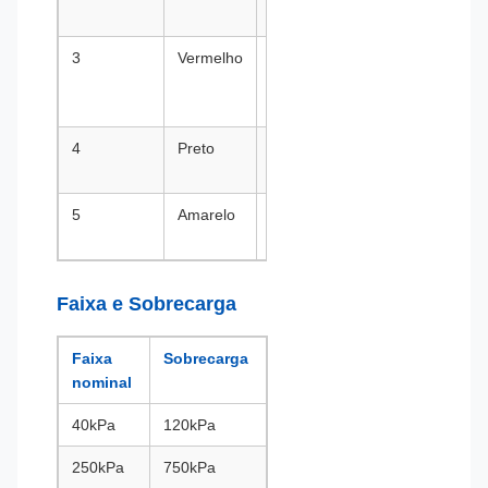
negativa
3
Vermelho
T+,
Temperatura
positiva
4
Preto
S-, Sinal
negativo
5
Amarelo
S+, Sinal
positivo
Faixa e Sobrecarga
Faixa
Sobrecarga
nominal
40kPa
120kPa
250kPa
750kPa