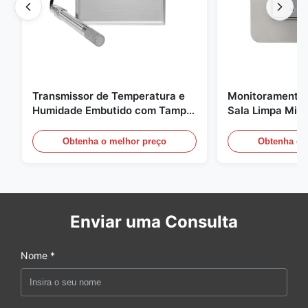
Transmissor de Temperatura e
Monitoramento 
Humidade Embutido com Tampa
Sala Limpa Micr
de Encaixe FD-10C Monitor de
20mA/RS485 pa
Aço Inoxidável 316L
médica / de fu
Obtenha o melhor preço
Obtenha o 
Enviar uma Consulta
Nome *