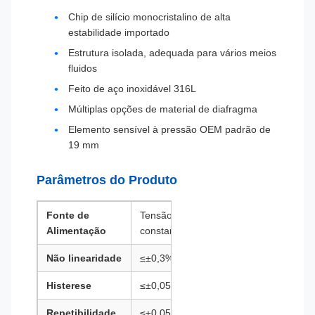
Chip de silício monocristalino de alta
estabilidade importado
Estrutura isolada, adequada para vários meios
fluidos
Feito de aço inoxidável 316L
Múltiplas opções de material de diafragma
Elemento sensível à pressão OEM padrão de
19 mm
Parâmetros do Produto
Fonte de
Tensão
Alimentação
constante 5V
Não linearidade
≤±0,3%F.S.
Histerese
≤±0,05%F.S.
Repetibilidade
≤±0,05%F.S.