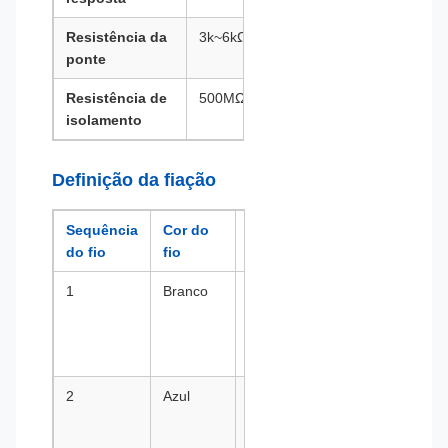
Resistência da
3k~6kΩ
ponte
Resistência de
500MΩ/500VDC
isolamento
Definição da fiação
Sequência
Cor do
Definição
do fio
fio
1
Branco
V+, Fonte
de
alimentação
positiva
2
Azul
V-/T-, Fonte
de
alimentação