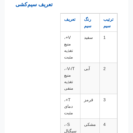
تعریف سیم‌کشی
ترتیب
رنگ
تعریف
سیم
سیم
1
سفید
V+،
منبع
تغذیه
مثبت
2
آبی
V-/T-،
منبع
تغذیه
منفی
3
قرمز
T+،
دمای
مثبت
4
مشکی
S-،
سیگنال