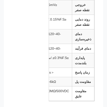
خروجی
≤±15mV
نقطه صفر
روند دمایی
≤0.15%F.S./℃
نقطه صفر
دمای
-40~120℃
ذخیره‌سازی
دمای فرآیند
-40~120℃
پایداری
≤±0.3%F.S./سال
بلندمدت
زمان پاسخ
＜5ms
مقاومت پل
3k~6kΩ
مقاومت
500MΩ/500VDC
عایق