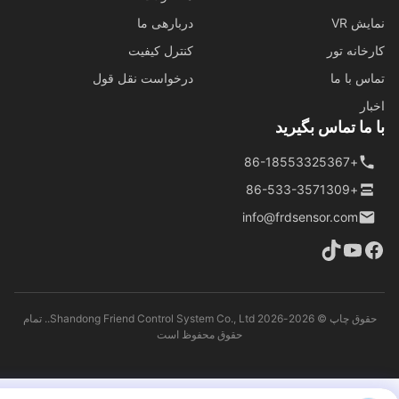
ش VR
دربارهی ما
خانه تور
کنترل کیفیت
س با ما
درخواست نقل قول
ار
ما تماس بگیرید
+86-18553325367
+86-533-3571309
info@frdsensor.com
حقوق چاپ © 2026-2026 Shandong Friend Control System Co., Ltd.. تمام
حقوق محفوظ است