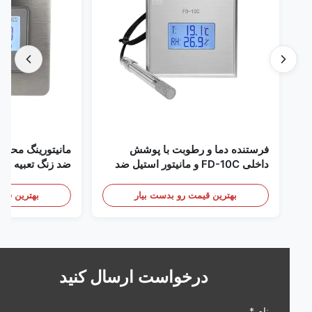
فرستنده دما و رطوبت با پوشش
مانیتورینگ محیطی اتا
داخلی FD-10C و مانیتور استیل ضد
زنگ 316L
mA/RS485
/ دود
بهترین قیمت رو بدست بیار
بهترین قیمت رو 
درخواست ارسال کنید
نام *