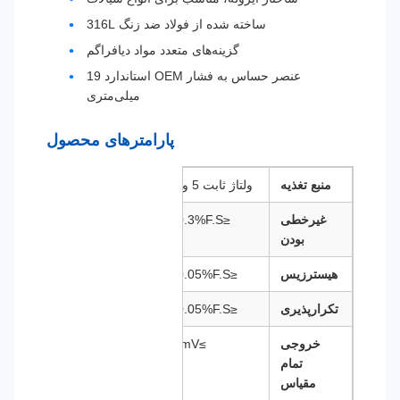
ساخته شده از فولاد ضد زنگ 316L
گزینه‌های متعدد مواد دیافراگم
عنصر حساس به فشار OEM استاندارد 19
میلی‌متری
پارامترهای محصول
منبع تغذیه
ولتاژ ثابت 5 ولت
غیرخطی
≤±0.3%F.S.
بودن
هیسترزیس
≤±0.05%F.S.
تکرارپذیری
≤±0.05%F.S.
خروجی
≥50mV
تمام
مقیاس