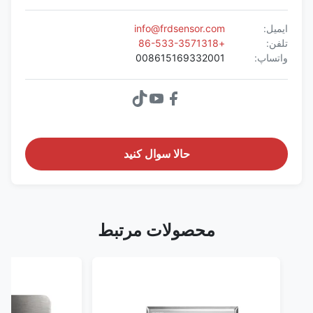
ایمیل:
info@frdsensor.com
تلفن:
+86-533-3571318
واتساپ:
008615169332001
حالا سوال کنيد
محصولات مرتبط