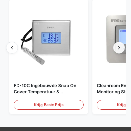
FD-10C Ingebouwde Snap On
Cleanroom Envi
Cover Temperatuur &
Monitoring Stai
Vochtigheid Transmitter 316L
Embedded Micr
roestvrijstalen monitor
20mA/RS485 For
Krijg Beste Prijs
Krijg Be
Fume Detection