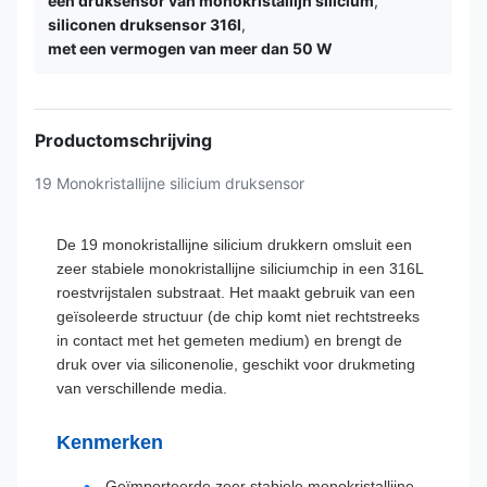
een druksensor van monokristallijn silicium
,
siliconen druksensor 316l
,
met een vermogen van meer dan 50 W
Productomschrijving
19 Monokristallijne silicium druksensor
De 19 monokristallijne silicium drukkern omsluit een
zeer stabiele monokristallijne siliciumchip in een 316L
roestvrijstalen substraat. Het maakt gebruik van een
geïsoleerde structuur (de chip komt niet rechtstreeks
in contact met het gemeten medium) en brengt de
druk over via siliconenolie, geschikt voor drukmeting
van verschillende media.
Kenmerken
Geïmporteerde zeer stabiele monokristallijne