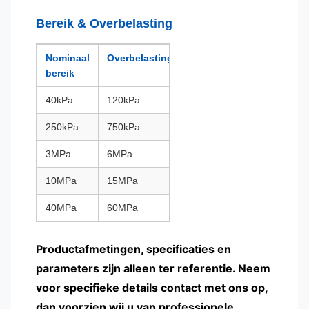
Bereik & Overbelasting
Nominaal
Overbelasting
bereik
40kPa
120kPa
250kPa
750kPa
3MPa
6MPa
10MPa
15MPa
40MPa
60MPa
Productafmetingen, specificaties en
parameters zijn alleen ter referentie. Neem
voor specifieke details contact met ons op,
dan voorzien wij u van professionele