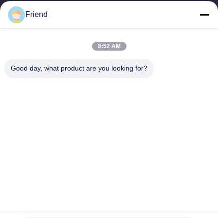
productie en industriële...
Friend
Snelkoppelingen
Thuis
Producten
8:52 AM
VR-Show
Over Ons
Fabrieksreis
Kwaliteitscontrole
Good day, what product are you looking for?
Contacteer Ons
Vraag Een Offerte Aan
Nieuws
Contacteer Ons
+86-18553325367
+86-533-3571309
info@frdsensor.com
Auteursrecht © 2026-2026 Shandong Friend Control System Co., Ltd.. .