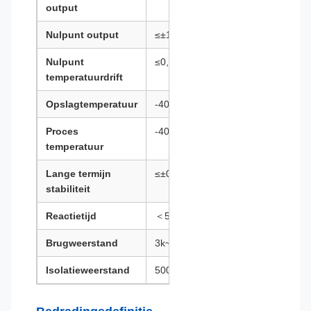
output
Nulpunt output
≤±15mV
Nulpunt
≤0,15%F.S./℃
temperatuurdrift
Opslagtemperatuur
-40~120℃
Proces
-40~120℃
temperatuur
Lange termijn
≤±0,3%F.S./jaar
stabiliteit
Reactietijd
＜5ms
Brugweerstand
3k~6kΩ
Isolatieweerstand
500MΩ/500VDC