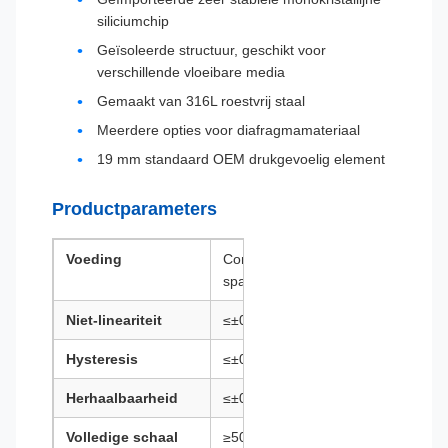
siliciumchip
Geïsoleerde structuur, geschikt voor
verschillende vloeibare media
Gemaakt van 316L roestvrij staal
Meerdere opties voor diafragmamateriaal
19 mm standaard OEM drukgevoelig element
Productparameters
Voeding
Constante
spanning 5V
Niet-lineariteit
≤±0,3%F.S.
Hysteresis
≤±0,05%F.S.
Herhaalbaarheid
≤±0,05%F.S.
Volledige schaal
≥50mV