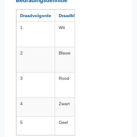
Bedradingsdefinitie
Draadvolgorde
Draadkleur
Definitie
1
Wit
V+,
Positieve
voeding
2
Blauw
V-/T-,
Negatieve
voeding
3
Rood
T+,
Positieve
temperatuur
4
Zwart
S-, Negatief
signaal
5
Geel
S+, Positief
signaal