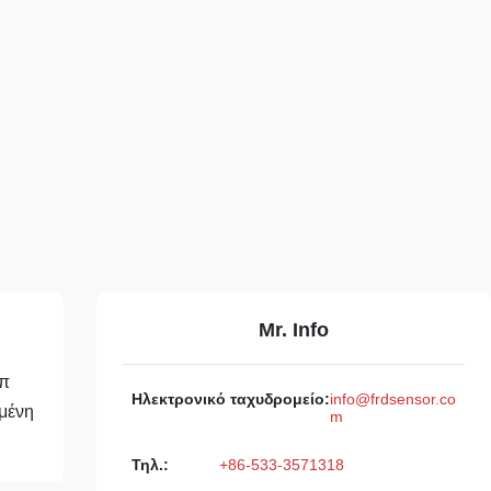
Mr. Info
ιπ
Ηλεκτρονικό ταχυδρομείο:
info@frdsensor.co
μένη
m
Τηλ.:
+86-533-3571318