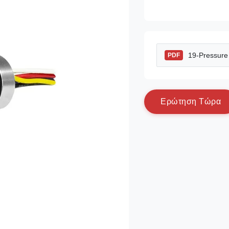
19-Pressure 
PDF
Ε
ρ
ώ
τ
η
σ
η
Τ
ώ
ρ
α