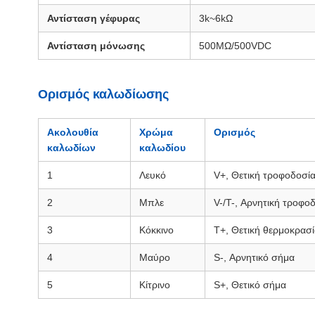
Αντίσταση γέφυρας
3k~6kΩ
Αντίσταση μόνωσης
500MΩ/500VDC
Ορισμός καλωδίωσης
Ακολουθία
Χρώμα
Ορισμός
καλωδίων
καλωδίου
1
Λευκό
V+, Θετική τροφοδοσί
2
Μπλε
V-/T-, Αρνητική τροφο
3
Κόκκινο
T+, Θετική θερμοκρασ
4
Μαύρο
S-, Αρνητικό σήμα
5
Κίτρινο
S+, Θετικό σήμα