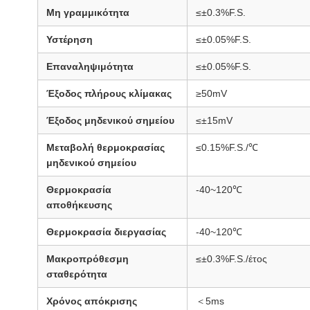
Μη γραμμικότητα
≤±0.3%F.S.
Υστέρηση
≤±0.05%F.S.
Επαναληψιμότητα
≤±0.05%F.S.
Έξοδος πλήρους κλίμακας
≥50mV
Έξοδος μηδενικού σημείου
≤±15mV
Μεταβολή θερμοκρασίας
≤0.15%F.S./℃
μηδενικού σημείου
Θερμοκρασία
-40~120℃
αποθήκευσης
Θερμοκρασία διεργασίας
-40~120℃
Μακροπρόθεσμη
≤±0.3%F.S./έτος
σταθερότητα
Χρόνος απόκρισης
＜5ms