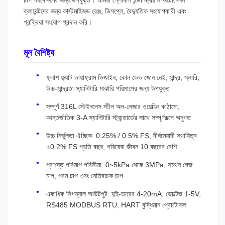
চাপ পর্যবেক্ষণের জন্য উপযুক্ত। আমরা গ্লোবাল ইন্ডাস্ট্রিয়াল অটোমেশন
ক্লায়েন্টদের জন্য কাস্টমাইজড রেঞ্জ, ডিসপ্লে, বৈদ্যুতিক সংযোগকারী এবং
প্রক্রিয়া সংযোগ প্রদান করি।
মূল বৈশিষ্ট্য
ফ্লাশ ফ্ল্যাট ডায়াফ্রাম ডিজাইন, কোন ডেড জোন নেই, সান্দ্র, স্লারি,
উচ্চ-সান্দ্রতা স্যানিটারি মাঝারি পরিমাপের জন্য উপযুক্ত
সম্পূর্ণ 316L স্টেইনলেস স্টীল অল-লেজার ওয়েল্ডিং কাঠামো,
আন্তর্জাতিক 3-A স্যানিটারি স্ট্যান্ডার্ডের সাথে সম্পূর্ণরূপে অনুগত
উচ্চ নির্ভুলতা ঐচ্ছিক: 0.25% / 0.5% FS, দীর্ঘমেয়াদী স্থায়িত্ব
±0.2% FS প্রতি বছর, পরিষেবা জীবন 10 বছরের বেশি
প্রশস্ত পরিমাপ পরিসীমা: 0~5kPa থেকে 3MPa, সমর্থন গেজ
চাপ, পরম চাপ এবং নেতিবাচক চাপ
একাধিক সিগন্যাল আউটপুট: দুই-তারের 4-20mA, ভোল্টেজ 1-5V,
RS485 MODBUS RTU, HART বুদ্ধিমান প্রোটোকল