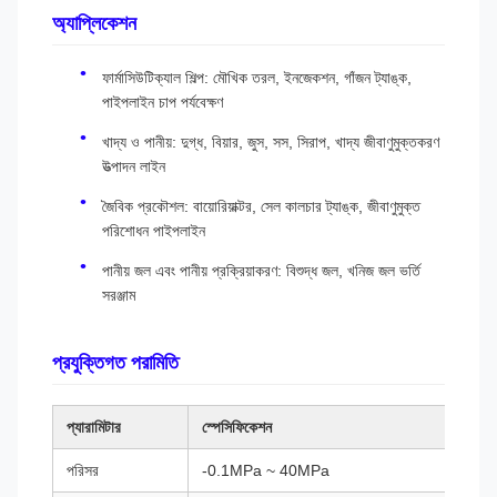
অ্যাপ্লিকেশন
ফার্মাসিউটিক্যাল শিল্প: মৌখিক তরল, ইনজেকশন, গাঁজন ট্যাঙ্ক,
পাইপলাইন চাপ পর্যবেক্ষণ
খাদ্য ও পানীয়: দুগ্ধ, বিয়ার, জুস, সস, সিরাপ, খাদ্য জীবাণুমুক্তকরণ
উত্পাদন লাইন
জৈবিক প্রকৌশল: বায়োরিয়াক্টর, সেল কালচার ট্যাঙ্ক, জীবাণুমুক্ত
পরিশোধন পাইপলাইন
পানীয় জল এবং পানীয় প্রক্রিয়াকরণ: বিশুদ্ধ জল, খনিজ জল ভর্তি
সরঞ্জাম
প্রযুক্তিগত পরামিতি
প্যারামিটার
স্পেসিফিকেশন
পরিসর
-0.1MPa ~ 40MPa