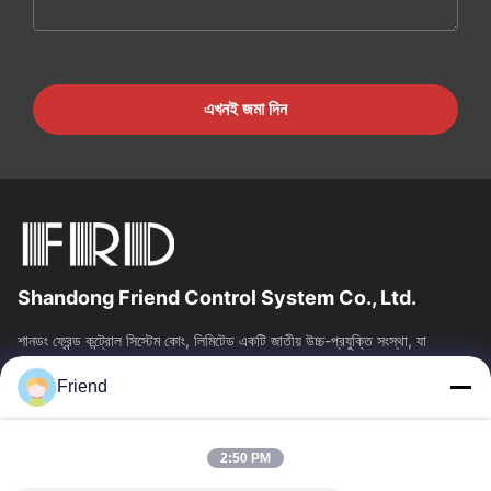
এখনই জমা দিন
Shandong Friend Control System Co., Ltd.
শানডং ফ্রেন্ড কন্ট্রোল সিস্টেম কোং, লিমিটেড একটি জাতীয় উচ্চ-প্রযুক্তি সংস্থা, যা
ইন্সট্রুমেন্টেশন R&D, উত্পাদন এবং শিল্প নিয়ন্ত্রণ...
Friend
দ্রুত লিঙ্ক
বাড়ি
পণ্য
2:50 PM
VR প্রদর্শন
আমাদের সম্পর্কে