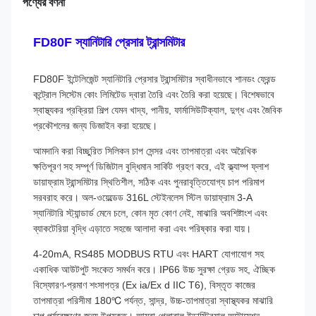
পণ্যের বর্ণনা
FD80F স্যানিটারি প্রেসার ট্রান্সমিটার
FD80F ইন্টেলিজেন্ট স্যানিটারি প্রেসার ট্রান্সমিটার স্বাধীনভাবে শানডং ফ্রেন্ড
কন্ট্রোল সিস্টেম কোং লিমিটেড দ্বারা তৈরি এবং তৈরি করা হয়েছে। বিশেষভাবে
স্বাস্থ্যকর প্রক্রিয়া শিল্প যেমন খাদ্য, পানীয়, ফার্মাসিউটিক্যাল, দুগ্ধ এবং জৈবিক
প্রকৌশলের জন্য ডিজাইন করা হয়েছে।
আমদানি করা বিচ্ছুরিত সিলিকন চাপ সেন্সর এবং তাপমাত্রা এবং অরৈখিক
ক্ষতিপূরণ সহ সম্পূর্ণ ডিজিটাল বুদ্ধিমান সার্কিট গ্রহণ করে, এই ক্ল্যাম্প ফ্লাশ
ডায়াফ্রাম ট্রান্সমিটার স্থিতিশীল, সঠিক এবং পুনরাবৃত্তিযোগ্য চাপ পরিমাপ
সরবরাহ করে। অল-ওয়েল্ডেড 316L স্টেইনলেস স্টিল ডায়াফ্রাম 3-A
স্যানিটারি স্ট্যান্ডার্ড মেনে চলে, কোন মৃত কোণ নেই, মাঝারি অবশিষ্টাংশ এবং
ব্যাকটেরিয়া বৃদ্ধি এড়াতে সহজে আলাদা করা এবং পরিষ্কার করা যায়।
4-20mA, RS485 MODBUS RTU এবং HART যোগাযোগ সহ
একাধিক আউটপুট সংকেত সমর্থন করে। IP66 উচ্চ সুরক্ষা গ্রেড সহ, ঐচ্ছিক
বিস্ফোরণ-প্রমাণ শংসাপত্র (Ex ia/Ex d IIC T6), বিস্তৃত কাজের
তাপমাত্রা পরিসীমা 180℃ পর্যন্ত, সান্দ্র, উচ্চ-তাপমাত্রা স্বাস্থ্যকর মাঝারি