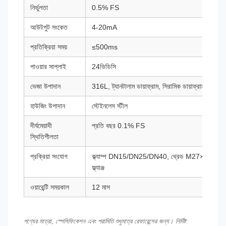
নির্ভুলতা
0.5% FS
আউটপুট সংকেত
4-20mA
প্রতিক্রিয়া সময়
≤500ms
পাওয়ার সাপ্লাই
24ভিডিসি
ভেজা উপাদান
316L, ট্যানটালাম ডায়াফ্রাম, সিরামিক ডায়াফ্রাম
হাউজিং উপাদান
স্টেইনলেস স্টীল
দীর্ঘমেয়াদী
প্রতি বছর 0.1% FS
স্থিতিশীলতা
প্রক্রিয়া সংযোগ
ক্ল্যাম্প DN15/DN25/DN40, থ্রেড M27×2,
ফ্ল্যাঞ্জ
ওয়ারেন্টি সময়কাল
12 মাস
পণ্যের মাত্রা, স্পেসিফিকেশন এবং পরামিতি শুধুমাত্র রেফারেন্সের জন্য। নির্দিষ্ট