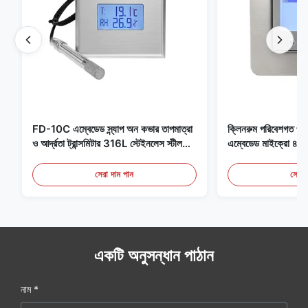
FD-10C এম্বেডেড স্ন্যাপ অন কভার তাপমাত্রা
ক্লিনরুম পরিবেশগত পর্যব
ও আর্দ্রতা ট্রান্সমিটার 316L স্টেইনলেস স্টীল
এম্বেডেড মাইক্রো
মনিটর
মেডিকেল / ধোঁয়া সনাক
সেরা দাম পান
সেরা 
একটি অনুসন্ধান পাঠান
নাম *