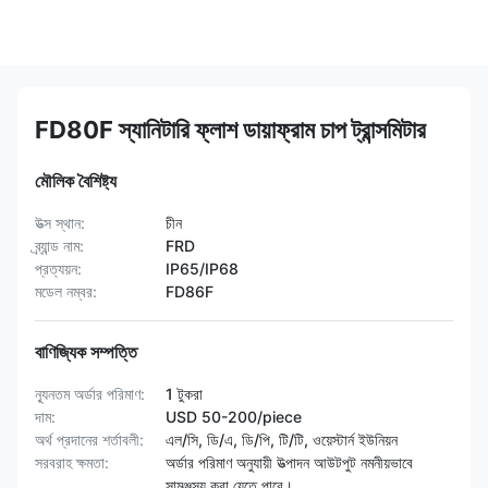
FD80F স্যানিটারি ফ্লাশ ডায়াফ্রাম চাপ ট্রান্সমিটার
মৌলিক বৈশিষ্ট্য
উত্স স্থান:
চীন
ব্র্যান্ড নাম:
FRD
প্রত্যয়ন:
IP65/IP68
মডেল নম্বর:
FD86F
বাণিজ্যিক সম্পত্তি
ন্যূনতম অর্ডার পরিমাণ:
1 টুকরা
দাম:
USD 50-200/piece
অর্থ প্রদানের শর্তাবলী:
এল/সি, ডি/এ, ডি/পি, টি/টি, ওয়েস্টার্ন ইউনিয়ন
সরবরাহ ক্ষমতা:
অর্ডার পরিমাণ অনুযায়ী উত্পাদন আউটপুট নমনীয়ভাবে
সামঞ্জস্য করা যেতে পারে।