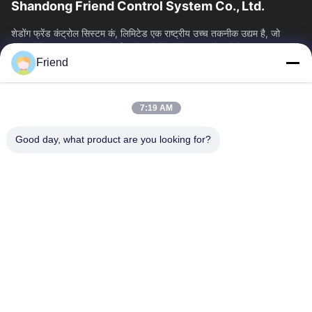
Shandong Friend Control System Co., Ltd.
शेडोंग फ्रेंड कंट्रोल सिस्टम कं, लिमिटेड एक राष्ट्रीय उच्च तकनीक उद्यम है, जो
इंस्ट्रूमेंटेशन आर एंड डी, विनिर्माण और औद्योगिक नियंत्रण सेवाओं में...
Friend
त्वरित लिंक
होम
उत्पाद
7:19 AM
वीआर दिखाएँ
हमारे बारे में
फैक्टरी यात्रा
गुणवत्ता नियंत्रण
Good day, what product are you looking for?
हमसे संपर्क करें
एक बोली का अनुरोध
समाचार
हमसे संपर्क करें
+86-18553325367
+86-533-3571309
info@frdsensor.com