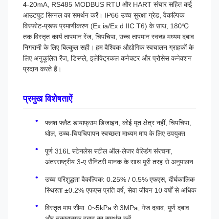
4-20mA, RS485 MODBUS RTU और HART संचार सहित कई
आउटपुट सिग्नल का समर्थन करें। IP66 उच्च सुरक्षा ग्रेड, वैकल्पिक
विस्फोट-प्रूफ प्रमाणीकरण (Ex ia/Ex d IIC T6) के साथ, 180℃
तक विस्तृत कार्य तापमान रेंज, चिपचिपा, उच्च तापमान स्वच्छ मध्यम दबाव
निगरानी के लिए बिल्कुल सही। हम वैश्विक औद्योगिक स्वचालन ग्राहकों के
लिए अनुकूलित रेंज, डिस्प्ले, इलेक्ट्रिकल कनेक्टर और प्रोसेस कनेक्शन
प्रदान करते हैं।
प्रमुख विशेषताऐं
फ्लश फ्लैट डायाफ्राम डिजाइन, कोई मृत क्षेत्र नहीं, चिपचिपा,
घोल, उच्च-चिपचिपापन स्वच्छता माध्यम माप के लिए उपयुक्त
पूर्ण 316L स्टेनलेस स्टील ऑल-लेजर वेल्डिंग संरचना,
अंतरराष्ट्रीय 3-ए सैनिटरी मानक के साथ पूरी तरह से अनुपालन
उच्च परिशुद्धता वैकल्पिक: 0.25% / 0.5% एफएस, दीर्घकालिक
स्थिरता ±0.2% एफएस प्रति वर्ष, सेवा जीवन 10 वर्षों से अधिक
विस्तृत माप सीमा: 0~5kPa से 3MPa, गेज दबाव, पूर्ण दबाव
और नकारात्मक दबाव का समर्थन करें