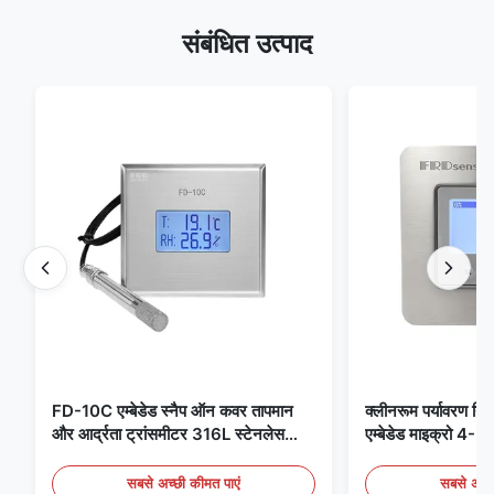
संबंधित उत्पाद
FD-10C एम्बेडेड स्नैप ऑन कवर तापमान
क्लीनरूम पर्यावरण निग
और आर्द्रता ट्रांसमीटर 316L स्टेनलेस
एम्बेडेड माइक्रो 
स्टील मॉनिटर
मेडिकल / फ्यूम डिटेक
सबसे अच्छी कीमत पाएं
सबसे अच्छ