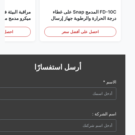
FD-10C المدمج Snap على غطاء
مراقبة البيئة في الغر
درجة الحرارة والرطوبة جهاز إرسال
ميكرو مدمج من الفولاذ
316L مراقبة الفولاذ المقاوم للصدأ
RS485
الكشف عن الأبخرة
احصل على أفضل سعر
احصل على أف
أرسل استفسارًا
الاسم *
اسم الشركة :