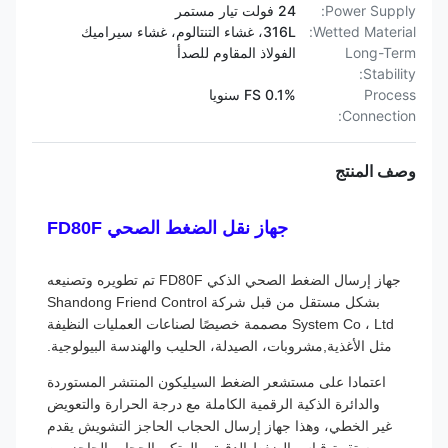
Power Supply:
24 فولت تيار مستمر
Wetted Material:
316L، غشاء التنتالوم، غشاء سيراميك
Long-Term
الفولاذ المقاوم للصدأ
Stability:
Process
0.1% FS سنويا
Connection:
وصف المنتج
جهاز نقل الضغط الصحي FD80F
جهاز إرسال الضغط الصحي الذكي FD80F تم تطويره وتصنيعه
بشكل مستقل من قبل شركة Shandong Friend Control
System Co ، Ltd مصممة خصيصًا لصناعات العمليات النظيفة
مثل الأغذية,مشروبات، الصيدلة، الحليب والهندسة البيولوجية.
اعتمادا على مستشعر الضغط السيليكون المنتشر المستوردة
والدائرة الذكية الرقمية الكاملة مع درجة الحرارة والتعويض
غير الخطي، وهذا جهاز إرسال الحجاب الحاجز التشويش يقدم