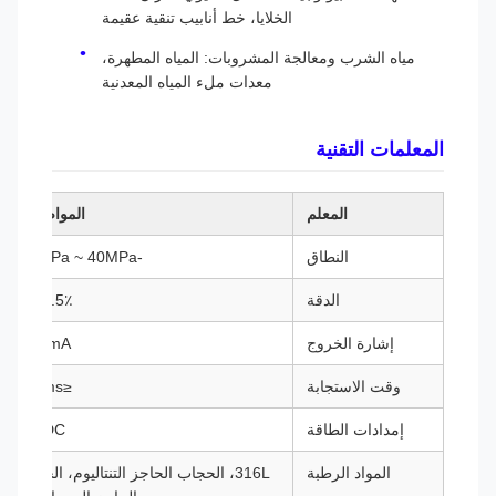
الخلايا، خط أنابيب تنقية عقيمة
مياه الشرب ومعالجة المشروبات: المياه المطهرة،
معدات ملء المياه المعدنية
المعلمات التقنية
المعلم
المواصفات
النطاق
-0.1MPa ~ 40MPa
الدقة
0.5٪ F.S
إشارة الخروج
4-20mA
وقت الاستجابة
≤500ms
إمدادات الطاقة
24VDC
المواد الرطبة
316L، الحجاب الحاجز التنتاليوم، الحجاب