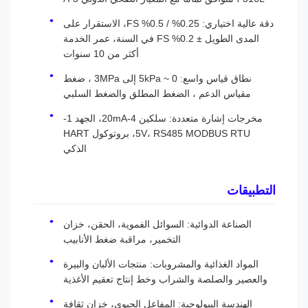
دقة عالية اختياري: 0.25% / 0.5% FS، الاستقرار على
المدى الطويل ± 0.2% FS في السنة، عمر الخدمة
أكثر من 10 سنوات
نطاق قياس واسع: 0 ~ 5kPa إلى 3MPa ، ضغط
مقياس الدعم ، الضغط المطلق والضغط السلبي
مخرجات إشارة متعددة: سلكين 4-20mA، الجهد 1-
5V، RS485 MODBUS RTU، بروتوكول HART
الذكي
التطبيقات
الصناعة الدوائية: السوائل الفموية، الحقن، خزان
التخمير، مراقبة ضغط الأنابيب
المواد الغذائية والمشروبات: منتجات الألبان والبيرة
والعصير والصلصة والشراب وخط إنتاج تعقيم الأغذية
الهندسة البيولوجية: المفاعل الحيوي، خزان ثقافة