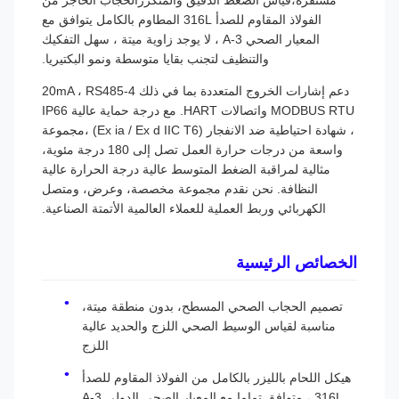
مستقرة،قياس الضغط الدقيق والمتكررالحجاب الحاجز من
الفولاذ المقاوم للصدأ 316L المطاوم بالكامل يتوافق مع
المعيار الصحي 3-A ، لا يوجد زاوية ميتة ، سهل التفكيك
والتنظيف لتجنب بقايا متوسطة ونمو البكتيريا.
دعم إشارات الخروج المتعددة بما في ذلك 4-20mA ، RS485
MODBUS RTU واتصالات HART. مع درجة حماية عالية IP66
، شهادة احتياطية ضد الانفجار (Ex ia / Ex d IIC T6) ،مجموعة
واسعة من درجات حرارة العمل تصل إلى 180 درجة مئوية،
مثالية لمراقبة الضغط المتوسط عالية درجة الحرارة عالية
النظافة. نحن نقدم مجموعة مخصصة، وعرض، ومتصل
الكهربائي وربط العملية للعملاء العالمية الأتمتة الصناعية.
الخصائص الرئيسية
تصميم الحجاب الصحي المسطح، بدون منطقة ميتة،
مناسبة لقياس الوسيط الصحي اللزج والحديد عالية
اللزج
هيكل اللحام بالليزر بالكامل من الفولاذ المقاوم للصدأ
316L ، متوافق تماما مع المعيار الصحي الدولي 3-A