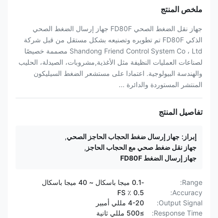
ملخص المنتج
جهاز نقل الضغط الصحي FD80F جهاز إرسال الضغط الصحي
الذكي FD80F تم تطويره وتصنيعه بشكل مستقل من قبل شركة
Shandong Friend Control System Co ، Ltd مصممة خصيصًا
لصناعات العمليات النظيفة مثل الأغذية,مشروبات، الصيدلة، الحليب
والهندسة البيولوجية. اعتمادا على مستشعر الضغط السيليكون
المنتشر المستوردة والدائرة ...
تفاصيل المنتج
إبراز:
جهاز إرسال ضغط الحجاب الحاجز الصحي
,
جهاز نقل ضغط صحي مع الحجاب الحاجز
,
جهاز إرسال الضغط FD80F
Range:
-0.1 ميجا باسكال ~ 40 ميجا باسكال
0.5 ٪ FS
Accuracy:
Output Signal:
4-20 مللي أمبير
Response Time:
≥500 مللي ثانية