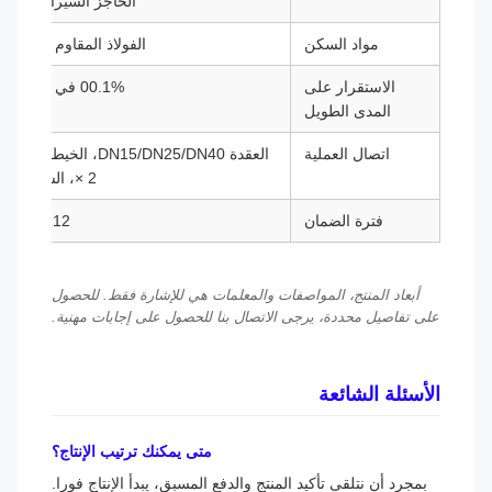
الحاجز السيراميكي
مواد السكن
الفولاذ المقاوم للصدأ
الاستقرار على
00.1% في السنة
المدى الطويل
اتصال العملية
العقدة DN15/DN25/DN40، الخيط M27
× 2، الشريط
فترة الضمان
12 شهراً
أبعاد المنتج، المواصفات والمعلمات هي للإشارة فقط. للحصول
على تفاصيل محددة، يرجى الاتصال بنا للحصول على إجابات مهنية.
الأسئلة الشائعة
متى يمكنك ترتيب الإنتاج؟
بمجرد أن نتلقى تأكيد المنتج والدفع المسبق، يبدأ الإنتاج فورا.