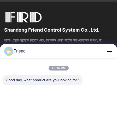
Shandong Friend Control System Co., Ltd.
শানডং ফ্রেন্ড কন্ট্রোল সিস্টেম কোং, লিমিটেড একটি জাতীয় উচ্চ-প্রযুক্তি সংস্থা, যা
ইন্সট্রুমেন্টেশন R&D, উত্পাদন এবং শিল্প নিয়ন্ত্রণ...
Friend
দ্রুত লিঙ্ক
বাড়ি
পণ্য
10:16 PM
VR প্রদর্শন
আমাদের সম্পর্কে
কারখানা ভ্রমণ
মান নিয়ন্ত্রণ
Good day, what product are you looking for?
আমাদের সাথে যোগাযোগ করুন
উদ্ধৃতির জন্য আবেদন
খবর
আমাদের সাথে যোগাযোগ
+86-18553325367