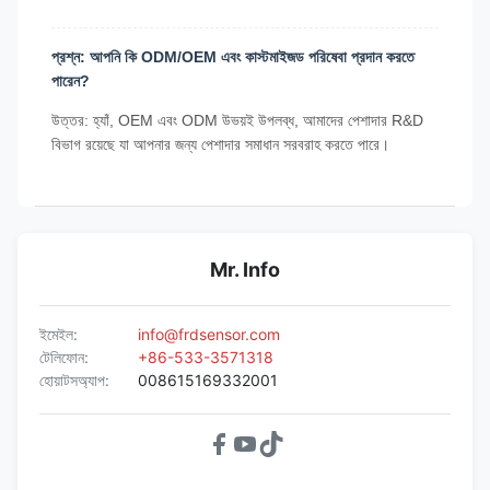
প্রশ্ন: আপনি কি ODM/OEM এবং কাস্টমাইজড পরিষেবা প্রদান করতে
পারেন?
উত্তর: হ্যাঁ, OEM এবং ODM উভয়ই উপলব্ধ, আমাদের পেশাদার R&D
বিভাগ রয়েছে যা আপনার জন্য পেশাদার সমাধান সরবরাহ করতে পারে।
Mr. Info
ইমেইল:
info@frdsensor.com
টেলিফোন:
+86-533-3571318
হোয়াটসঅ্যাপ:
008615169332001