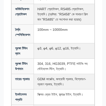
কমিউনিকেশন
HART প্রোটোকল, RS485 প্রোটোকল,
প্রোটোকল
ইত্যাদি। (দ্রষ্টব্য: "RS458" কে সাধারণ শিল্প
মান "RS485" তে সংশোধন করা হয়েছে)
দৈর্ঘ্য
100mm ~ 10000mm
স্পেসিফিকেশন
সুরক্ষা টিউব
φ3, φ4, φ6, φ12, φ16, ইত্যাদি।
ব্যাস
সুরক্ষা টিউব
304, 316, HG3039, PTFE লাইনিং সহ
উপাদান
স্টেইনলেস স্টিল, ইত্যাদি।
তারের প্রকার
GDM কানেক্টর, জলরোধী প্রকার, বিস্ফোরণ-
প্রমাণ প্রকার, ইত্যাদি।
ইনস্টলেশন
ফিক্সড থ্রেড টাইপ, ফ্ল্যাঞ্জ টাইপ, ইত্যাদি।
পদ্ধতি