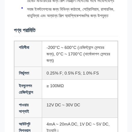
রিমোট মনিটরিংয়ের জন্য শিল্প নিয়ন্ত্রণ সিস্টেমের সাথে সংযোগযোগ্য
সহজ ইনস্টলেশনের জন্য বিভিন্ন কাঠামো, পেট্রোলিয়াম, রাসায়নিক,
ধাতুবিদ্যা এবং অন্যান্য শিল্প অ্যাপ্লিকেশনগুলির জন্য উপযুক্ত
পণ্য পরামিতি
পরিসীমা
-200°C ~ 600°C (রেজিস্ট্যান্স সেন্সরের
জন্য), 0°C ~ 1700°C (থার্মোকাপল সেন্সরের
জন্য)
নির্ভুলতা
0.25% F; 0.5% FS; 1.0% FS
ইনসুলেশন
≥ 100MΩ
রেজিস্ট্যান্স
পাওয়ার
12V DC ~ 30V DC
সাপ্লাই
আউটপুট
4mA ~ 20mA DC, 1V DC ~ 5V DC,
সিগন্যাল
ইত্যাদি।