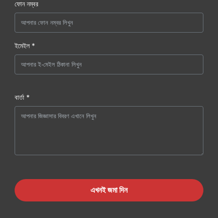
ফোন নম্বর
ইমেইল *
বার্তা *
এখনই জমা দিন