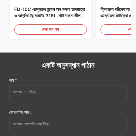
FD-10C এম্বেডেড স্ন্যাপ অন কভার তাপমাত্রা
ক্লিনরুম পরিবেশগত পর্যব
ও আর্দ্রতা ট্রান্সমিটার 316L স্টেইনলেস স্টীল
এম্বেডেড মাইক্রো
মনিটর
মেডিকেল / ধোঁয়া সনাক
সেরা দাম পান
সেরা 
একটি অনুসন্ধান পাঠান
নাম *
কোমপানির নাম :