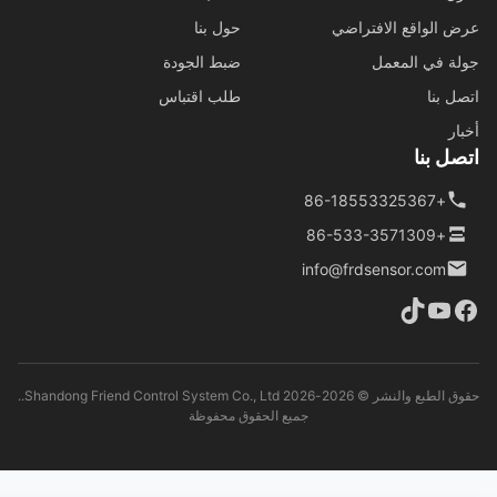
 الواقع الافتراضي
حول بنا
ة في المعمل
ضبط الجودة
ل بنا
طلب اقتباس
ار
ل بنا
+86-18553325367
+86-533-3571309
info@frdsensor.com
حقوق الطبع والنشر © 2026-2026 Shandong Friend Control System Co., Ltd..
جميع الحقوق محفوظة