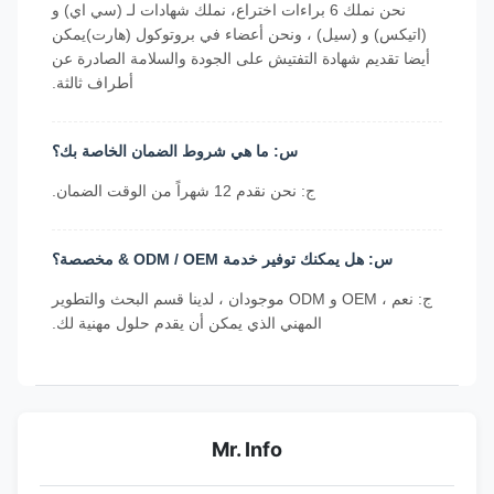
نحن نملك 6 براءات اختراع، نملك شهادات لـ (سي اي) و
(اتيكس) و (سيل) ، ونحن أعضاء في بروتوكول (هارت)يمكن
أيضا تقديم شهادة التفتيش على الجودة والسلامة الصادرة عن
أطراف ثالثة.
س: ما هي شروط الضمان الخاصة بك؟
ج: نحن نقدم 12 شهراً من الوقت الضمان.
س: هل يمكنك توفير خدمة ODM / OEM & مخصصة؟
ج: نعم ، OEM و ODM موجودان ، لدينا قسم البحث والتطوير
المهني الذي يمكن أن يقدم حلول مهنية لك.
Mr. Info