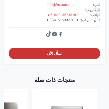
البريد
info@frdsensor.com
الإلكتروني:
الهاتف:
+86-533-3571318
الـ (واتس اب):
008615169332001
اسأل الآن
منتجات ذات صلة