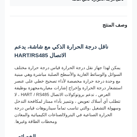
وصف المنتج
ناقل درجة الحرارة الذكي مع شاشة، يدعم
الاتصال HART/RS485
يمكن لهذا جهاز نقل درجة الحرارة قياس درجة حرارة مختلف
السوائل والوسائط الغازية والأسطح الصلبة مباشرة.وهي مبنية
مع وحدة درجة حرارة مخصصة لأداء تصحيح خطي على عنصر
استشعار درجة الحرارة وإخراج إشارات معياريةمجهزة بوظيفة
العرض ، تدعم بروتوكولات الاتصال HART / RS485 ، لا
تتطلب أي أسلاك تعويض ، وتتميز بأداء ممتاز لمكافحة التدخل
وسهولة التشغيل ،والتي تناسب تماماً سيناريوهات قياس درجة
الحرارة الصناعية في البترولالصناعات الكيميائية والمعادن
ومحطات الطاقة وغيرها.
الخصائص