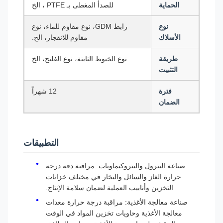
الحماية
للصدأ المغطى بـ PTFE ، الخ
نوع
رابط GDM، نوع مقاوم للماء، نوع
الأسلاك
مقاوم للانفجار، الخ.
طريقة
نوع الخيوط الثابتة، نوع الفلنج، الخ
التثبيت
فترة
12 شهراً
الضمان
التطبيقات
صناعة البترول والبتروكيماويات: مراقبة دقة درجة
حرارة الغاز والسائل والبخار في مختلف خزانات
التخزين وأنابيب العملية لضمان سلامة الإنتاج.
صناعة معالجة الأغذية: مراقبة درجة حرارة معدات
معالجة الأغذية وحاويات تخزين المواد في الوقت