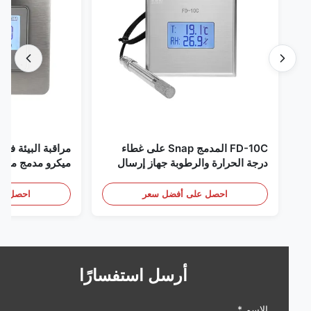
FD-10C المدمج Snap على غطاء
مراقبة البيئة في الغر
درجة الحرارة والرطوبة جهاز إرسال
ميكرو مدمج من الفولاذ
316L مراقبة الفولاذ المقاوم للصدأ
RS485
الكشف عن الأبخرة
احصل على أفضل سعر
احصل على أف
أرسل استفسارًا
الاسم *