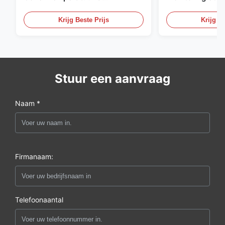
Vochtigheid Transmitter 316L
Embedded Micr
roestvrijstalen monitor
20mA/RS485 For
Krijg Beste Prijs
Krijg Be
Fume Detection
Stuur een aanvraag
Naam *
Firmanaam:
Telefoonaantal