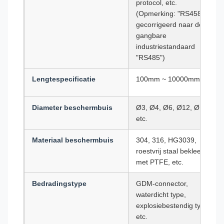
protocol, etc.
(Opmerking: "RS458"
gecorrigeerd naar de
gangbare
industriestandaard
"RS485")
Lengtespecificatie
100mm ~ 10000mm
Diameter beschermbuis
Ø3, Ø4, Ø6, Ø12, Ø16,
etc.
Materiaal beschermbuis
304, 316, HG3039,
roestvrij staal bekleed
met PTFE, etc.
Bedradingstype
GDM-connector,
waterdicht type,
explosiebestendig type,
etc.