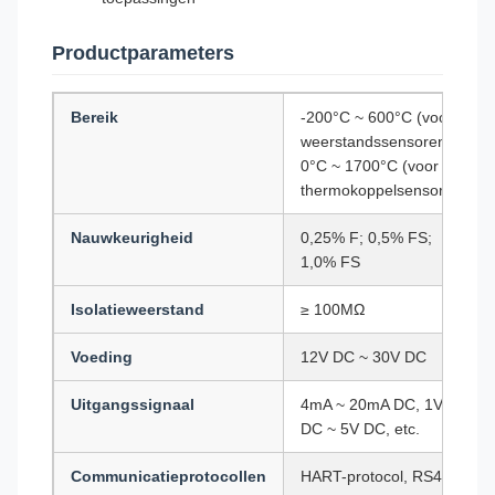
Productparameters
Bereik
-200°C ~ 600°C (voor
weerstandssensoren),
0°C ~ 1700°C (voor
thermokoppelsensoren)
Nauwkeurigheid
0,25% F; 0,5% FS;
1,0% FS
Isolatieweerstand
≥ 100MΩ
Voeding
12V DC ~ 30V DC
Uitgangssignaal
4mA ~ 20mA DC, 1V
DC ~ 5V DC, etc.
Communicatieprotocollen
HART-protocol, RS485-