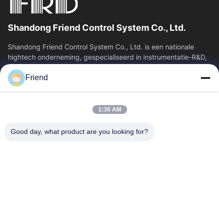
Shandong Friend Control System Co., Ltd.
Shandong Friend Control System Co., Ltd. is een nationale
hightech onderneming, gespecialiseerd in instrumentatie-R&D,
productie en industriële...
Friend
Snelkoppelingen
Thuis
Producten
1:30 AM
VR-Show
Over Ons
Fabrieksreis
Kwaliteitscontrole
Good day, what product are you looking for?
Contacteer Ons
Vraag Een Offerte Aan
Nieuws
Contacteer Ons
+86-18553325367
+86-533-3571309