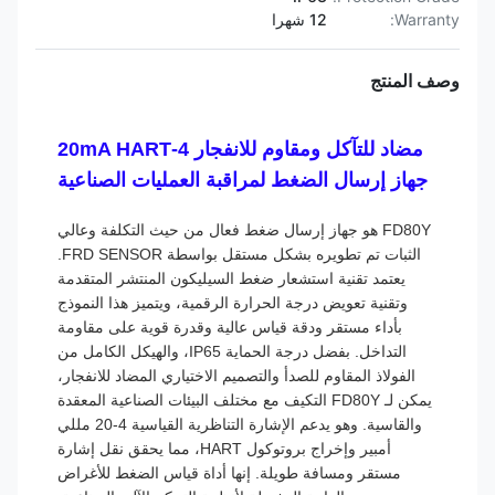
Warranty:
12 شهرا
وصف المنتج
مضاد للتآكل ومقاوم للانفجار 4-20mA HART
جهاز إرسال الضغط لمراقبة العمليات الصناعية
FD80Y هو جهاز إرسال ضغط فعال من حيث التكلفة وعالي
الثبات تم تطويره بشكل مستقل بواسطة FRD SENSOR.
يعتمد تقنية استشعار ضغط السيليكون المنتشر المتقدمة
وتقنية تعويض درجة الحرارة الرقمية، ويتميز هذا النموذج
بأداء مستقر ودقة قياس عالية وقدرة قوية على مقاومة
التداخل. بفضل درجة الحماية IP65، والهيكل الكامل من
الفولاذ المقاوم للصدأ والتصميم الاختياري المضاد للانفجار،
يمكن لـ FD80Y التكيف مع مختلف البيئات الصناعية المعقدة
والقاسية. وهو يدعم الإشارة التناظرية القياسية 4-20 مللي
أمبير وإخراج بروتوكول HART، مما يحقق نقل إشارة
مستقر ومسافة طويلة. إنها أداة قياس الضغط للأغراض