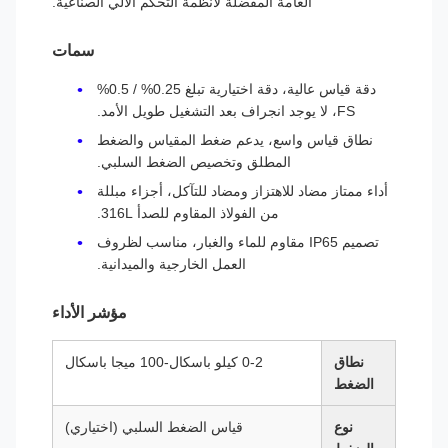
العامة المفضلة لأنظمة التحكم الآلي الصناعية.
سمات
دقة قياس عالية، دقة اختيارية تبلغ 0.25% / 0.5%
FS، لا يوجد انجراف بعد التشغيل طويل الأمد.
نطاق قياس واسع، يدعم ضغط المقياس والضغط
المطلق وتخصيص الضغط السلبي.
أداء ممتاز مضاد للاهتزاز ومضاد للتآكل، أجزاء مبللة
من الفولاذ المقاوم للصدأ 316L.
تصميم IP65 مقاوم للماء والغبار، مناسب لظروف
العمل الخارجية والميدانية.
مؤشر الأداء
نطاق
0-2 كيلو باسكال-100 ميجا باسكال
الضغط
نوع
قياس الضغط السلبي (اختياري)