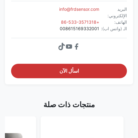
البريد
info@frdsensor.com
الإلكتروني:
الهاتف:
+86-533-3571318
الـ (واتس اب):
008615169332001
اسأل الآن
منتجات ذات صلة