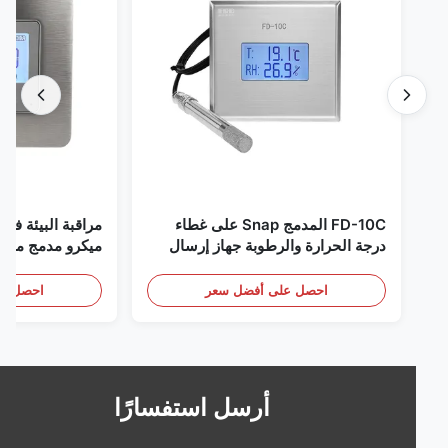
FD-10C المدمج Snap على غطاء
مراقبة البيئة في الغر
درجة الحرارة والرطوبة جهاز إرسال
ميكرو مدمج من الفولاذ
316L مراقبة الفولاذ المقاوم للصدأ
RS485
الكشف عن الأبخرة
احصل على أفضل سعر
احصل على أف
أرسل استفسارًا