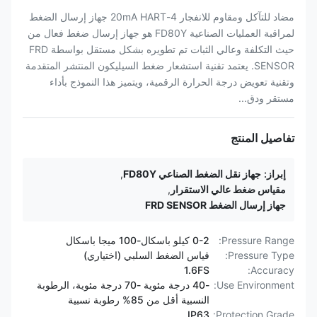
مضاد للتآكل ومقاوم للانفجار 4-20mA HART جهاز إرسال الضغط
لمراقبة العمليات الصناعية FD80Y هو جهاز إرسال ضغط فعال من
حيث التكلفة وعالي الثبات تم تطويره بشكل مستقل بواسطة FRD
SENSOR. يعتمد تقنية استشعار ضغط السيليكون المنتشر المتقدمة
وتقنية تعويض درجة الحرارة الرقمية، ويتميز هذا النموذج بأداء
مستقر ودق...
تفاصيل المنتج
إبراز:
جهاز نقل الضغط الصناعي FD80Y
,
مقياس ضغط عالي الاستقرار
,
جهاز إرسال الضغط FRD SENSOR
Pressure Range:
0-2 كيلو باسكال-100 ميجا باسكال
Pressure Type:
قياس الضغط السلبي (اختياري)
1.6FS
Accuracy:
Use Environment:
-40 درجة مئوية -70 درجة مئوية، الرطوبة
النسبية أقل من 85% رطوبة نسبية
IP63
Protection Grade: