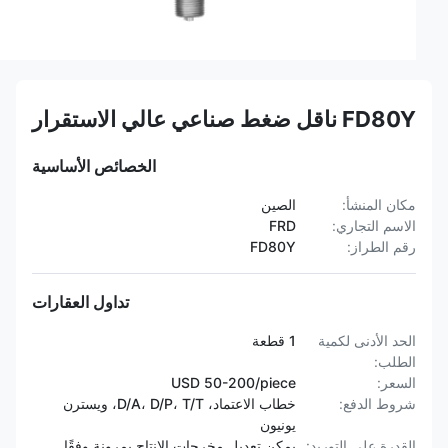
FD80Y ناقل ضغط صناعي عالي الاستقرار
الخصائص الأساسية
مكان المنشأ:
الصين
الاسم التجاري:
FRD
رقم الطراز:
FD80Y
تداول العقارات
الحد الأدنى لكمية
1 قطعة
الطلب:
السعر:
USD 50-200/piece
شروط الدفع:
خطاب الاعتماد، D/A، D/P، T/T، ويسترن
يونيون
القدرة على التوريد:
يمكن تعديل مخرجات الإنتاج بمرونة وفقًا