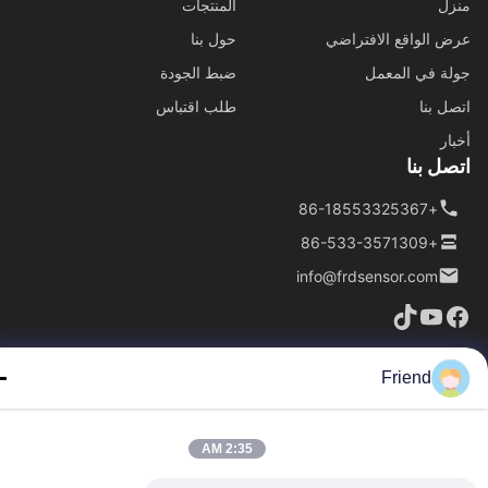
ل
المنتجات
 الواقع الافتراضي
حول بنا
ة في المعمل
ضبط الجودة
ل بنا
طلب اقتباس
ار
ل بنا
+86-18553325367
+86-533-3571309
info@frdsensor.com
Friend
حقوق الطبع والنشر © 2026-2026 Shandong Friend Control System Co., Ltd..
جميع الحقوق محفوظة
2:35 AM