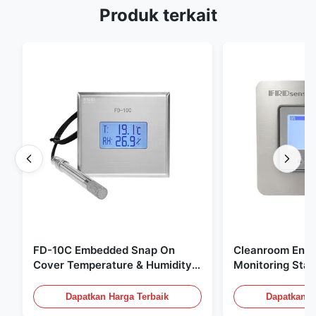
Produk terkait
FD-10C Embedded Snap On
Cleanroom Envi
Cover Temperature & Humidity
Monitoring Stai
Transmitter 316L Stainless Steel
Embedded Micr
Monitor
20mA/RS485 Un
Dapatkan Harga Terbaik
Dapatkan H
Deteksi Asap