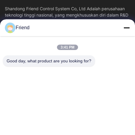
Shandong Friend Control System Co, Ltd Adalah perusahaan
teknologi tinggi nasional, yang mengkhususkan diri dalam R&D
instrumentasi, manufaktur...
Friend
Tautan Cepat
Rumah
Produk
3:41 PM
Tampilan VR
Tentang Kita
Wisata Pabrik
Kontrol Kualitas
Good day, what product are you looking for?
Hubungi Kami
Quote Request Suatu
Berita
Hubungi Kami
+86-18553325367
+86-533-3571309
info@frdsensor.com