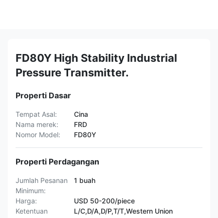
FD80Y High Stability Industrial
Pressure Transmitter.
Properti Dasar
Tempat Asal:
Cina
Nama merek:
FRD
Nomor Model:
FD80Y
Properti Perdagangan
Jumlah Pesanan
1 buah
Minimum:
Harga:
USD 50-200/piece
Ketentuan
L/C,D/A,D/P,T/T,Western Union